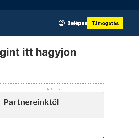
Belépés
Támogatás
int itt hagyjon
Partnereinktől