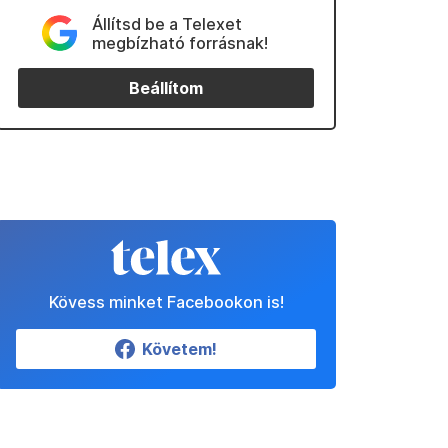
Állítsd be a Telexet
megbízható forrásnak!
Beállítom
Kövess minket Facebookon is!
Követem!