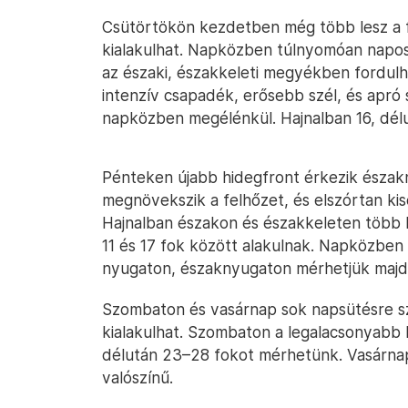
Csütörtökön kezdetben még több lesz a f
kialakulhat. Napközben túlnyomóan napos
az északi, északkeleti megyékben fordulh
intenzív csapadék, erősebb szél, és apró 
napközben megélénkül. Hajnalban 16, délu
Pénteken újabb hidegfront érkezik északn
megnövekszik a felhőzet, és elszórtan kise
Hajnalban északon és északkeleten több
11 és 17 fok között alakulnak. Napközbe
nyugaton, északnyugaton mérhetjük majd
Szombaton és vasárnap sok napsütésre sz
kialakulhat. Szombaton a legalacsonyabb 
délután 23–28 fokot mérhetünk. Vasárnap
valószínű.