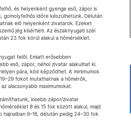
elhő, és helyenként gyenge eső, zápor is
, gomolyfelhős időre készülhetünk. Délután
atnak elő helyenként zivatarok. Ezeket
szemű jég kísérheti. Az északnyugati szél
tán 23 fok körül alakul a hőmérséklet.
yugat felől. Emiatt erősebben
bb eső, zápor, néhol zivatar alakulhat ki.
 helyen pára, köd képződhet. A minimumok
n 19–29 fokot mutathatnak a hőmérők,
 az alacsonyabb maximumokat.
ámíthatunk, kisebb zápor/zivatar
hőmérséklet 8 és 15 fok között alakul, majd
 hajnalban 9–16, délután pedig 24–30 fok