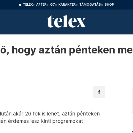
TELEX
AFTER
G7
KARAKTER
TÁMOGATÁS
SHOP
dő, hogy aztán pénteken meg
lután akár 26 fok is lehet, aztán pénteken
gén érdemes lesz kinti programokat