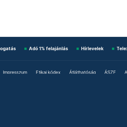
ogatás
Adó 1% felajánlás
Hírlevelek
Tele
Impresszum
Etikai kódex
Átláthatóság
ÁSZF
A
Süti beállítások
Szabályzatok
Kommentelési szabály