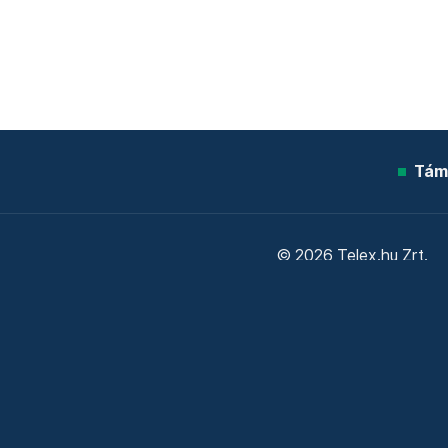
Tám
© 2026 Telex.hu Zrt.
Sütitájékoztató