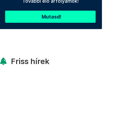
További élő árfolyamok!
Mutasd!
Friss hírek