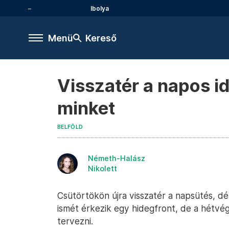
Ibolya
Menü
Kereső
Visszatér a napos i
minket
BELFÖLD
Németh-Halász
Nikolett
Csütörtökön újra visszatér a napsütés, dé
ismét érkezik egy hidegfront, de a hétvé
tervezni.