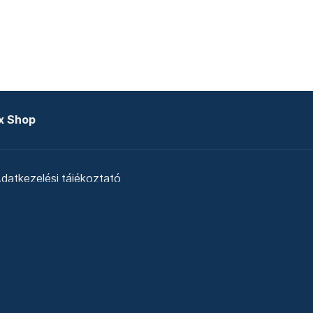
x Shop
datkezelési tájékoztató
zat
Telex Sales