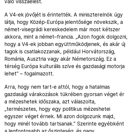
való visszaélést.
A V4-ek jövőjét is érintették. A miniszterelnök úgy
látja, hogy Közép-Európa jelentősége növekszik, a
német-visegrádi kereskedelem már most kétszer
akkora, mint a német–francia. „Azon fogok dolgozni,
hogy a V4-ek jobban együttműködjenek, és akár új
tagok is csatlakozzanak, például Horvátország,
Románia, Ausztria vagy akár Németország. Ez a
térség Európa kulturális szíve és gazdasági motorja
lehet” – fogalmazott.
Arra, hogy nem tart-e attól, hogy a hatalmas
gazdasági várakozások tükrében gyorsan véget ér
a mézeshetek időszaka, azt válaszolta,
„természetes, hogy egy politikus mézeshetei
egyszer véget érnek. Mi azon dolgozunk majd,
hogy minél tovább tartsanak.” Szerinte egyébként
a legfontosabb az őszinteség, és nagy