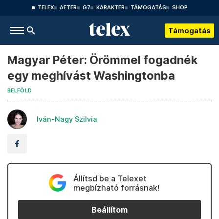
TELEX
AFTER
G7
KARAKTER
TÁMOGATÁS
SHOP
Támogatás
Magyar Péter: Örömmel fogadnék
egy meghívást Washingtonba
BELFÖLD
Iván-Nagy Szilvia
Állítsd be a Telexet
megbízható forrásnak!
Beállítom