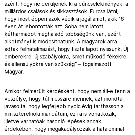
azért, hogy ne derüljenek ki a bűncselekmények, a
milliárdos csalások és sikkasztások. Furcsa látni,
hogy most éppen azok védik a jogállamot, akik 16
éven át lebontották azt. Soha nem látott,
kétharmadot meghaladó többségünk van, ezért
alkotmányt is módosíthatunk. A magyarok arra
adtak felhatalmazást, hogy tiszta lapot nyissunk. Új
emberekre, új szabályokra, ismét működő fékekre
és ellensúlyokra van szükség” – fogalmazott
Magyar.
Amikor felmerült kérdésként, hogy nem áll-e fenn a
veszélye, hogy túl messzire mennek, azt mondta,
javasolta, hogy legfeljebb nyolc évig tarthasson a
miniszterelnöki mandátum, ez rá is vonatkozik,
illetve várhatóak hasonló lépések annak
érdekében, hogy megakadályozzák a hatalommal