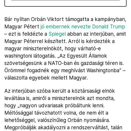
Bár nyíltan Orbán Viktort támogatta a kampányban,
Magyar Pétert
jó embernek nevezte Donald Trump
– ezt is felidézte a
Spiegel
abban az interjúban, amit
Magyar Péterrel készített. Arról is kérdezték a
magyar miniszterelnököt, hogy várható-e
washingtoni látogatás. „Az Egyesült Államok
szövetségesünk a NATO-ban és gazdasági téren is.
Örömmel fogadnék egy meghívást Washingtonba” –
válaszolta egyebek mellett Magyar.
Az interjúban szóba került a köztársasági elnök
leváltása is, amiről a miniszterelnök azt mondta,
hogy „nagyon udvariasak próbáltunk lenni.
Méltósággal távozhatott volna, de nem élt a
lehetőséggel, valószínűleg Orbán nyomására.
Megpróbálják akadályozni a rendszerváltást, talán