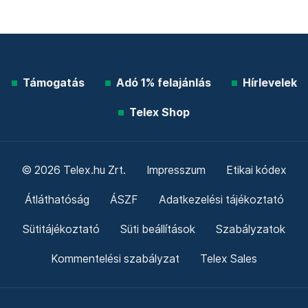
Támogatás
Adó 1% felajánlás
Hírlevelek
Telex Shop
© 2026 Telex.hu Zrt.
Impresszum
Etikai kódex
Átláthatóság
ÁSZF
Adatkezelési tájékoztató
Sütitájékoztató
Süti beállítások
Szabályzatok
Kommentelési szabályzat
Telex Sales