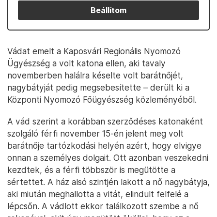
Beállítom
Vádat emelt a Kaposvári Regionális Nyomozó
Ügyészség a volt katona ellen, aki tavaly
novemberben halálra késelte volt barátnőjét,
nagybátyját pedig megsebesítette – derült ki a
Központi Nyomozó Főügyészség közleményéből.
A vád szerint a korábban szerződéses katonaként
szolgáló férfi november 15-én jelent meg volt
barátnője tartózkodási helyén azért, hogy elvigye
onnan a személyes dolgait. Ott azonban veszekedni
kezdtek, és a férfi többször is megütötte a
sértettet. A ház alsó szintjén lakott a nő nagybátyja,
aki miután meghallotta a vitát, elindult felfelé a
lépcsőn. A vádlott ekkor találkozott szembe a nő