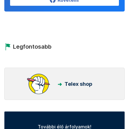
Követem!
Legfontosabb
Telex shop
További élő árfolyamok!