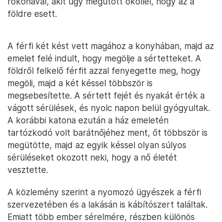
rokonával, akit úgy megütött ököllel, hogy az a
földre esett.
A férfi két kést vett magához a konyhában, majd az
emelet felé indult, hogy megölje a sértetteket. A
földről felkelő férfit azzal fenyegette meg, hogy
megöli, majd a két késsel többször is
megsebesítette. A sértett fejét és nyakát érték a
vágott sérülések, és nyolc napon belül gyógyultak.
A korábbi katona ezután a ház emeletén
tartózkodó volt barátnőjéhez ment, őt többször is
megütötte, majd az egyik késsel olyan súlyos
sérüléseket okozott neki, hogy a nő életét
vesztette.
A közlemény szerint a nyomozó ügyészek a férfi
szervezetében és a lakásán is kábítószert találtak.
Emiatt több ember sérelmére, részben különös