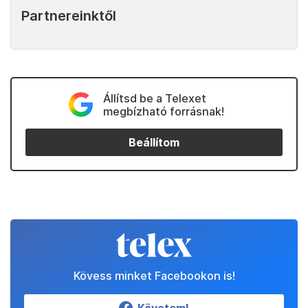
Partnereinktől
Állítsd be a Telexet
megbízható forrásnak!
Beállítom
Kövess minket Facebookon is!