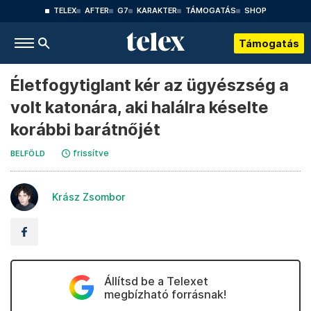
TELEX
AFTER
G7
KARAKTER
TÁMOGATÁS
SHOP
Támogatás
Életfogytiglant kér az ügyészség a
volt katonára, aki halálra késelte
korábbi barátnőjét
frissítve
BELFÖLD
Krász Zsombor
Állítsd be a Telexet
megbízható forrásnak!