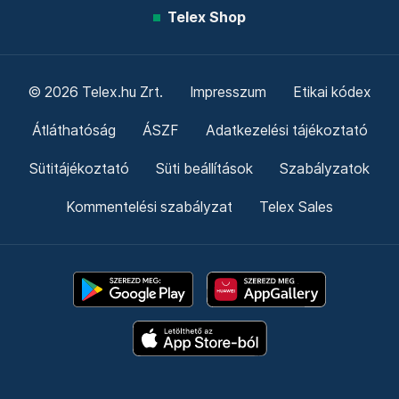
Telex Shop
© 2026 Telex.hu Zrt.
Impresszum
Etikai kódex
Átláthatóság
ÁSZF
Adatkezelési tájékoztató
Sütitájékoztató
Süti beállítások
Szabályzatok
Kommentelési szabályzat
Telex Sales