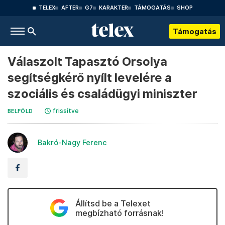
TELEX
AFTER
G7
KARAKTER
TÁMOGATÁS
SHOP
Támogatás
Válaszolt Tapasztó Orsolya
segítségkérő nyílt levelére a
szociális és családügyi miniszter
frissítve
BELFÖLD
Bakró-Nagy Ferenc
Állítsd be a Telexet
megbízható forrásnak!