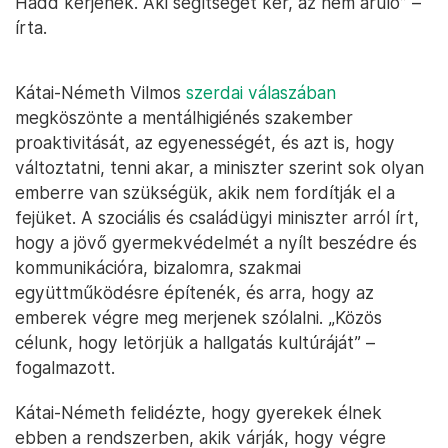
Hadd kérjenek. Aki segítséget kér, az nem áruló” –
írta.
Kátai-Németh Vilmos
szerdai válaszában
megköszönte a mentálhigiénés szakember
proaktivitását, az egyenességét, és azt is, hogy
változtatni, tenni akar, a miniszter szerint sok olyan
emberre van szükségük, akik nem fordítják el a
fejüket. A szociális és családügyi miniszter arról írt,
hogy a jövő gyermekvédelmét a nyílt beszédre és
kommunikációra, bizalomra, szakmai
együttműködésre építenék, és arra, hogy az
emberek végre meg merjenek szólalni. „Közös
célunk, hogy letörjük a hallgatás kultúráját” –
fogalmazott.
Kátai-Németh felidézte, hogy gyerekek élnek
ebben a rendszerben, akik várják, hogy végre