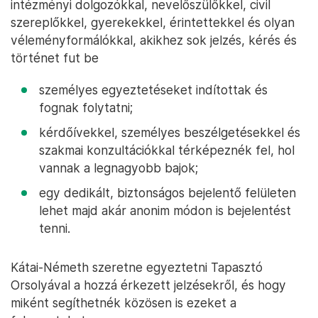
intézményi dolgozókkal, nevelőszülőkkel, civil
szereplőkkel, gyerekekkel, érintettekkel és olyan
véleményformálókkal, akikhez sok jelzés, kérés és
történet fut be
személyes egyeztetéseket indítottak és
fognak folytatni;
kérdőívekkel, személyes beszélgetésekkel és
szakmai konzultációkkal térképeznék fel, hol
vannak a legnagyobb bajok;
egy dedikált, biztonságos bejelentő felületen
lehet majd akár anonim módon is bejelentést
tenni.
Kátai-Németh szeretne egyeztetni Tapasztó
Orsolyával a hozzá érkezett jelzésekről, és hogy
miként segíthetnék közösen is ezeket a