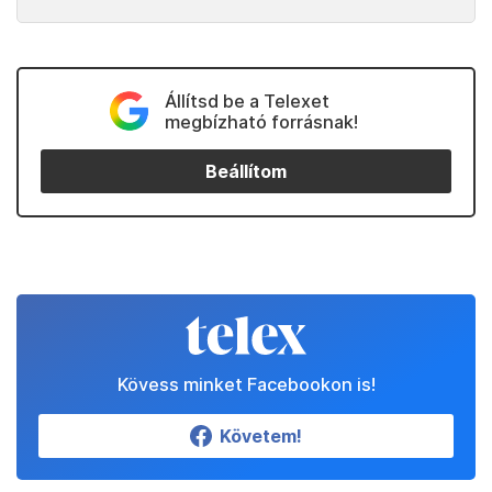
Állítsd be a Telexet
megbízható forrásnak!
Beállítom
Kövess minket Facebookon is!
Követem!