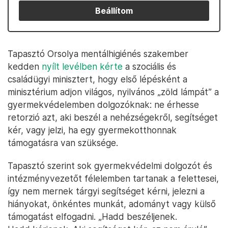
Beállítom
Tapasztó Orsolya mentálhigiénés szakember
kedden
nyílt levélben kérte
a szociális és
családügyi minisztert, hogy első lépésként a
minisztérium adjon világos, nyilvános „zöld lámpát” a
gyermekvédelemben dolgozóknak: ne érhesse
retorzió azt, aki beszél a nehézségekről, segítséget
kér, vagy jelzi, ha egy gyermekotthonnak
támogatásra van szüksége.
Tapasztó szerint sok gyermekvédelmi dolgozót és
intézményvezetőt félelemben tartanak a felettesei,
így nem mernek tárgyi segítséget kérni, jelezni a
hiányokat, önkéntes munkát, adományt vagy külső
támogatást elfogadni. „Hadd beszéljenek.