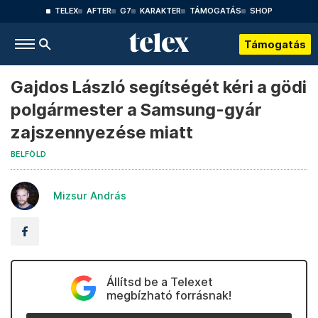
TELEX
AFTER
G7
KARAKTER
TÁMOGATÁS
SHOP
Támogatás
Gajdos László segítségét kéri a gödi
polgármester a Samsung-gyár
zajszennyezése miatt
BELFÖLD
Mizsur András
Állítsd be a Telexet
megbízható forrásnak!