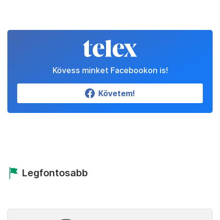
Kövess minket Facebookon is!
Követem!
Legfontosabb