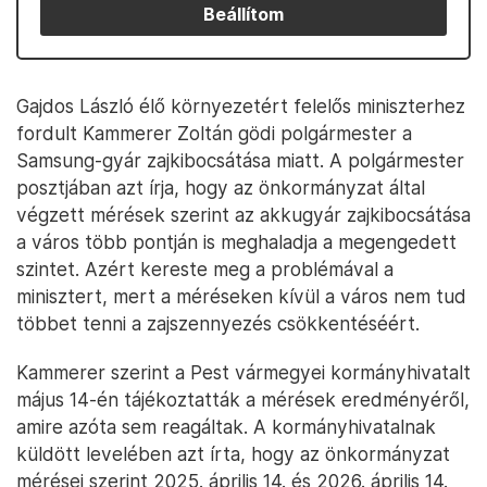
Beállítom
Gajdos László élő környezetért felelős miniszterhez
fordult Kammerer Zoltán gödi polgármester a
Samsung-gyár zajkibocsátása miatt. A polgármester
posztjában azt írja, hogy az önkormányzat által
végzett mérések szerint az akkugyár zajkibocsátása
a város több pontján is meghaladja a megengedett
szintet. Azért kereste meg a problémával a
minisztert, mert a méréseken kívül a város nem tud
többet tenni a zajszennyezés csökkentéséért.
Kammerer szerint a Pest vármegyei kormányhivatalt
május 14-én tájékoztatták a mérések eredményéről,
amire azóta sem reagáltak. A kormányhivatalnak
küldött levelében azt írta, hogy az önkormányzat
mérései szerint 2025. április 14. és 2026. április 14.