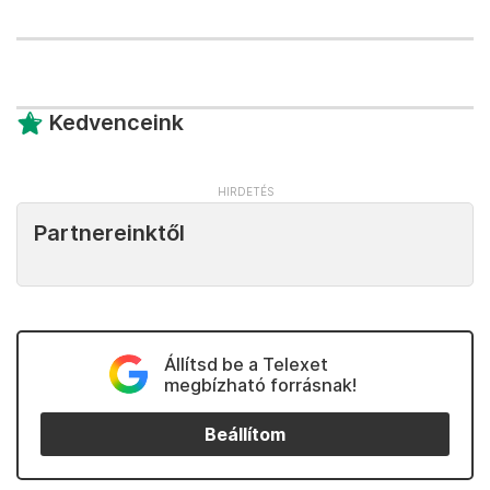
Kedvenceink
Partnereinktől
Állítsd be a Telexet
megbízható forrásnak!
Beállítom