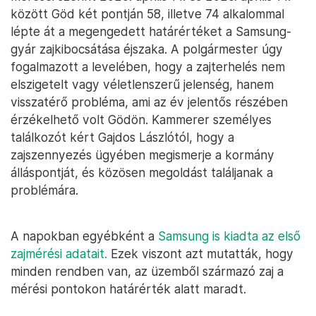
között Göd két pontján 58, illetve 74 alkalommal
lépte át a megengedett határértéket a Samsung-
gyár zajkibocsátása éjszaka. A polgármester úgy
fogalmazott a levelében, hogy a zajterhelés nem
elszigetelt vagy véletlenszerű jelenség, hanem
visszatérő probléma, ami az év jelentős részében
érzékelhető volt Gödön. Kammerer személyes
találkozót kért Gajdos Lászlótól, hogy a
zajszennyezés ügyében megismerje a kormány
álláspontját, és közösen megoldást találjanak a
problémára.
A napokban egyébként a
Samsung is kiadta az első
zajmérési adatait.
Ezek viszont azt mutatták, hogy
minden rendben van, az üzemből származó zaj a
mérési pontokon határérték alatt maradt.