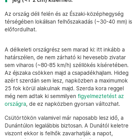
Az ország déli felén és az Északi-középhegység
térségében lokálisan felhőszakadás (~30-40 mm) is
előfordulhat.
A délkeleti országrész sem marad ki: itt inkább a
határszélen, de nem zárható ki hevesebb zivatar
sem viharos (~80-85 km/h) széllökés kíséretében.
Az éjszaka csökken majd a csapadékhajlam. Hideg
azért szerdán sem lesz, napközben a maximumok
25 fok körül alakulnak majd. Szerda kora reggel
még nem adtak ki semmilyen
figyelmeztetést az
országra
, de ez napközben gyorsan változhat.
Csütörtökön valamivel már naposabb lesz idő, a
Dunántúlon legalábbis biztosan. A Dunától keletre
viszont ekkor is felhők zavarhatják a napot,