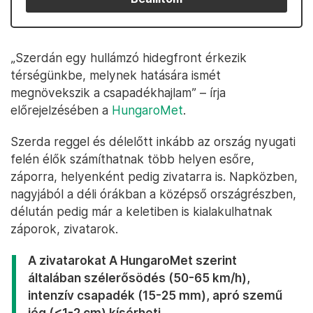
„Szerdán egy hullámzó hidegfront érkezik
térségünkbe, melynek hatására ismét
megnövekszik a csapadékhajlam” – írja
előrejelzésében a
HungaroMet
.
Szerda reggel és délelőtt inkább az ország nyugati
felén élők számíthatnak több helyen esőre,
záporra, helyenként pedig zivatarra is. Napközben,
nagyjából a déli órákban a középső országrészben,
délután pedig már a keletiben is kialakulhatnak
záporok, zivatarok.
A zivatarokat A HungaroMet szerint
általában szélerősödés (50-65 km/h),
intenzív csapadék (15-25 mm), apró szemű
jég (<1-2 cm) kísérheti.