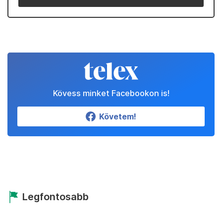
Kövess minket Facebookon is!
Követem!
Legfontosabb