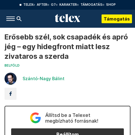
TELEX
AFTER
G7
KARAKTER
TÁMOGATÁS
SHOP
Támogatás
Erősebb szél, sok csapadék és apró
jég – egy hidegfront miatt lesz
zivataros a szerda
BELFÖLD
Szántó-Nagy Bálint
Állítsd be a Telexet
megbízható forrásnak!
Beállítom