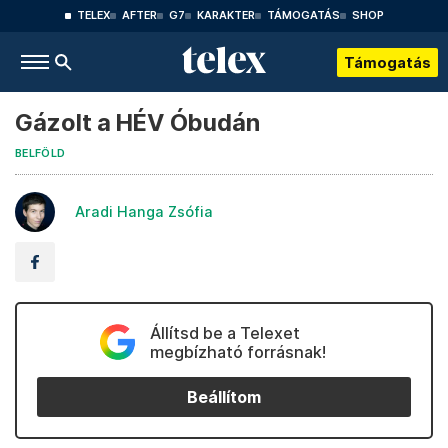
TELEX
AFTER
G7
KARAKTER
TÁMOGATÁS
SHOP
Támogatás
Gázolt a HÉV Óbudán
BELFÖLD
Aradi Hanga Zsófia
Állítsd be a Telexet
megbízható forrásnak!
Beállítom