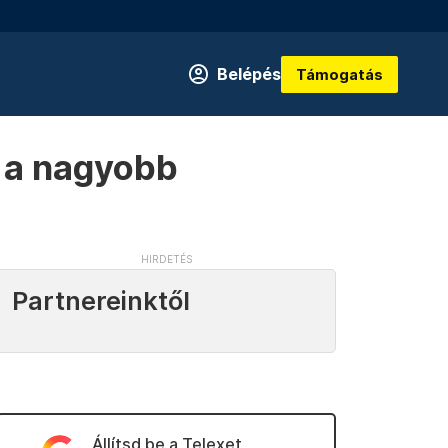
Belépés
Támogatás
n a nagyobb
Partnereinktől
Állítsd be a Telexet