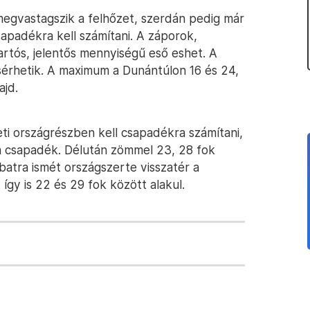
 megvastagszik a felhőzet, szerdán pedig már
sapadékra kell számítani. A záporok,
artós, jelentős mennyiségű eső eshet. A
kísérhetik. A maximum a Dunántúlon 16 és 24,
ajd.
ti országrészben kell csapadékra számítani,
a csapadék. Délután zömmel 23, 28 fok
batra ismét országszerte visszatér a
gy is 22 és 29 fok között alakul.