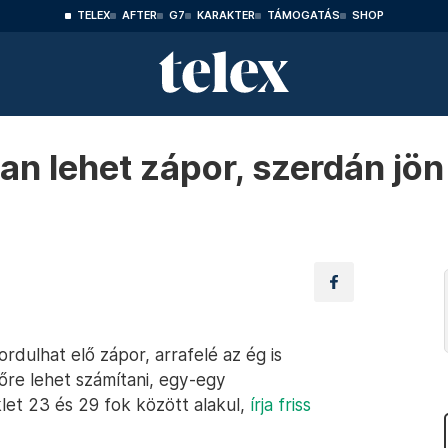
TELEX
AFTER
G7
KARAKTER
TÁMOGATÁS
SHOP
an lehet zápor, szerdán jö
rdulhat elő zápor, arrafelé az ég is
re lehet számítani, egy-egy
et 23 és 29 fok között alakul,
írja friss