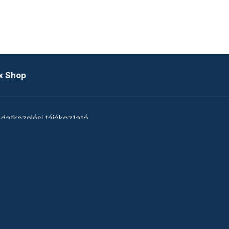
x Shop
datkezelési tájékoztató
zat
Telex Sales