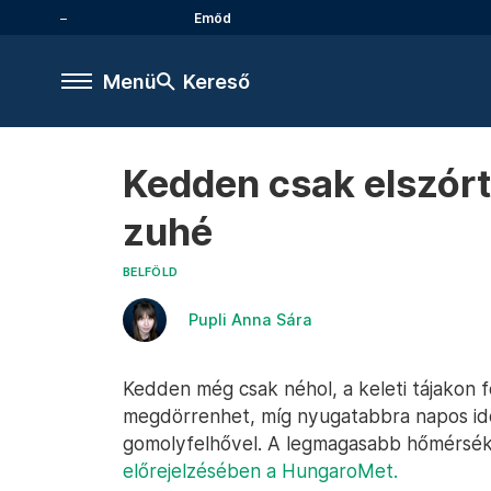
Emőd
Menü
Kereső
Kedden csak elszórt
zuhé
BELFÖLD
Pupli Anna Sára
Kedden még csak néhol, a keleti tájakon fo
megdörrenhet, míg nyugatabbra napos idő
gomolyfelhővel. A legmagasabb hőmérsékl
előrejelzésében a HungaroMet.