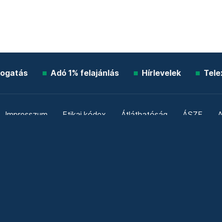
ogatás
Adó 1% felajánlás
Hírlevelek
Tele
Impresszum
Etikai kódex
Átláthatóság
ÁSZF
A
Süti beállítások
Szabályzatok
Kommentelési szabály