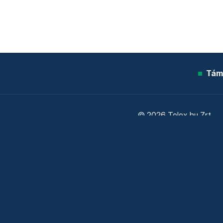
Tám
© 2026 Telex.hu Zrt.
Sütitájékoztató