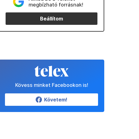
megbízható forrásnak!
Beállítom
Kövess minket Facebookon is!
Követem!