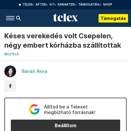
TELEX
AFTER
G7
KARAKTER
TÁMOGATÁS
SHOP
Támogatás
Késes verekedés volt Csepelen,
négy embert kórházba szállítottak
BELFÖLD
Bánáti Anna
Állítsd be a Telexet
megbízható forrásnak!
Beállítom