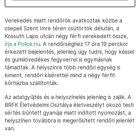
Verekedés miatt rendőrök avatkoztak közbe a
csepeli Szent Imre téren csütörtök délután, a
Kossuth Lajos utcán négy férfi verekedett össze,
írja a Police.hu
. A rendőrséghez 17 óra 19 perckor
érkezett bejelentés, jelenleg úgy tudni, hogy késsel
és gumilövedékes fegyverrel is egymásnak
támadtak. A helyszínre több rendőri egység is
kiment, rendőri kísérettel mind a négy férfit
kórházba szállították.
Az adatgyűjtés és a helyszínelés jelenleg is zajlik. A
BRFK Életvédelmi Osztálya életveszélyt okozó testi
sértés bűntett gyanúja miatt indított nyomozást, a
helyszínen továbbra is megerősített rendőri jelenlét
van.