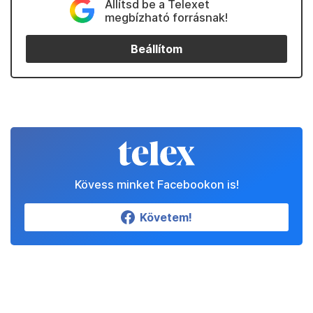
Állítsd be a Telexet
megbízható forrásnak!
Beállítom
Kövess minket Facebookon is!
Követem!