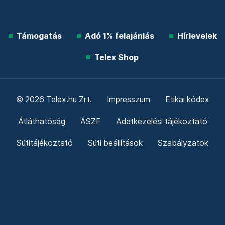
Támogatás
Adó 1% felajánlás
Hírlevelek
Telex Shop
© 2026 Telex.hu Zrt.
Impresszum
Etikai kódex
Átláthatóság
ÁSZF
Adatkezelési tájékoztató
Sütitájékoztató
Süti beállítások
Szabályzatok
Kommentelési szabályzat
Telex Sales