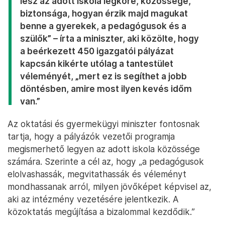
lesz az adott iskola légköre, közössége,
biztonsága, hogyan érzik majd magukat
benne a gyerekek, a pedagógusok és a
szülők” – írta a miniszter, aki közölte, hogy
a beérkezett 450 igazgatói pályázat
kapcsán kikérte utólag a tantestület
véleményét, „mert ez is segíthet a jobb
döntésben, amire most ilyen kevés időm
van.”
Az oktatási és gyermekügyi miniszter fontosnak
tartja, hogy a pályázók vezetői programja
megismerhető legyen az adott iskola közössége
számára. Szerinte a cél az, hogy „a pedagógusok
elolvashassák, megvitathassák és véleményt
mondhassanak arról, milyen jövőképet képvisel az,
aki az intézmény vezetésére jelentkezik. A
közoktatás megújítása a bizalommal kezdődik.”