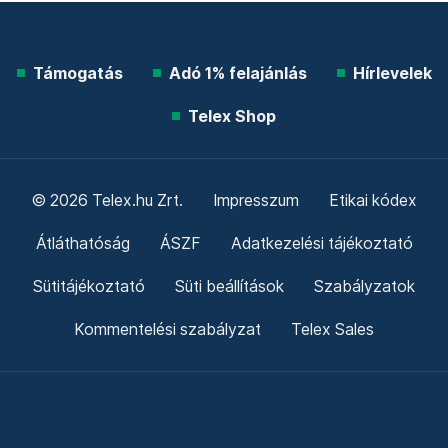
Támogatás
Adó 1% felajánlás
Hírlevelek
Telex Shop
© 2026 Telex.hu Zrt.
Impresszum
Etikai kódex
Átláthatóság
ÁSZF
Adatkezelési tájékoztató
Sütitájékoztató
Süti beállítások
Szabályzatok
Kommentelési szabályzat
Telex Sales