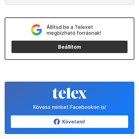
Állítsd be a Telexet
megbízható forrásnak!
Beállítom
Kövess minket Facebookon is!
Követem!