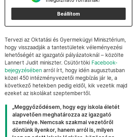
megbízható forrásnak!
Beállítom
Tervezi az Oktatási és Gyermekügyi Minisztérium,
hogy visszaadják a tantestületek véleményezési
lehetőségét az igazgatói pályázatoknál – közölte
Lannert Judit miniszter. Csütörtöki
Facebook-
bejegyzésében
arról írt, hogy idén augusztusban
közel 450 intézményvezetői megbízás jár le, a
következő hetekben pedig eldől, kik vezetik majd
ezeket az iskolákat szeptembertől.
„Meggyőződésem, hogy egy iskola életét
alapvetően meghatározza az igazgató
személye. Nemcsak szakmai vezetőről
döntünk ilyenkor, hanem arról is, milyen