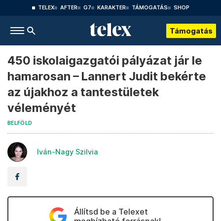
TELEX
AFTER
G7
KARAKTER
TÁMOGATÁS
SHOP
Támogatás
450 iskolaigazgatói pályázat jár le
hamarosan – Lannert Judit bekérte
az újakhoz a tantestületek
véleményét
BELFÖLD
Iván-Nagy Szilvia
Állítsd be a Telexet