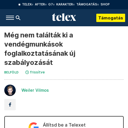
TELEX
AFTER
G7
KARAKTER
TÁMOGATÁS
SHOP
Támogatás
Még nem találták ki a
vendégmunkások
foglalkoztatásának új
szabályozását
frissítve
BELFÖLD
Weiler Vilmos
Állítsd be a Telexet