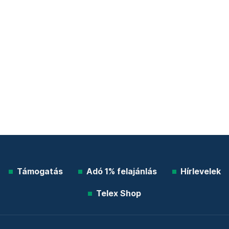
Támogatás
Adó 1% felajánlás
Hírlevelek
Telex Shop