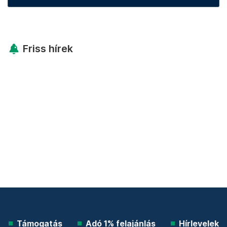
Friss hírek
Támogatás
Adó 1% felajánlás
Hírlevelek