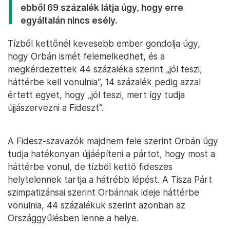
ebből 69 százalék látja úgy, hogy erre
egyáltalán nincs esély.
Tízből kettőnél kevesebb ember gondolja úgy,
hogy Orbán ismét felemelkedhet, és a
megkérdezettek 44 százaléka szerint „jól teszi,
háttérbe kell vonulnia”, 14 százalék pedig azzal
értett egyet, hogy „jól teszi, mert így tudja
újjászervezni a Fideszt”.
A Fidesz-szavazók majdnem fele szerint Orbán úgy
tudja hatékonyan újjáépíteni a pártot, hogy most a
háttérbe vonul, de tízből kettő fideszes
helytelennek tartja a hátrébb lépést. A Tisza Párt
szimpatizánsai szerint Orbánnak ideje háttérbe
vonulnia, 44 százalékuk szerint azonban az
Országgyűlésben lenne a helye.