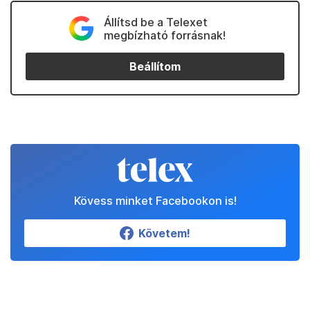
Állítsd be a Telexet
megbízható forrásnak!
Beállítom
Kövess minket Facebookon is!
Követem!