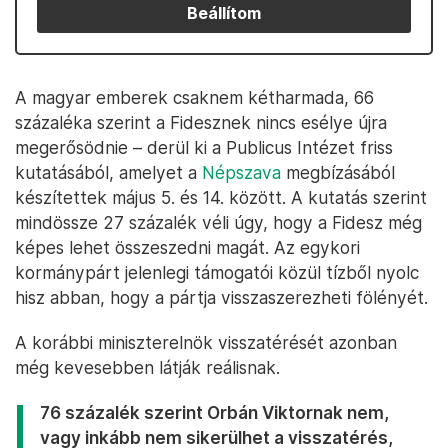
Beállítom
A magyar emberek csaknem kétharmada, 66
százaléka szerint a Fidesznek nincs esélye újra
megerősödnie – derül ki a Publicus Intézet friss
kutatásából, amelyet a
Népszava
megbízásából
készítettek május 5. és 14. között. A kutatás szerint
mindössze 27 százalék véli úgy, hogy a Fidesz még
képes lehet összeszedni magát. Az egykori
kormánypárt jelenlegi támogatói közül tízből nyolc
hisz abban, hogy a pártja visszaszerezheti fölényét.
A korábbi miniszterelnök visszatérését azonban
még kevesebben látják reálisnak.
76 százalék szerint Orbán Viktornak nem,
vagy inkább nem sikerülhet a visszatérés,