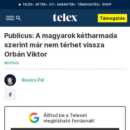
TELEX
AFTER
G7
KARAKTER
TÁMOGATÁS
SHOP
Támogatás
Publicus: A magyarok kétharmada
szerint már nem térhet vissza
Orbán Viktor
BELFÖLD
Kovács Pál
Állítsd be a Telexet
megbízható forrásnak!