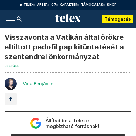
TELEX
AFTER
G7
KARAKTER
TÁMOGATÁS
SHOP
Támogatás
Visszavonta a Vatikán által örökre
eltiltott pedofil pap kitüntetését a
szentendrei önkormányzat
BELFÖLD
Vida Benjámin
Állítsd be a Telexet
megbízható forrásnak!