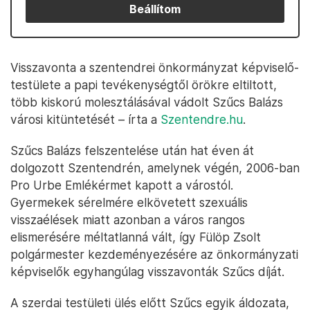
Beállítom
Visszavonta a szentendrei önkormányzat képviselő-
testülete a papi tevékenységtől örökre eltiltott,
több kiskorú molesztálásával vádolt Szűcs Balázs
városi kitüntetését – írta a
Szentendre.hu
.
Szűcs Balázs felszentelése után hat éven át
dolgozott Szentendrén, amelynek végén, 2006-ban
Pro Urbe Emlékérmet kapott a várostól.
Gyermekek sérelmére elkövetett szexuális
visszaélések miatt azonban a város rangos
elismerésére méltatlanná vált, így Fülöp Zsolt
polgármester kezdeményezésére az önkormányzati
képviselők egyhangúlag visszavonták Szűcs díját.
A szerdai testületi ülés előtt Szűcs egyik áldozata,