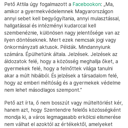
Pető Attila úgy fogalmazott a
Facebookon
: „Ma,
amikor a gyermekvédelemnek Magyarországon
annyi sebet kell begyógyítania, annyi mulasztással,
hallgatással és intézményi kudarccal kell
szembenéznie, különösen nagy jelentősége van az
ilyen döntéseknek. Mert ezek nemcsak jogi vagy
önkormányzati aktusok. Példák. Mindannyiunk
számára. Épülhetünk általa. Jelzések. Jelzések az
áldozatok felé, hogy a közösség meghallja őket, a
gyermekek felé, hogy a felnőttek világa tanulni
akar a múlt hibáiból. És jelzések a társadalom felé,
hogy az emberi méltóság és a gyermekek védelme
nem lehet másodlagos szempont.”
Pető azt írta, ő nem bosszút vagy múlteltörlést kér,
hanem azt, hogy Szentendre felelős közösségként
mondja ki, a város legmagasabb erkölcsi elismerése
nem válhat el azoktól az értékektől, amelyeket