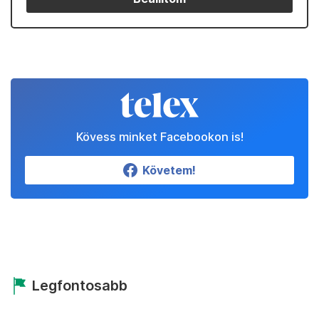
Kövess minket Facebookon is!
Követem!
Legfontosabb