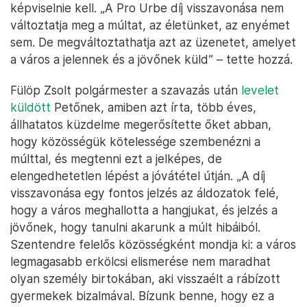
képviselnie kell. „A Pro Urbe díj visszavonása nem
változtatja meg a múltat, az életünket, az enyémet
sem. De megváltoztathatja azt az üzenetet, amelyet
a város a jelennek és a jövőnek küld” – tette hozzá.
Fülöp Zsolt polgármester a szavazás után
levelet
küldött
Petőnek, amiben azt írta, több éves,
állhatatos küzdelme megerősítette őket abban,
hogy közösségük kötelessége szembenézni a
múlttal, és megtenni ezt a jelképes, de
elengedhetetlen lépést a jóvátétel útján. „A díj
visszavonása egy fontos jelzés az áldozatok felé,
hogy a város meghallotta a hangjukat, és jelzés a
jövőnek, hogy tanulni akarunk a múlt hibáiból.
Szentendre felelős közösségként mondja ki: a város
legmagasabb erkölcsi elismerése nem maradhat
olyan személy birtokában, aki visszaélt a rábízott
gyermekek bizalmával. Bízunk benne, hogy ez a