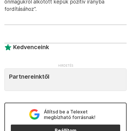
önmagukról alkotott képük pozitív irányba
fordításához”.
Kedvenceink
Partnereinktől
Állítsd be a Telexet
megbízható forrásnak!
Beállítom