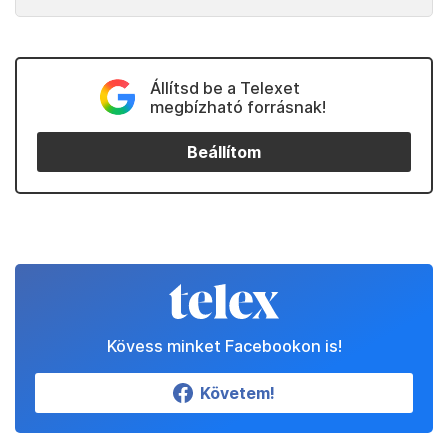
Állítsd be a Telexet
megbízható forrásnak!
Beállítom
Kövess minket Facebookon is!
Követem!