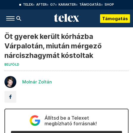
TELEX
AFTER
G7
KARAKTER
TÁMOGATÁS
SHOP
Támogatás
Öt gyerek került kórházba
Várpalotán, miután mérgező
nárciszhagymát kóstoltak
BELFÖLD
Molnár Zoltán
Állítsd be a Telexet
megbízható forrásnak!