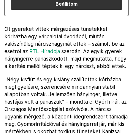
Beállítom
Öt gyereket vittek mérgezéses tünetekkel
kórházba egy várpalotai óvodából, miután
valószínűleg nárciszhagymát ettek – számolt be az
esetről az
RTL Híradója
szerdán. Az egyik gyerek
hányingerre panaszkodott, majd megmutatta, hogy
a kerítés mellől téptek ki egy nárciszt, ebből ettek.
„Négy kisfiút és egy kislány szállítottak kórházba
megfigyelésre, szerencsére mindannyian stabil
állapotban voltak. Jellemzően hányinger, illetve
hasfájás volt a panaszuk” – mondta el Győrfi Pál, az
Országos Mentőszolgálat szóvivője. A nárcisz
ugyanis mérgező, a központi idegrendszert támadja
meg. Gyomorirritációval és hányingerrel jár, már kis
mértékben is okozhat toxikus tüneteket Kanizsai