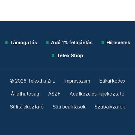
Támogatás
Adó 1% felajánlás
Hírlevelek
Telex Shop
© 2026 Telex.hu Zrt.
Impresszum
Etikai kódex
Átláthatóság
ÁSZF
Adatkezelési tájékoztató
Sütitájékoztató
Süti beállítások
Szabályzatok
Kommentelési szabályzat
Telex Sales