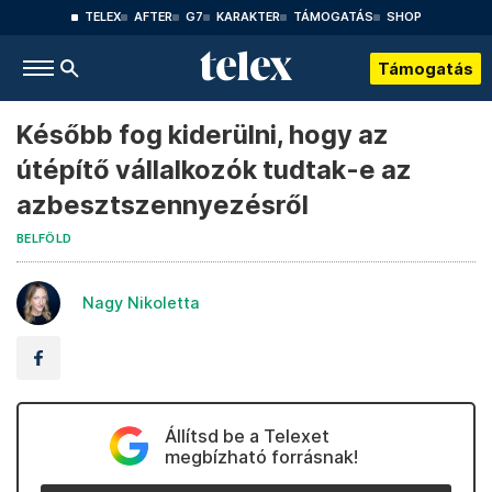
TELEX
AFTER
G7
KARAKTER
TÁMOGATÁS
SHOP
Támogatás
Később fog kiderülni, hogy az
útépítő vállalkozók tudtak-e az
azbesztszennyezésről
BELFÖLD
Nagy Nikoletta
Állítsd be a Telexet
megbízható forrásnak!