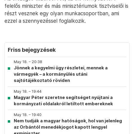
felelős miniszter és más minisztériumok tisztviselői is
részt vesznek egy olyan munkacsoportban, ami
ezzel a szennyezéssel foglalkozik.
Friss bejegyzések
May 18. – 20:38
Jönnek a kegyelmi ügy részletei, mennek a
vármegyék – a kormányülés utáni
sajtótájékoztató röviden
May 18. – 19:44
Magyar Péter szeretne segítséget nyújtani a
kormányzati oldalakról letiltott embereknek
May 18. – 19:40
Nem tudják a magyar hatóságok, hol van jelenleg
az Orbántól menedékjogot kapott lengyel
exminiszter