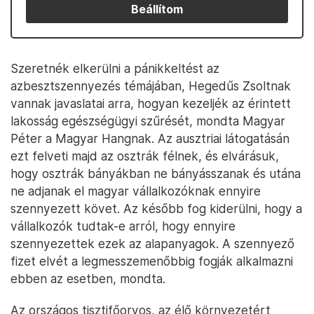
Beállítom
Szeretnék elkerülni a pánikkeltést az
azbesztszennyezés témájában, Hegedűs Zsoltnak
vannak javaslatai arra, hogyan kezeljék az érintett
lakosság egészségügyi szűrését, mondta Magyar
Péter a Magyar Hangnak. Az ausztriai látogatásán
ezt felveti majd az osztrák félnek, és elvárásuk,
hogy osztrák bányákban ne bányásszanak és utána
ne adjanak el magyar vállalkozóknak ennyire
szennyezett követ. Az később fog kiderülni, hogy a
vállalkozók tudtak-e arról, hogy ennyire
szennyezettek ezek az alapanyagok. A szennyező
fizet elvét a legmesszemenőbbig fogják alkalmazni
ebben az esetben, mondta.
Az országos tisztifőorvos, az élő környezetért