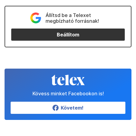
Állítsd be a Telexet
megbízható forrásnak!
Beállítom
Kövess minket Facebookon is!
Követem!