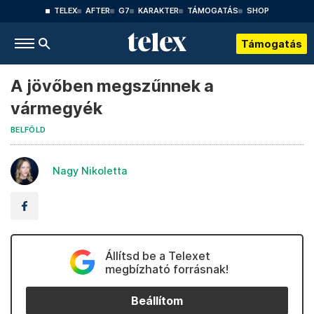
TELEX
AFTER
G7
KARAKTER
TÁMOGATÁS
SHOP
Támogatás
A jövőben megszűnnek a
vármegyék
BELFÖLD
Nagy Nikoletta
Állítsd be a Telexet
megbízható forrásnak!
Beállítom