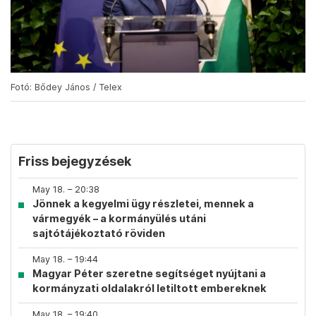
Fotó: Bődey János / Telex
Friss bejegyzések
May 18. – 20:38
Jönnek a kegyelmi ügy részletei, mennek a
vármegyék – a kormányülés utáni
sajtótájékoztató röviden
May 18. – 19:44
Magyar Péter szeretne segítséget nyújtani a
kormányzati oldalakról letiltott embereknek
May 18. – 19:40