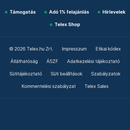
Támogatás
Adó 1% felajánlás
Hírlevelek
Telex Shop
© 2026 Telex.hu Zrt.
Impresszum
Etikai kódex
Átláthatóság
ÁSZF
Adatkezelési tájékoztató
Sütitájékoztató
Süti beállítások
Szabályzatok
Kommentelési szabályzat
Telex Sales