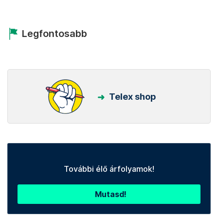
Legfontosabb
Telex shop
További élő árfolyamok!
Mutasd!