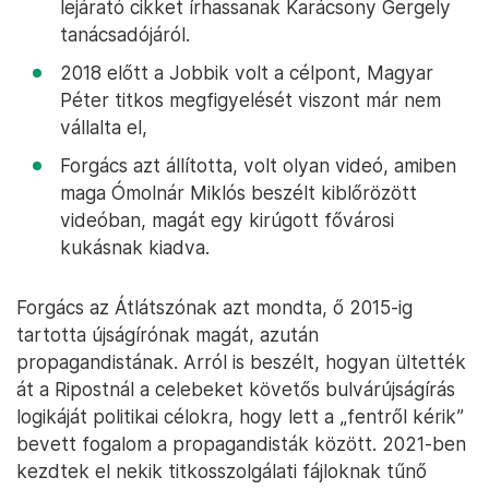
lejárató cikket írhassanak Karácsony Gergely
tanácsadójáról.
2018 előtt a Jobbik volt a célpont, Magyar
Péter titkos megfigyelését viszont már nem
vállalta el,
Forgács azt állította, volt olyan videó, amiben
maga Ómolnár Miklós beszélt kiblőrözött
videóban, magát egy kirúgott fővárosi
kukásnak kiadva.
Forgács az Átlátszónak azt mondta, ő 2015-ig
tartotta újságírónak magát, azután
propagandistának. Arról is beszélt, hogyan ültették
át a Ripostnál a celebeket követős bulvárújságírás
logikáját politikai célokra, hogy lett a „fentről kérik”
bevett fogalom a propagandisták között. 2021-ben
kezdtek el nekik titkosszolgálati fájloknak tűnő