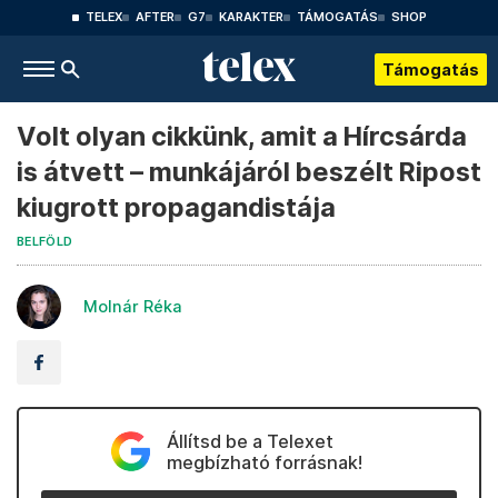
TELEX
AFTER
G7
KARAKTER
TÁMOGATÁS
SHOP
Támogatás
Volt olyan cikkünk, amit a Hírcsárda
is átvett – munkájáról beszélt Ripost
kiugrott propagandistája
BELFÖLD
Molnár Réka
Állítsd be a Telexet
megbízható forrásnak!