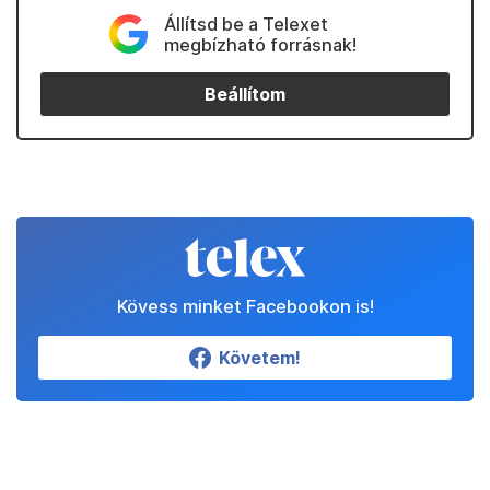
Állítsd be a Telexet
megbízható forrásnak!
Beállítom
Kövess minket Facebookon is!
Követem!