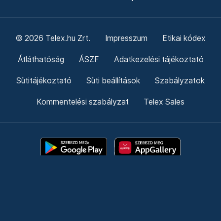
© 2026 Telex.hu Zrt.
Impresszum
Etikai kódex
Átláthatóság
ÁSZF
Adatkezelési tájékoztató
Sütitájékoztató
Süti beállítások
Szabályzatok
Kommentelési szabályzat
Telex Sales