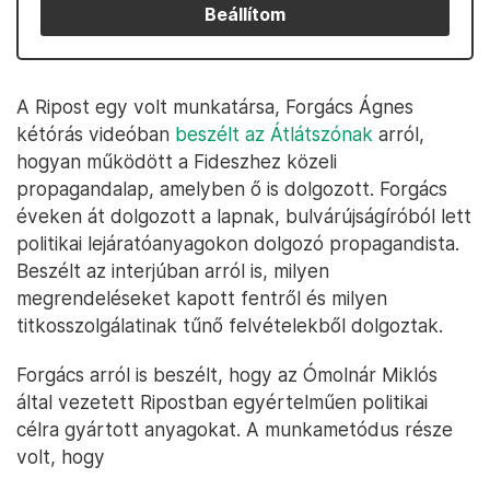
Beállítom
A Ripost egy volt munkatársa, Forgács Ágnes
kétórás videóban
beszélt az Átlátszónak
arról,
hogyan működött a Fideszhez közeli
propagandalap, amelyben ő is dolgozott. Forgács
éveken át dolgozott a lapnak, bulvárújságíróból lett
politikai lejáratóanyagokon dolgozó propagandista.
Beszélt az interjúban arról is, milyen
megrendeléseket kapott fentről és milyen
titkosszolgálatinak tűnő felvételekből dolgoztak.
Forgács arról is beszélt, hogy az Ómolnár Miklós
által vezetett Ripostban egyértelműen politikai
célra gyártott anyagokat. A munkametódus része
volt, hogy