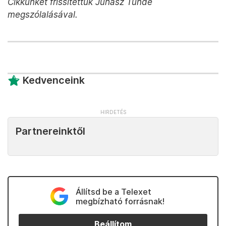
Cikkünket frissítettük Juhász Tünde
megszólalásával.
Kedvenceink
Partnereinktől
Állítsd be a Telexet
megbízható forrásnak!
Beállítom