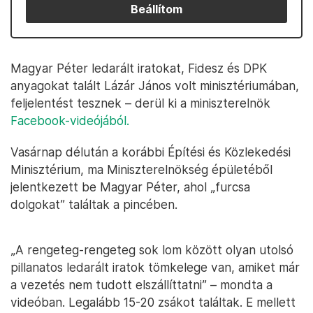
Beállítom
Magyar Péter ledarált iratokat, Fidesz és DPK
anyagokat talált Lázár János volt minisztériumában,
feljelentést tesznek – derül ki a miniszterelnök
Facebook-videójából.
Vasárnap délután a korábbi Építési és Közlekedési
Minisztérium, ma Miniszterelnökség épületéből
jelentkezett be Magyar Péter, ahol „furcsa
dolgokat” találtak a pincében.
„A rengeteg-rengeteg sok lom között olyan utolsó
pillanatos ledarált iratok tömkelege van, amiket már
a vezetés nem tudott elszállíttatni” – mondta a
videóban. Legalább 15-20 zsákot találtak. E mellett