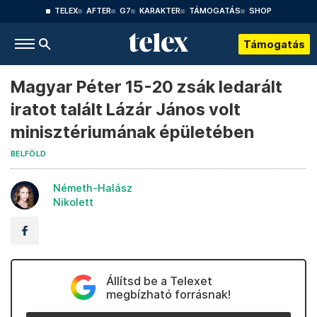
TELEX
AFTER
G7
KARAKTER
TÁMOGATÁS
SHOP
Támogatás
Magyar Péter 15-20 zsák ledarált
iratot talált Lázár János volt
minisztériumának épületében
BELFÖLD
Németh-Halász
Nikolett
Állítsd be a Telexet
megbízható forrásnak!