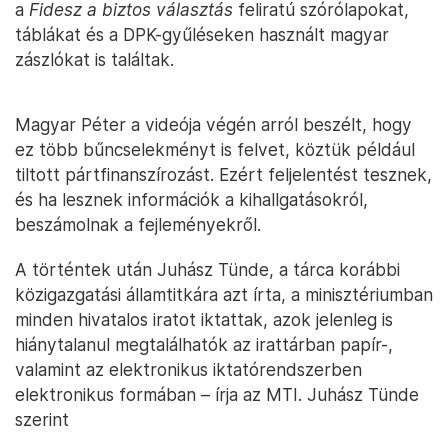
a
Fidesz a biztos választás
feliratú szórólapokat,
táblákat és a DPK-gyűléseken használt magyar
zászlókat is találtak.
Magyar Péter a videója végén arról beszélt, hogy
ez több bűncselekményt is felvet, köztük például
tiltott pártfinanszírozást. Ezért feljelentést tesznek,
és ha lesznek információk a kihallgatásokról,
beszámolnak a fejleményekről.
A történtek után Juhász Tünde, a tárca korábbi
közigazgatási államtitkára azt írta, a minisztériumban
minden hivatalos iratot iktattak, azok jelenleg is
hiánytalanul megtalálhatók az irattárban papír-,
valamint az elektronikus iktatórendszerben
elektronikus formában – írja az MTI. Juhász Tünde
szerint