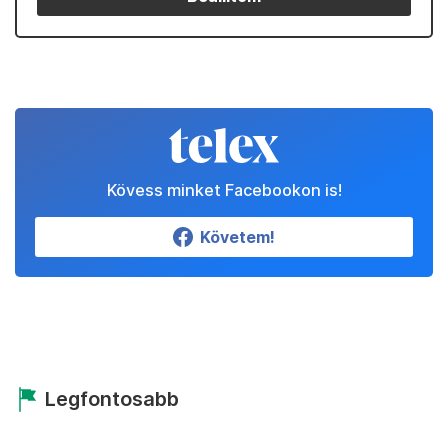
Kövess minket Facebookon is!
Követem!
Legfontosabb