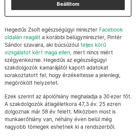
Beállítom
Hegedűs Zsolt egészségügyi miniszter
Facebook
oldalán reagált
a korábbi belügyminiszter, Pintér
Sándor szavaira, aki búcsúzóul
teljes körű
vizsgálatot kért maga ellen,
mert nincs miért
szégyenkeznie. Hegedűs az egészségügyi
szakdolgozók kamarájától kapott adatokat
sorakoztatott fel, hogy érzékeltesse a jelenlegi,
megörökölt helyzetet.
Ezek szerint az ápolóhiány meghaladja a 30 ezer főt.
A szakdolgozók átlagéletkora 47,3 év. 25 ezren
dolgoznak már 58 év felett. Miközben most is
munkaerőhiány van, néhány éven belül még
nagyobb tömegek eshetnek ki a rendszerből.