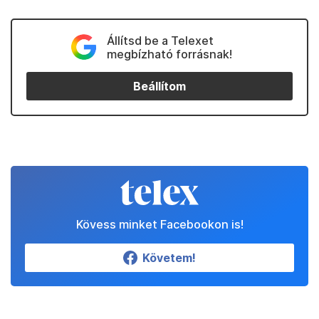
Állítsd be a Telexet
megbízható forrásnak!
Beállítom
Kövess minket Facebookon is!
Követem!