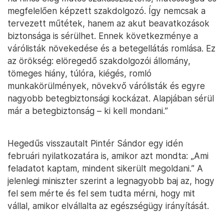
megfelelően képzett szakdolgozó. Így nemcsak a
tervezett műtétek, hanem az akut beavatkozások
biztonsága is sérülhet. Ennek következménye a
várólisták növekedése és a betegellátás romlása. Ez
az örökség: elöregedő szakdolgozói állomány,
tömeges hiány, túlóra, kiégés, romló
munkakörülmények, növekvő várólisták és egyre
nagyobb betegbiztonsági kockázat. Alapjában sérül
már a betegbiztonság – ki kell mondani.”
Hegedűs visszautalt Pintér Sándor egy idén
februári nyilatkozatára is, amikor azt mondta: „Ami
feladatot kaptam, mindent sikerült megoldani.” A
jelenlegi miniszter szerint a legnagyobb baj az, hogy
fel sem mérte és fel sem tudta mérni, hogy mit
vállal, amikor elvállalta az egészségügy irányítását.