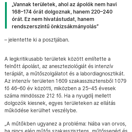
„Vannak területek, ahol az ápolók nem havi
168–174 órát dolgoznak, hanem 220–240
órát. Ez nem hivatástudat, hanem
rendszerszintű önkizsákmányolás”
– jelentette ki a posztjában.
A legkritikusabb területek között említette a
felnőtt ápolást, az aneszteziológiát és intenzív
terápiát, a műtőszolgálatot és a labordiagnosztikát.
Az intenzív területen 1 609 szakasszisztensből 1 079
fő 46–60 év közötti, miközben a 25–45 évesek
száma mindössze 212 fő. Ha a nyugdíj mellett
dolgozók kiesnek, egyes területeken az ellátás
működése kerülhet veszélybe.
„A műtőkben ugyanez a probléma: hiába van orvos,
ha nincs elég műtős szakasszisztens, műtőssegéd és