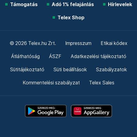
Támogatás
Adó 1% felajánlás
Hírlevelek
Telex Shop
© 2026 Telex.hu Zrt.
Impresszum
Etikai kódex
Átláthatóság
ÁSZF
Adatkezelési tájékoztató
Sütitájékoztató
Süti beállítások
Szabályzatok
Kommentelési szabályzat
Telex Sales