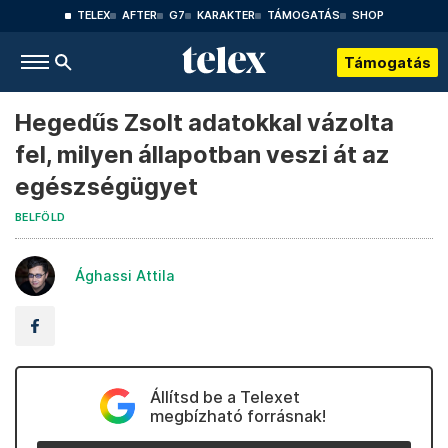
TELEX
AFTER
G7
KARAKTER
TÁMOGATÁS
SHOP
Támogatás
Hegedűs Zsolt adatokkal vázolta
fel, milyen állapotban veszi át az
egészségügyet
BELFÖLD
Ághassi Attila
Állítsd be a Telexet
megbízható forrásnak!