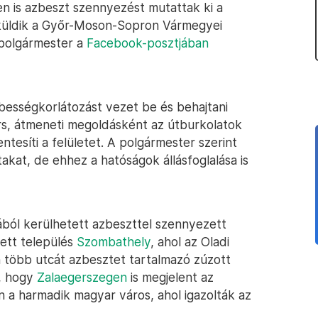
n is azbeszt szennyezést mutattak ki a
lküldik a Győr-Moson-Sopron Vármegyei
 polgármester a
Facebook-posztjában
bességkorlátozást vezet be és behajtani
yors, átmeneti megoldásként az útburkolatok
tesíti a felületet. A polgármester szerint
akat, de ehhez a hatóságok állásfoglalása is
ából kerülhetett azbeszttel szennyezett
ett település
Szombathely
, ahol az Oladi
n több utcát azbesztet tartalmazó zúzott
i, hogy
Zalaegerszegen
is megjelent az
 a harmadik magyar város, ahol igazolták az