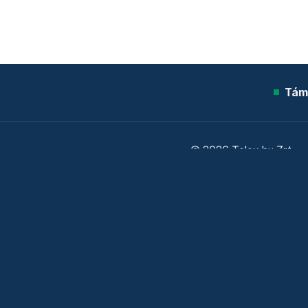
Tám
© 2026 Telex.hu Zrt.
Sütitájékoztató