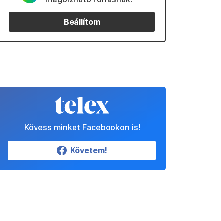
Beállítom
Kövess minket Facebookon is!
Követem!