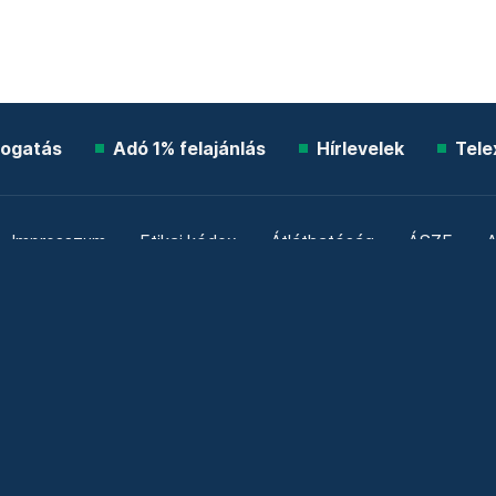
ogatás
Adó 1% felajánlás
Hírlevelek
Tele
Impresszum
Etikai kódex
Átláthatóság
ÁSZF
A
Süti beállítások
Szabályzatok
Kommentelési szabály