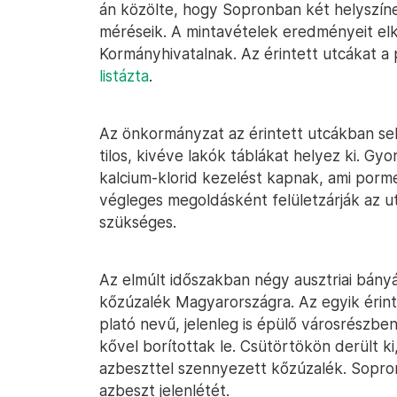
án közölte, hogy Sopronban két helyszíne
méréseik. A mintavételek eredményeit e
Kormányhivatalnak. Az érintett utcákat a
listázta
.
Az önkormányzat az érintett utcákban se
tilos, kivéve lakók táblákat helyez ki. G
kalcium-klorid kezelést kapnak, ami pormen
végleges megoldásként felületzárják az ut
szükséges.
Az elmúlt időszakban négy ausztriai bány
kőzúzalék Magyarországra. Az egyik érint
plató nevű, jelenleg is épülő városrészbe
kővel borítottak le. Csütörtökön derült k
azbeszttel szennyezett kőzúzalék. Sopron
azbeszt jelenlétét.