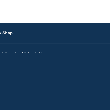
x Shop
datkezelési tájékoztató
zat
Telex Sales