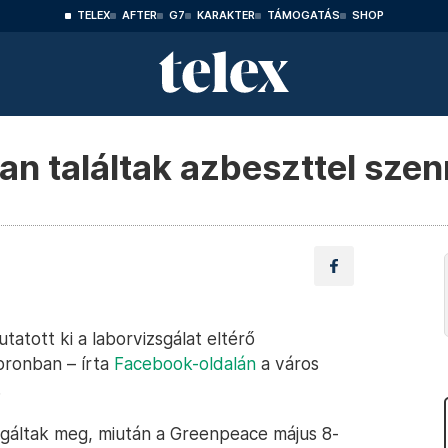
TELEX
AFTER
G7
KARAKTER
TÁMOGATÁS
SHOP
n találtak azbeszttel szen
atott ki a laborvizsgálat eltérő
pronban – írta
Facebook-oldalán
a város
.
sgáltak meg, miután a Greenpeace május 8-