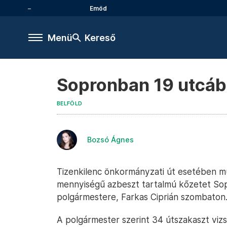
Emőd
Menü
Kereső
Sopronban 19 utcába
BELFÖLD
Bozsó Ágnes
Tizenkilenc önkormányzati út esetében mut
mennyiségű azbeszt tartalmú kőzetet So
polgármestere, Farkas Ciprián szombaton
A polgármester szerint 34 útszakaszt viz