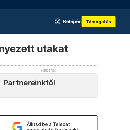
Belépés
Támogatás
nyezett utakat
Partnereinktől
Állítsd be a Telexet
megbízható forrásnak!