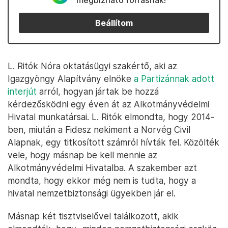
megbízható forrásnak!
Beállítom
L. Ritók Nóra oktatásügyi szakértő, aki az
Igazgyöngy Alapítvány elnöke
a Partizánnak adott
interjút
arról, hogyan jártak be hozzá
kérdezősködni egy éven át az Alkotmányvédelmi
Hivatal munkatársai. L. Ritók elmondta, hogy 2014-
ben, miután a Fidesz nekiment a Norvég Civil
Alapnak, egy titkosított számról hívták fel. Közölték
vele, hogy másnap be kell mennie az
Alkotmányvédelmi Hivatalba. A szakember azt
mondta, hogy ekkor még nem is tudta, hogy a
hivatal nemzetbiztonsági ügyekben jár el.
Másnap két tisztviselővel találkozott, akik