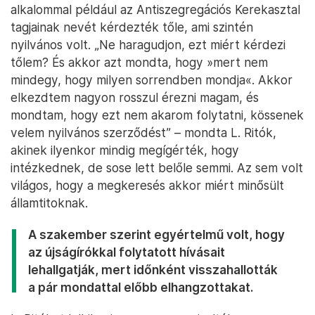
alkalommal például az Antiszegregációs Kerekasztal
tagjainak nevét kérdezték tőle, ami szintén
nyilvános volt. „Ne haragudjon, ezt miért kérdezi
tőlem? És akkor azt mondta, hogy »mert nem
mindegy, hogy milyen sorrendben mondja«. Akkor
elkezdtem nagyon rosszul érezni magam, és
mondtam, hogy ezt nem akarom folytatni, kössenek
velem nyilvános szerződést” – mondta L. Ritók,
akinek ilyenkor mindig megígérték, hogy
intézkednek, de sose lett belőle semmi. Az sem volt
világos, hogy a megkeresés akkor miért minősült
államtitoknak.
A szakember szerint egyértelmű volt, hogy
az újságírókkal folytatott hívásait
lehallgatják, mert időnként visszahallották
a pár mondattal előbb elhangzottakat.