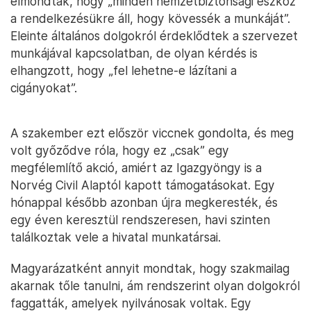
elmondták, hogy „minden nemzetbiztonsági eszköz
a rendelkezésükre áll, hogy kövessék a munkáját”.
Eleinte általános dolgokról érdeklődtek a szervezet
munkájával kapcsolatban, de olyan kérdés is
elhangzott, hogy „fel lehetne-e lázítani a
cigányokat”.
A szakember ezt először viccnek gondolta, és meg
volt győződve róla, hogy ez „csak” egy
megfélemlítő akció, amiért az Igazgyöngy is a
Norvég Civil Alaptól kapott támogatásokat. Egy
hónappal később azonban újra megkeresték, és
egy éven keresztül rendszeresen, havi szinten
találkoztak vele a hivatal munkatársai.
Magyarázatként annyit mondtak, hogy szakmailag
akarnak tőle tanulni, ám rendszerint olyan dolgokról
faggatták, amelyek nyilvánosak voltak. Egy