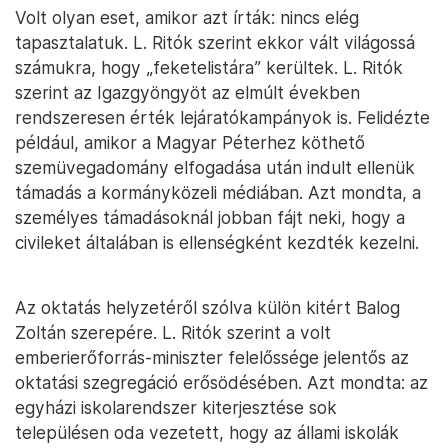
Volt olyan eset, amikor azt írták: nincs elég
tapasztalatuk. L. Ritók szerint ekkor vált világossá
számukra, hogy „feketelistára” kerültek. L. Ritók
szerint az Igazgyöngyöt az elmúlt években
rendszeresen érték lejáratókampányok is. Felidézte
például, amikor a Magyar Péterhez köthető
szemüvegadomány elfogadása után indult ellenük
támadás a kormányközeli médiában. Azt mondta, a
személyes támadásoknál jobban fájt neki, hogy a
civileket általában is ellenségként kezdték kezelni.
Az oktatás helyzetéről szólva külön kitért Balog
Zoltán szerepére. L. Ritók szerint a volt
emberierőforrás-miniszter felelőssége jelentős az
oktatási szegregáció erősödésében. Azt mondta: az
egyházi iskolarendszer kiterjesztése sok
településen oda vezetett, hogy az állami iskolák