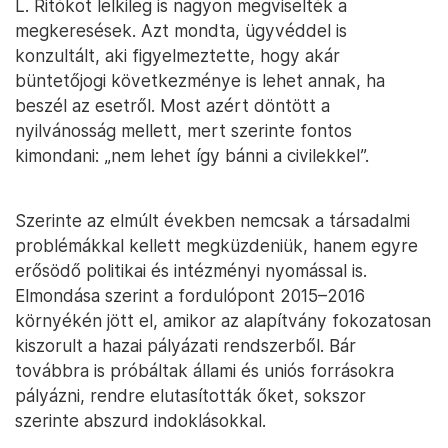
L. Ritókot lelkileg is nagyon megviselték a
megkeresések. Azt mondta, ügyvéddel is
konzultált, aki figyelmeztette, hogy akár
büntetőjogi következménye is lehet annak, ha
beszél az esetről. Most azért döntött a
nyilvánosság mellett, mert szerinte fontos
kimondani: „nem lehet így bánni a civilekkel”.
Szerinte az elmúlt években nemcsak a társadalmi
problémákkal kellett megküzdeniük, hanem egyre
erősödő politikai és intézményi nyomással is.
Elmondása szerint a fordulópont 2015–2016
környékén jött el, amikor az alapítvány fokozatosan
kiszorult a hazai pályázati rendszerből. Bár
továbbra is próbáltak állami és uniós forrásokra
pályázni, rendre elutasították őket, sokszor
szerinte abszurd indoklásokkal.