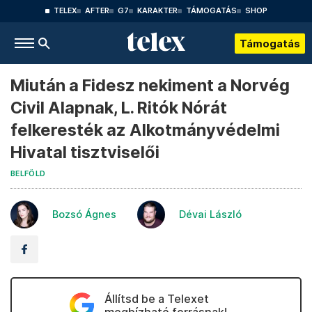
TELEX
AFTER
G7
KARAKTER
TÁMOGATÁS
SHOP
Támogatás
Miután a Fidesz nekiment a Norvég
Civil Alapnak, L. Ritók Nórát
felkeresték az Alkotmányvédelmi
Hivatal tisztviselői
BELFÖLD
Bozsó Ágnes
Dévai László
Állítsd be a Telexet