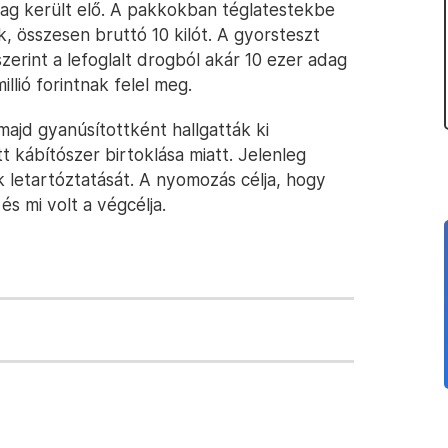
mag került elő. A pakkokban téglatestekbe
, összesen bruttó 10 kilót. A gyorsteszt
zerint a lefoglalt drogból akár 10 ezer adag
illió forintnak felel meg.
 majd gyanúsítottként hallgatták ki
 kábítószer birtoklása miatt. Jelenleg
letartóztatását. A nyomozás célja, hogy
és mi volt a végcélja.