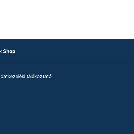
x Shop
datkezelési tájékoztató
zat
Telex Sales