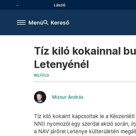
László
Menü
Kereső
Tíz kiló kokainnal 
Letenyénél
BELFÖLD
Mizsur András
Tíz kiló kokaint kapcsoltak le a Készenl
NNI) nyomozói egy szerdai akció során, ír
a NAV járőrei Letenye külterületén megál