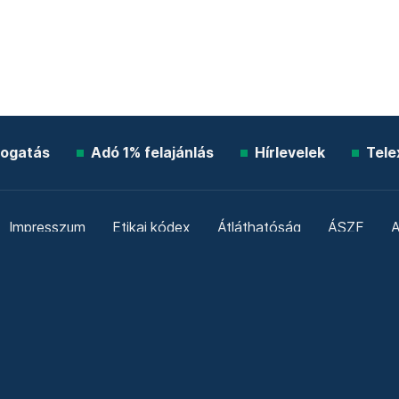
ogatás
Adó 1% felajánlás
Hírlevelek
Tele
Impresszum
Etikai kódex
Átláthatóság
ÁSZF
A
Süti beállítások
Szabályzatok
Kommentelési szabály