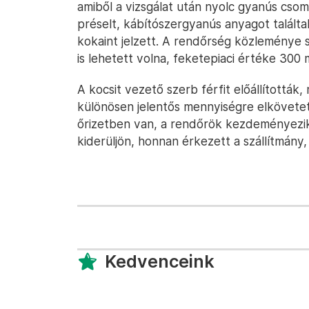
amiből a vizsgálat után nyolc gyanús cso
préselt, kábítószergyanús anyagot találtak
kokaint jelzett. A rendőrség közleménye s
is lehetett volna, feketepiaci értéke 300 m
A kocsit vezető szerb férfit előállították,
különösen jelentős mennyiségre elkövetett
őrizetben van, a rendőrök kezdeményezik 
kiderüljön, honnan érkezett a szállítmány, 
Kedvenceink