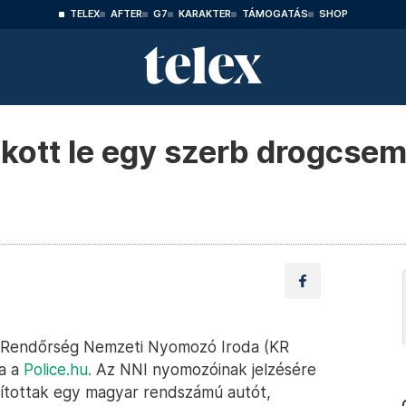
TELEX
AFTER
G7
KARAKTER
TÁMOGATÁS
SHOP
bukott le egy szerb drogcse
éti Rendőrség Nemzeti Nyomozó Iroda (KR
ja a
Police.hu.
Az NNI nyomozóinak jelzésére
lítottak egy magyar rendszámú autót,