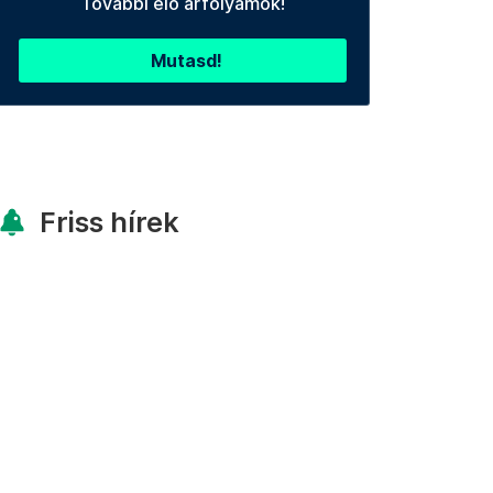
További élő árfolyamok!
Mutasd!
Friss hírek