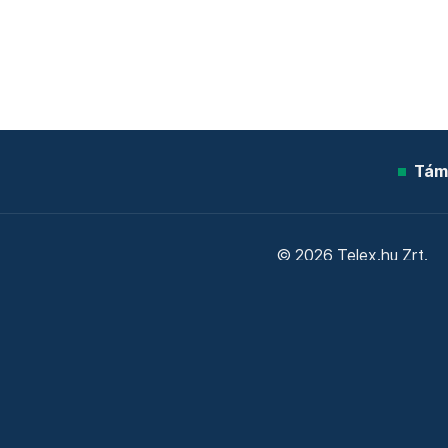
Tám
© 2026 Telex.hu Zrt.
Sütitájékoztató