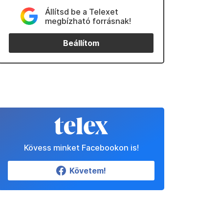
Állítsd be a Telexet
megbízható forrásnak!
Beállítom
Kövess minket Facebookon is!
Követem!