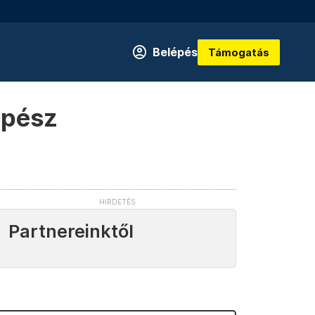
Belépés
Támogatás
mpész
Partnereinktől