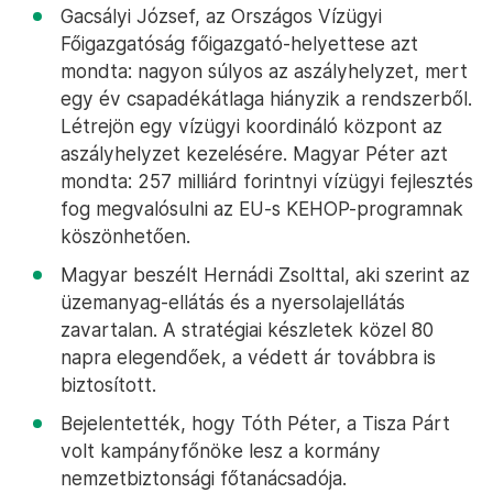
Gacsályi József, az Országos Vízügyi
Főigazgatóság főigazgató-helyettese azt
mondta: nagyon súlyos az aszályhelyzet, mert
egy év csapadékátlaga hiányzik a rendszerből.
Létrejön egy vízügyi koordináló központ az
aszályhelyzet kezelésére. Magyar Péter azt
mondta: 257 milliárd forintnyi vízügyi fejlesztés
fog megvalósulni az EU-s KEHOP-programnak
köszönhetően.
Magyar beszélt Hernádi Zsolttal, aki szerint az
üzemanyag-ellátás és a nyersolajellátás
zavartalan. A stratégiai készletek közel 80
napra elegendőek, a védett ár továbbra is
biztosított.
Bejelentették, hogy Tóth Péter, a Tisza Párt
volt kampányfőnöke lesz a kormány
nemzetbiztonsági főtanácsadója.