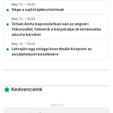
May 13. – 19:25
Vége a sajtótájékoztatónak
May 13. – 19:24
Orbán Anita kapcsolatban van az ungvári
főkonzullal, felmérik a kárpátaljai dróntámadás
okozta károkat
May 13. – 19:23
Létrejön egy vízügyi koordináló központ az
aszályhelyzet kezelésére
Kedvenceink