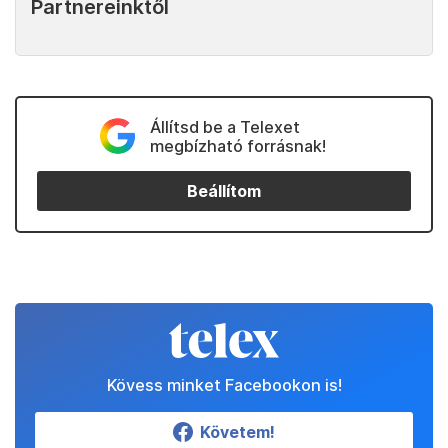
Partnereinktől
Állítsd be a Telexet
megbízható forrásnak!
Beállítom
Kövess minket Facebookon is!
Követem!