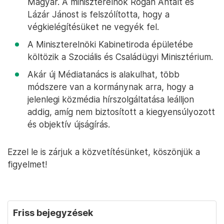
Magyar. A miniszterelnök Rogán Antalt és
Lázár Jánost is felszólította, hogy a
végkielégítésüket ne vegyék fel.
A Miniszterelnöki Kabinetiroda épületébe
költözik a Szociális és Családügyi Minisztérium.
Akár új Médiatanács is alakulhat, több
módszere van a kormánynak arra, hogy a
jelenlegi közmédia hírszolgáltatása leálljon
addig, amíg nem biztosított a kiegyensúlyozott
és objektív újságírás.
Ezzel le is zárjuk a közvetítésünket, köszönjük a
figyelmet!
Friss bejegyzések