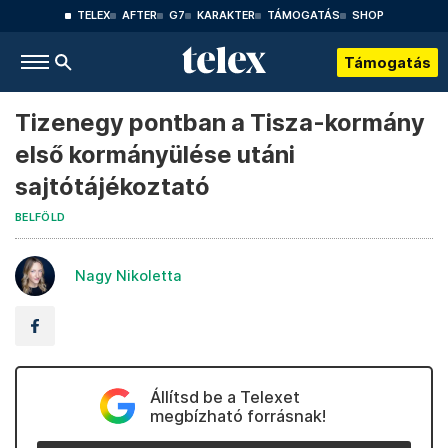
TELEX
AFTER
G7
KARAKTER
TÁMOGATÁS
SHOP
Támogatás
Tizenegy pontban a Tisza-kormány
első kormányülése utáni
sajtótájékoztató
BELFÖLD
Nagy Nikoletta
Állítsd be a Telexet
megbízható forrásnak!