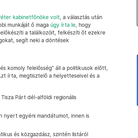
éter kabinetfőnöke volt
, a választás után
ábbi munkáját ő maga
úgy írta le
, hogy
őkészíti a találkozóit, felkészíti őt ezekre
agokat, segít neki a döntések
s komoly felelősség” áll a politikusok előtt,
zt írta, megtisztelő a helyetteseivel és a
isza Párt dél-alföldi regionális
 nyert egyéni mandátumot, innen is
ikus és közgazdász, szintén listáról