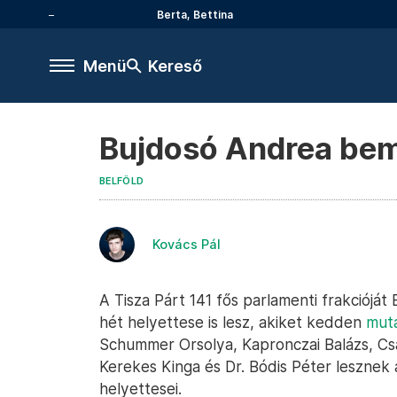
Berta, Bettina
Menü
Kereső
Bujdosó Andrea bemu
BELFÖLD
Kovács Pál
A Tisza Párt 141 fős parlamenti frakciójá
hét helyettese is lesz, akiket kedden
mut
Schummer Orsolya, Kapronczai Balázs, Csá
Kerekes Kinga és Dr. Bódis Péter lesznek
helyettesei.