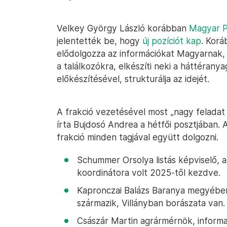
Velkey György László korábban
Magyar P
jelentették be, hogy
új pozíciót kap
. Kor
elődolgozza az információkat Magyarnak, el
a találkozókra, elkészíti neki a háttérany
előkészítésével, strukturálja az idejét.
A frakció vezetésével most „nagy feladat é
írta Bujdosó Andrea a hétfői posztjában. A
frakció minden tagjával együtt dolgozni.
Schummer Orsolya listás képviselő, a T
koordinátora volt 2025-től kezdve.
Kapronczai Balázs Baranya megyében
származik, Villányban borászata van.
Császár Martin agrármérnök, informat