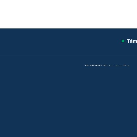
Tám
© 2026 Telex.hu Zrt.
Sütitájékoztató