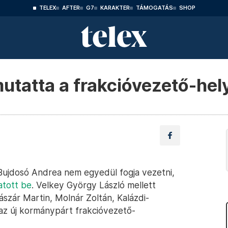
TELEX
AFTER
G7
KARAKTER
TÁMOGATÁS
SHOP
tatta a frakcióvezető-hely
t Bujdosó Andrea nem egyedül fogja vezetni,
atott be
. Velkey György László mellett
szár Martin, Molnár Zoltán, Kalázdi-
 az új kormánypárt frakcióvezető-