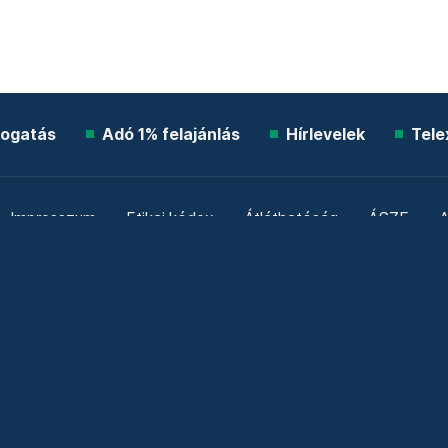
ogatás
Adó 1% felajánlás
Hírlevelek
Tele
Impresszum
Etikai kódex
Átláthatóság
ÁSZF
A
Süti beállítások
Szabályzatok
Kommentelési szabály