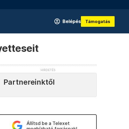
Belépés
Támogatás
etteseit
Partnereinktől
Állítsd be a Telexet
megbízható forrásnak!