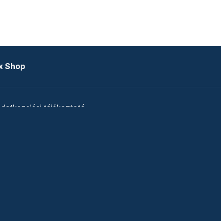
x Shop
datkezelési tájékoztató
zat
Telex Sales