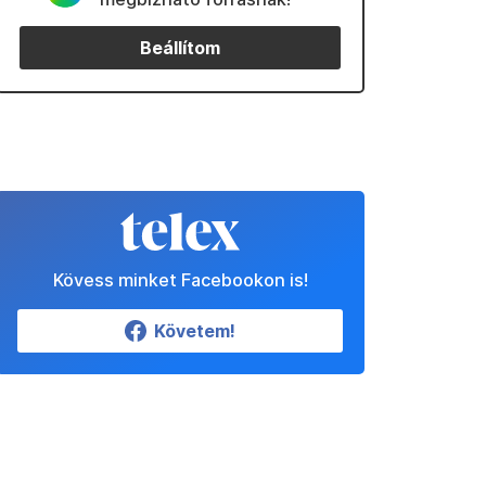
Beállítom
Kövess minket Facebookon is!
Követem!