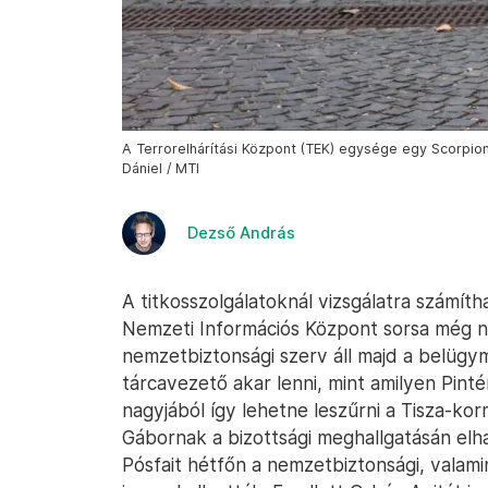
A Terrorelhárítási Központ (TEK) egysége egy Scorpion
Dániel / MTI
Dezső András
A titkosszolgálatoknál vizsgálatra számíth
Nemzeti Információs Központ sorsa még n
nemzetbiztonsági szerv áll majd a belügymi
tárcavezető akar lenni, mint amilyen Pint
nagyjából így lehetne leszűrni a Tisza-ko
Gábornak a bizottsági meghallgatásán elha
Pósfait hétfőn a nemzetbiztonsági, valam