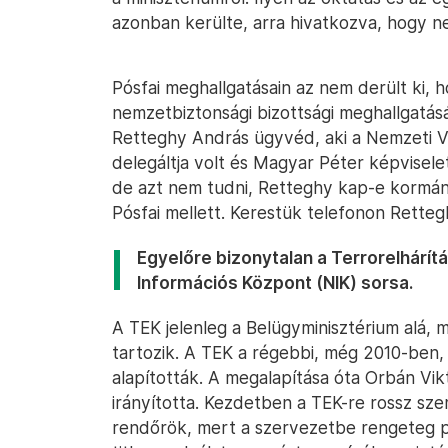
azonban kerülte, arra hivatkozva, hogy n
Pósfai meghallgatásain az nem derült ki, ho
nemzetbiztonsági bizottsági meghallgatásá
Retteghy András ügyvéd, aki a Nemzeti Vá
delegáltja volt és Magyar Péter képviselet
de azt nem tudni, Retteghy kap-e kormán
Pósfai mellett. Kerestük telefonon Retteg
Egyelőre bizonytalan a Terrorelhárít
Információs Központ (NIK) sorsa.
A TEK jelenleg a Belügyminisztérium alá, m
tartozik. A TEK a régebbi, még 2010-ben
alapították. A megalapítása óta Orbán Vik
irányította. Kezdetben a TEK-re rossz sz
rendőrök, mert a szervezetbe rengeteg p