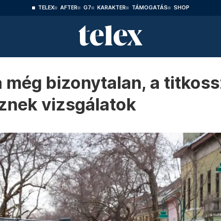
TELEX
AFTER
G7
KARAKTER
TÁMOGATÁS
SHOP
 még bizonytalan, a titkos
sznek vizsgálatok