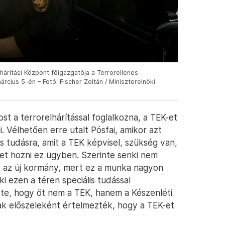
hárítási Központ főigazgatója a Terrorellenes
cius 5-én – Fotó: Fischer Zoltán / Miniszterelnöki
st a terrorelhárítással foglalkozna, a TEK-et
 Vélhetően erre utalt Pósfai, amikor azt
és tudásra, amit a TEK képvisel, szükség van,
t hozni ez ügyben. Szerinte senki nem
 az új kormány, mert ez a munka nagyon
i ezen a téren speciális tudással
te, hogy őt nem a TEK, hanem a Készenléti
ak előszeleként értelmezték, hogy a TEK-et