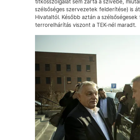
titkosszolgálat sem zárta a szívébe, miután
szélsőséges szervezetek felderítése) is 
Hivataltól. Később aztán a szélsőségesek 
terrorelhárítás viszont a TEK-nél maradt.