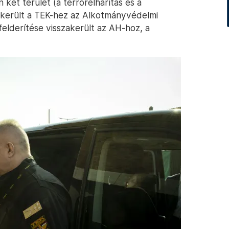
 két terület (a terrorelhárítás és a
átkerült a TEK-hez az Alkotmányvédelmi
felderítése visszakerült az AH-hoz, a