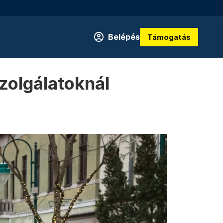
Belépés
Támogatás
szolgálatoknál