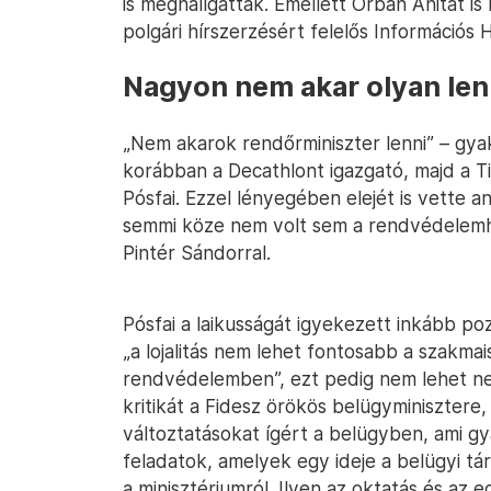
is meghallgatták. Emellett Orbán Anitát is
polgári hírszerzésért felelős Információs H
Nagyon nem akar olyan lenn
„Nem akarok rendőrminiszter lenni” – gyakor
korábban a Decathlont igazgató, majd a T
Pósfai. Ezzel lényegében elejét is vette a
semmi köze nem volt sem a rendvédelemhe
Pintér Sándorral.
Pósfai a laikusságát igyekezett inkább poz
„a lojalitás nem lehet fontosabb a szakma
rendvédelemben”, ezt pedig nem lehet ne
kritikát a Fidesz örökös belügyminisztere, 
változtatásokat ígért a belügyben, ami gya
feladatok, amelyek egy ideje a belügyi tá
a minisztériumról. Ilyen az oktatás és az