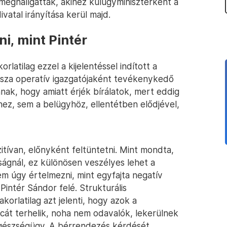
 meghallgatták, akihez külügyminiszterként a
ivatal irányítása kerül majd.
i, mint Pintér
latilag ezzel a kijelentéssel indított a
isza operatív igazgatójaként tevékenykedő
nnak, hogy amiatt érjék bírálatok, mert eddig
z, sem a belügyhöz, ellentétben elődjével,
itívan, előnyként feltüntetni. Mint mondta,
iságnál, ez különösen veszélyes lehet a
m úgy értelmezni, mint egyfajta negatív
Pintér Sándor felé. Strukturális
korlatilag azt jelenti, hogy azok a
rcát terhelik, noha nem odavalók, lekerülnek
 egészségügy. A bérrendezés kérdését