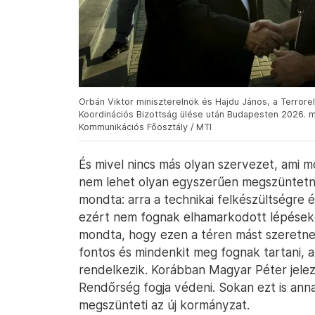
Orbán Viktor miniszterelnök és Hajdu János, a Terrorel
Koordinációs Bizottság ülése után Budapesten 2026. már
Kommunikációs Főosztály / MTI
És mivel nincs más olyan szervezet, ami mo
nem lehet olyan egyszerűen megszüntetni.
mondta: arra a technikai felkészültségre 
ezért nem fognak elhamarkodott lépéseke
mondta, hogy ezen a téren mást szeretne
fontos és mindenkit meg fognak tartani, ak
rendelkezik. Korábban Magyar Péter jelez
Rendőrség fogja védeni. Sokan ezt is ann
megszünteti az új kormányzat.