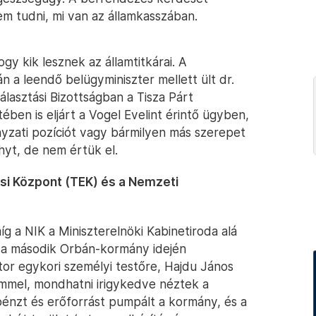
em tudni, mi van az államkasszában.
gy kik lesznek az államtitkárai. A
n a leendő belügyminiszter mellett ült dr.
lasztási Bizottságban a Tisza Párt
ében is eljárt a Vogel Evelint érintő ügyben,
yzati pozíciót vagy bármilyen más szerepet
hyt, de nem értük el.
ási Központ (TEK) és a Nemzeti
íg a NIK a Miniszterelnöki Kabinetiroda alá
, a második Orbán-kormány idején
tor egykori személyi testőre, Hajdu János
emmel, mondhatni irigykedve néztek a
énzt és erőforrást pumpált a kormány, és a