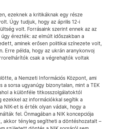
ben, ezeknek a kritikáknak egy része
lt. Úgy tudjuk, hogy az április 12-i
ltség volt. Forrásaink szerint ennek az az
 úgy érezték: az elmúlt időszakban a
ett, aminek erősen politikai színezete volt,
én. Erre példa, hogy az ukrán aranykonvoj
errorelhárítók csak a végrehajtók voltak
lötte, a Nemzeti Információs Központ, ami
és a sorsa ugyanúgy bizonytalan, mint a TEK
hol a különféle titkosszolgálatoktól
 ezekkel az információkkal segítik a
 NIK-et is érték olyan vádak, hogy a
álták fel. Önmagában a NIK koncepciója
k, akkor tényleg segítheti a döntéshozatalt –
em született döntés a NIK sorsáról sem.