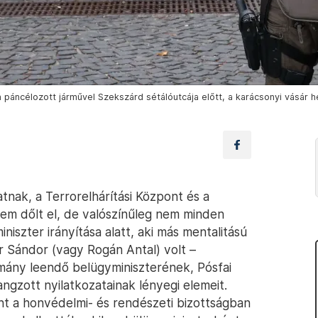
 páncélozott járművel Szekszárd sétálóutcája előtt, a karácsonyi vásár 
atnak, a Terrorelhárítási Központ és a
em dőlt el, de valószínűleg nem minden
niszter irányítása alatt, aki más mentalitású
ér Sándor (vagy Rogán Antal) volt –
rmány leendő belügyminiszterének, Pósfai
ngzott nyilatkozatainak lényegi elemeit.
int a honvédelmi- és rendészeti bizottságban