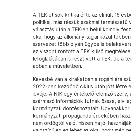
A TEK-et sok kritika érte az elmúlt 16 év
politikai, más részük szakmai természetű vo
választás után a TEK-en belül komoly feszü
oka, hogy az állomány tagjai közül többen
szervezet több olyan ügybe is belekevered
ez viszont rontott a TEK külső megítélés
lefoglalásában is részt vett a TEK, de a t
abban a műveletben.
Kevésbé van a kirakatban a rogáni éra szü
2022-ben kezdődő ciklus után jött létre 
jövője. A NIK egy értékelő-elemző szerv, a
származó információk futnak össze, elvileg
kormányzati döntéshozatalt. Ugyanakkor a
kormányzati propaganda érdekében haszn
nem ördögtől való, hiszen ha jól használjá
valószínűleg ez lehet az oka, hogy még n