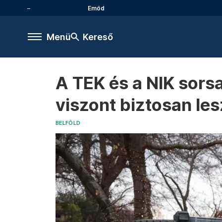
Emőd
Menü
Kereső
A TEK és a NIK sorsa
viszont biztosan le
BELFÖLD