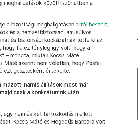
gi meghallgatások közötti szünetben a
ltje a bizottsági meghallgatásán
arról beszélt
,
élok és a nemzetbiztonság, ami súlyos
lmat és biztonsági kockázatnak tette ki az
 hogy ha ez tényleg így volt, hogy a
ák” – mondta, miután Kocsis Máté
s Máté szerint nem véletlen, hogy Pósfai
ő ezt gesztusként értékelte.
lmazott, hamis állítások most már
 majd csak a konkrétumok után
n, egy nem és két tartózkodás mellett
zését. Kocsis Máté és Hegedűs Barbara volt