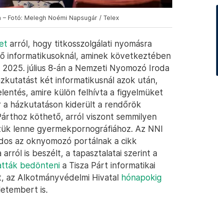
 – Fotó: Melegh Noémi Napsugár / Telex
et
arról, hogy titkosszolgálati nyomásra
tő informatikusoknál, aminek következtében
. 2025. július 8-án a Nemzeti Nyomozó Iroda
zkutatást két informatikusnál azok után,
entés, amire külön felhívta a figyelmüket
 a házkutatáson kiderült a rendőrök
Párthoz köthető, arról viszont semmilyen
özük lenne gyermekpornográfiához. Az NNI
dos az oknyomozó portálnak a cikk
arról is beszélt, a tapasztalatai szerint a
atták bedönteni
a Tisza Párt informatikai
írt, az Alkotmányvédelmi Hivatal
hónapokig
etembert is.