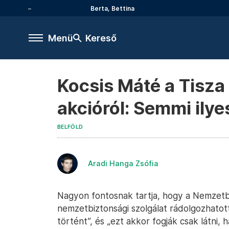
Berta, Bettina
Menü
Kereső
Kocsis Máté a Tisza P
akcióról: Semmi ily
BELFÖLD
Aradi Hanga Zsófia
Nagyon fontosnak tartja, hogy a Nemzetbiz
nemzetbiztonsági szolgálat rádolgozhatott
történt”, és „ezt akkor fogják csak látni, 