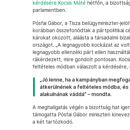
kérdésére Kocsis Máté
hétfőn, a bizottsá
parlamentben.
Pósfai Gábor, a Tisza belügyminiszter-jelö
korábban összefonódtak a pártpolitikai c
károkat okozott, aláásta a társadalmi biza
országot. „A legnagyobb kockázat az volt,
legnagyobb ellenzéki párt ellen használt
rákérdezett, mire gondolt pontosan. Kocsi
feltételes módban válaszolt a kérdésére, 
„Jó lenne, ha a kampányban megfoga
átkerülnének a feltételes módba, és
alakulnának váddá” – mondta.
A meghallgatás végén a bizottság hat ige
támogatta Pósfai Gábor miniszteri kineve
a két tartózkodó.