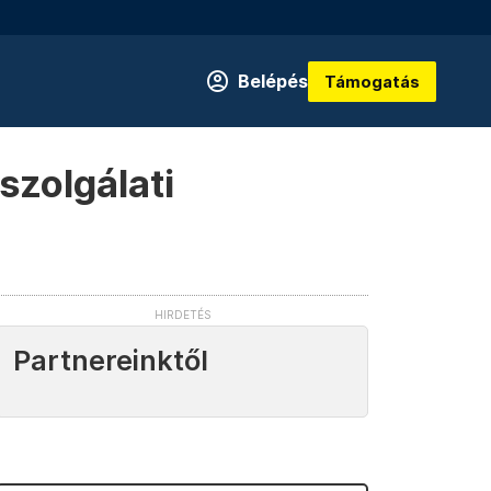
Belépés
Támogatás
sszolgálati
Partnereinktől