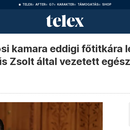
TELEX
AFTER
G7
KARAKTER
TÁMOGATÁS
SHOP
i kamara eddigi főtitkára le
s Zsolt által vezetett egés