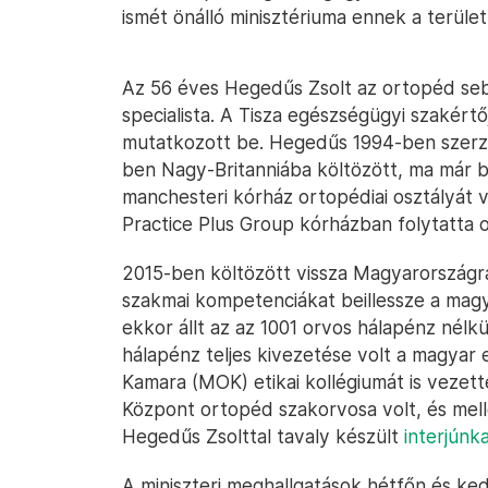
ismét önálló minisztériuma ennek a terüle
Az 56 éves Hegedűs Zsolt az ortopéd seb
specialista. A Tisza egészségügyi szakértőj
mutatkozott be. Hegedűs 1994-ben szerze
ben Nagy-Britanniába költözött, ma már br
manchesteri kórház ortopédiai osztályát v
Practice Plus Group kórházban folytatta or
2015-ben költözött vissza Magyarországra,
szakmai kompetenciákat beillessze a ma
ekkor állt az az 1001 orvos hálapénz nélk
hálapénz teljes kivezetése volt a magyar
Kamara (MOK) etikai kollégiumát is vezet
Központ ortopéd szakorvosa volt, és melle
Hegedűs Zsolttal tavaly készült
interjúnka
A miniszteri meghallgatások hétfőn és ke