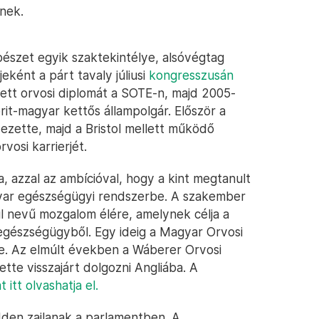
tnek.
észet egyik szaktekintélye, alsóvégtag
eként a párt tavaly júliusi
kongresszusán
tt orvosi diplomát a SOTE-n, majd 2005-
it-magyar kettős állampolgár. Először a
ezette, majd a Bristol mellett működő
vosi karrierjét.
 azzal az ambícióval, hogy a kint megtanult
gyar egészségügyi rendszerbe. A szakember
ül nevű mozgalom élére, amelynek célja a
 egészségügyből. Egy ideig a Magyar Orvosi
te. Az elmúlt években a Wáberer Orvosi
tte visszajárt dolgozni Angliába. A
t itt olvashatja el.
dden zajlanak a parlamentben. A