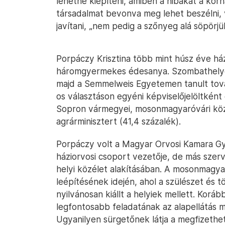
lehetne kiépíteni, amiben a hibákat a kórh
társadalmat bevonva meg lehet beszélni, vi
javítani, „nem pedig a szőnyeg alá söpörj
Porpáczy Krisztina több mint húsz éve h
háromgyermekes édesanya. Szombathelyen
majd a Semmelweis Egyetemen tanult tová
os választáson egyéni képviselőjelöltként
Sopron vármegyei, mosonmagyaróvári kö
agrárminisztert (41,4 százalék).
Porpáczy volt a Magyar Orvosi Kamara G
háziorvosi csoport vezetője, de más szerve
helyi közélet alakításában. A mosonmagya
leépítésének idején, ahol a szülészet és tö
nyilvánosan kiállt a helyiek mellett. Korá
legfontosabb feladatának az alapellátás m
Ugyanilyen sürgetőnek látja a megfizethe