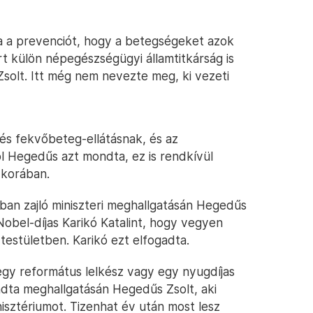
ja a prevenciót, hogy a betegségeket azok
rt külön népegészségügyi államtitkárság is
solt. Itt még nem nevezte meg, ki vezeti
- és fekvőbeteg-ellátásnak, és az
ról Hegedűs azt mondta, ez is rendkívül
 korában.
ban zajló miniszteri meghallgatásán Hegedűs
 Nobel-díjas Karikó Katalint, hogy vegyen
 testületben. Karikó ezt elfogadta.
egy református lelkész vagy egy nyugdíjas
ndta meghallgatásán Hegedűs Zsolt, aki
isztériumot. Tizenhat év után most lesz