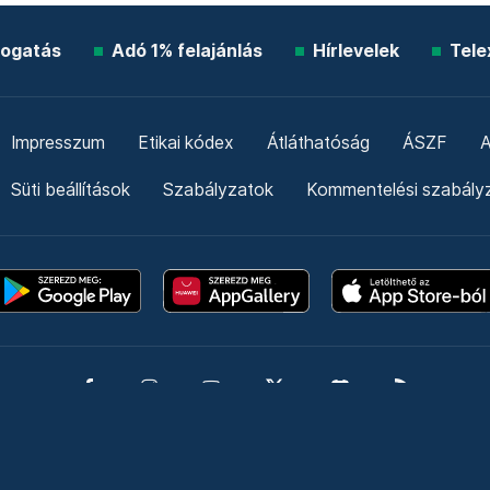
ogatás
Adó 1% felajánlás
Hírlevelek
Tele
Impresszum
Etikai kódex
Átláthatóság
ÁSZF
A
Süti beállítások
Szabályzatok
Kommentelési szabály