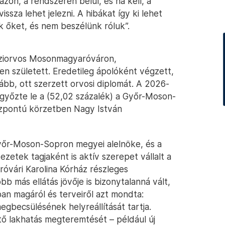
ázon, a rendszeren belül, és ha kell, a
ssza lehet jelezni. A hibákat így ki lehet
ük őket, és nem beszélünk róluk”.
áziorvos Mosonmagyaróváron,
 született. Eredetileg ápolóként végzett,
bb, ott szerzett orvosi diplomát. A 2026-
 győzte le a (52,02 százalék) a Győr-Moson-
zpontú körzetben Nagy István
yőr-Moson-Sopron megyei alelnöke, és a
zetek tagjaként is aktív szerepet vállalt a
róvári Karolina Kórház részleges
bb más ellátás jövője is bizonytalanná vált,
bban magáról és terveiről azt mondta:
egbecsülésének helyreállítását tartja.
tő lakhatás megteremtését – például új