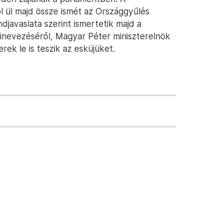
 ül majd össze ismét az Országgyűlés
ndjavaslata szerint ismertetik majd a
 kinevezéséről, Magyar Péter miniszterelnök
erek le is teszik az esküjüket.