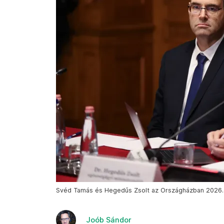
Svéd Tamás és Hegedűs Zsolt az Országházban 2026. m
Joób Sándor