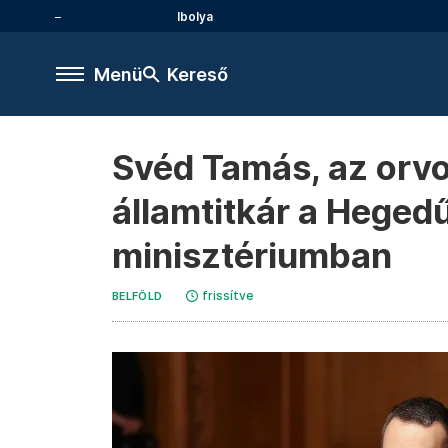
Ibolya
Menü
Kereső
Svéd Tamás, az orvos
államtitkár a Hegedű
minisztériumban
frissítve
BELFÖLD