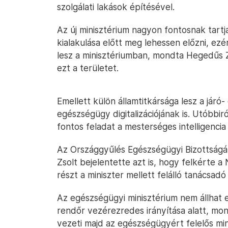
szolgálati lakások építésével.
Az új minisztérium nagyon fontosnak tart
kialakulása előtt meg lehessen előzni, ezé
lesz a minisztériumban, mondta Hegedűs Z
ezt a területet.
Emellett külön államtitkársága lesz a járó
egészségügy digitalizációjának is. Utóbbi
fontos feladat a mesterséges intelligencia
Az Országgyűlés Egészségügyi Bizottságá
Zsolt bejelentette azt is, hogy felkérte a
részt a miniszter mellett felálló tanácsadó
Az egészségügyi minisztérium nem állhat 
rendőr vezérezredes irányítása alatt, mo
vezeti majd az egészségügyért felelős min