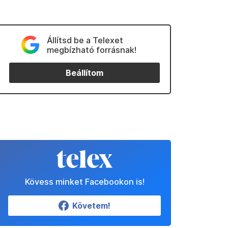
Állítsd be a Telexet
megbízható forrásnak!
Beállítom
Kövess minket Facebookon is!
Követem!