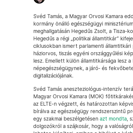
Svéd Tamás, a Magyar Orvosi Kamara eddigi 
kormány önálló egészségügyi minisztériumá
meghallgatásán Hegedűs Zsolt, a Tisza-kor
Hegedűs a régi „politikai államtitkár” kife
ciklusokban ismert parlamenti államtitkári 
háziorvos, tiszás egyéni országgyűlési képv
lesz. Emellett külön államtitkársága lesz
népegészségügynek, a járó- és fekvőbete
digitalizációjának.
Svéd Tamás aneszteziológus-intenzív terá
Magyar Orvosi Kamara (MOK) főtitkáraké
az ELTE-n végzett, és határozottan képvi
bírálva az egészségügy rendszerszintű p
egy szakmai beszélgetésen
azt mondta
, 
dolgozókról a szájkosár, hogy a valóságró