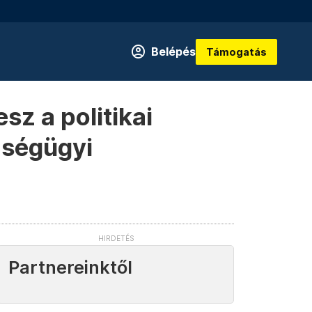
Belépés
Támogatás
sz a politikai
zségügyi
Partnereinktől