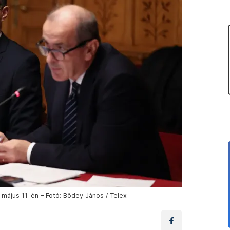
ájus 11-én – Fotó: Bődey János / Telex