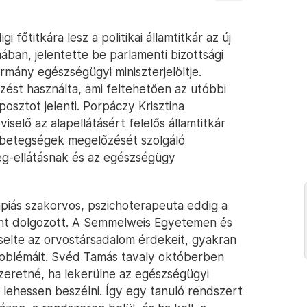
főtitkára lesz a politikai államtitkár az új
ban, jelentette be parlamenti bizottsági
mány egészségügyi miniszterjelöltje.
jezést használta, ami feltehetően az utóbbi
posztot jelenti. Porpáczy Krisztina
iselő az alapellátásért felelős államtitkár
 a betegségek megelőzését szolgáló
g-ellátásnak és az egészségügy
piás szakorvos, pszichoterapeuta eddig a
nt dolgozott. A Semmelweis Egyetemen és
selte az orvostársadalom érdekeit, gyakran
roblémáit. Svéd Tamás tavaly októberben
szeretné, ha lekerülne az egészségügyi
l lehessen beszélni. Így egy tanuló rendszert