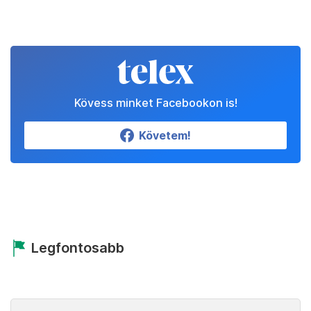
Kövess minket Facebookon is!
Követem!
Legfontosabb