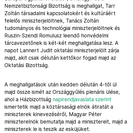
Nemzetbiztonsági Bizottság is meghallgat, Tarr
Zoltán társadalmi kapcsolatokért és kultúráért
felelős miniszterjelöltnek, Tanács Zoltán
tudományos és technológiai miniszterjelöltnek és
Ruszin-Szendi Romulusz leendő honvédelmi
tárcavezetőnek is két-két meghallgatása lesz. A
napot Lannert Judit oktatási miniszterjelölt zárja
majd, akit csak délután kettőkor fogad majd az
Oktatási Bizottság.
A meghallgatások után kedden délután 4-től ül
majd össze ismét az Országgyűlés plenáris ülése,
ahol a Házbizottság
napirendjavaslata szerint
ismertetik majd a köztársasági elnök átiratát a
miniszterek kinevezéséről, Magyar Péter
miniszterelnök bemutatja majd a minisztereit, majd a
miniszterek le is teszik az esküjüket.