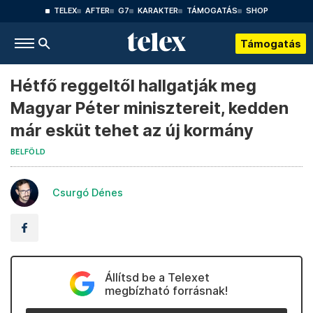
TELEX
AFTER
G7
KARAKTER
TÁMOGATÁS
SHOP
Támogatás
Hétfő reggeltől hallgatják meg
Magyar Péter minisztereit, kedden
már esküt tehet az új kormány
BELFÖLD
Csurgó Dénes
Állítsd be a Telexet
megbízható forrásnak!