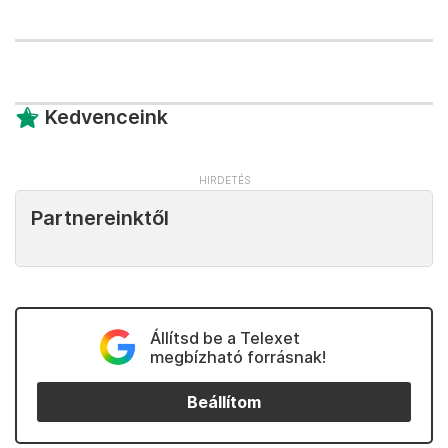
Kedvenceink
Partnereinktől
Állítsd be a Telexet
megbízható forrásnak!
Beállítom