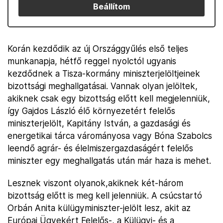
Beállítom
Korán kezdődik az új Országgyűlés első teljes
munkanapja, hétfő reggel nyolctól ugyanis
kezdődnek a Tisza-kormány miniszterjelöltjeinek
bizottsági meghallgatásai. Vannak olyan jelöltek,
akiknek csak egy bizottság előtt kell megjelenniük,
így Gajdos László élő környezetért felelős
miniszterjelölt, Kapitány István, a gazdasági és
energetikai tárca várományosa vagy Bóna Szabolcs
leendő agrár- és élelmiszergazdaságért felelős
miniszter egy meghallgatás után már haza is mehet.
Lesznek viszont olyanok,akiknek két-három
bizottság előtt is meg kell jelenniük. A csúcstartó
Orbán Anita külügyminiszter-jelölt lesz, akit az
Európai Ügyekért Felelős-, a Külügyi- és a