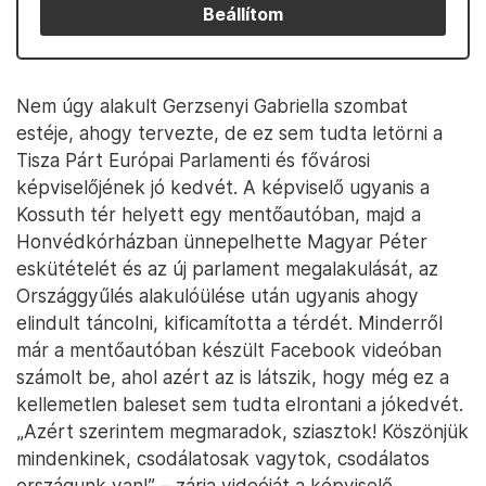
Beállítom
Nem úgy alakult Gerzsenyi Gabriella szombat
estéje, ahogy tervezte, de ez sem tudta letörni a
Tisza Párt Európai Parlamenti és fővárosi
képviselőjének jó kedvét. A képviselő ugyanis a
Kossuth tér helyett egy mentőautóban, majd a
Honvédkórházban ünnepelhette Magyar Péter
eskütételét és az új parlament megalakulását, az
Országgyűlés alakulóülése után ugyanis ahogy
elindult táncolni, kificamította a térdét. Minderről
már a mentőautóban készült Facebook videóban
számolt be, ahol azért az is látszik, hogy még ez a
kellemetlen baleset sem tudta elrontani a jókedvét.
„Azért szerintem megmaradok, sziasztok! Köszönjük
mindenkinek, csodálatosak vagytok, csodálatos
országunk van!” – zárja videóját a képviselő.