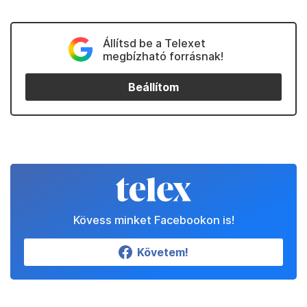
Állítsd be a Telexet
megbízható forrásnak!
Beállítom
Kövess minket Facebookon is!
Követem!