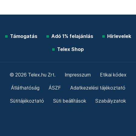
Támogatás
Adó 1% felajánlás
Hírlevelek
Telex Shop
© 2026 Telex.hu Zrt.
Impresszum
Etikai kódex
Átláthatóság
ÁSZF
Adatkezelési tájékoztató
Sütitájékoztató
Süti beállítások
Szabályzatok
Kommentelési szabályzat
Telex Sales