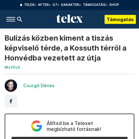
TELEX
AFTER
G7
KARAKTER
TÁMOGATÁS
SHOP
Támogatás
Bulizás közben kiment a tiszás
képviselő térde, a Kossuth térről a
Honvédba vezetett az útja
BELFÖLD
Csurgó Dénes
Állítsd be a Telexet
megbízható forrásnak!