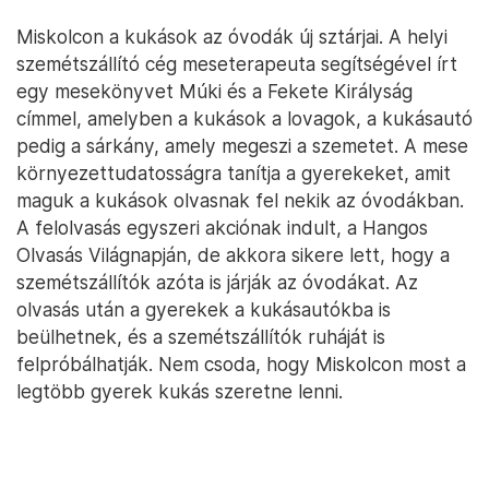
Miskolcon a kukások az óvodák új sztárjai. A helyi
szemétszállító cég meseterapeuta segítségével írt
egy mesekönyvet Múki és a Fekete Királyság
címmel, amelyben a kukások a lovagok, a kukásautó
pedig a sárkány, amely megeszi a szemetet. A mese
környezettudatosságra tanítja a gyerekeket, amit
maguk a kukások olvasnak fel nekik az óvodákban.
A felolvasás egyszeri akciónak indult, a Hangos
Olvasás Világnapján, de akkora sikere lett, hogy a
szemétszállítók azóta is járják az óvodákat. Az
olvasás után a gyerekek a kukásautókba is
beülhetnek, és a szemétszállítók ruháját is
felpróbálhatják. Nem csoda, hogy Miskolcon most a
legtöbb gyerek kukás szeretne lenni.