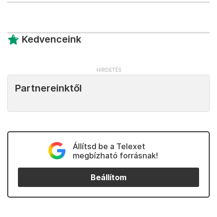
Kedvenceink
Partnereinktől
Állítsd be a Telexet
megbízható forrásnak!
Beállítom