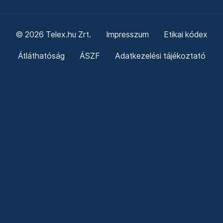
© 2026 Telex.hu Zrt.
Impresszum
Etikai kódex
Átláthatóság
ÁSZF
Adatkezelési tájékoztató
Sütitájékoztató
Süti beállítások
Szabályzatok
Kommentelési szabályzat
Telex Sales