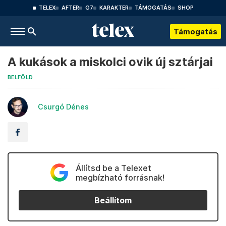
TELEX
AFTER
G7
KARAKTER
TÁMOGATÁS
SHOP
Támogatás
A kukások a miskolci ovik új sztárjai
BELFÖLD
Csurgó Dénes
Állítsd be a Telexet
megbízható forrásnak!
Beállítom