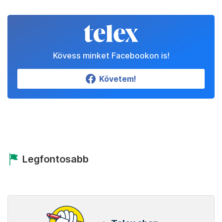
Kövess minket Facebookon is!
Követem!
Legfontosabb