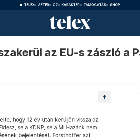
TELEX
AFTER
G7
KARAKTER
TÁMOGATÁS
SHOP
sszakerül az EU-s zászló a 
lte, hogy 12 év után kerüljön vissza az
 Fidesz, se a KDNP, se a Mi Hazánk nem
ésének bejelentését. Forsthoffer azt