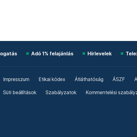
ogatás
Adó 1% felajánlás
Hírlevelek
Tele
Impresszum
Etikai kódex
Átláthatóság
ÁSZF
A
Süti beállítások
Szabályzatok
Kommentelési szabály