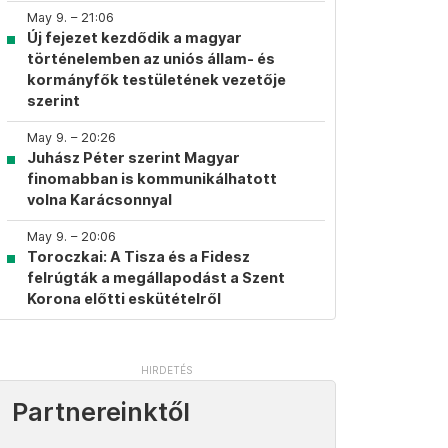
May 9. – 21:06
Új fejezet kezdődik a magyar
történelemben az uniós állam- és
kormányfők testületének vezetője
szerint
May 9. – 20:26
Juhász Péter szerint Magyar
finomabban is kommunikálhatott
volna Karácsonnyal
May 9. – 20:06
Toroczkai: A Tisza és a Fidesz
felrúgták a megállapodást a Szent
Korona előtti eskütételről
Partnereinktől