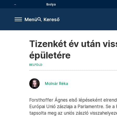
Ibolya
Menü
Kereső
Tizenkét év után vi
épületére
BELFÖLD
Molnár Réka
Forsthoffer Ágnes első lépéseként elrende
Európai Unió zászlaja a Parlamentre. Se a
tapsolta meg az uniós zászló visszahelyez