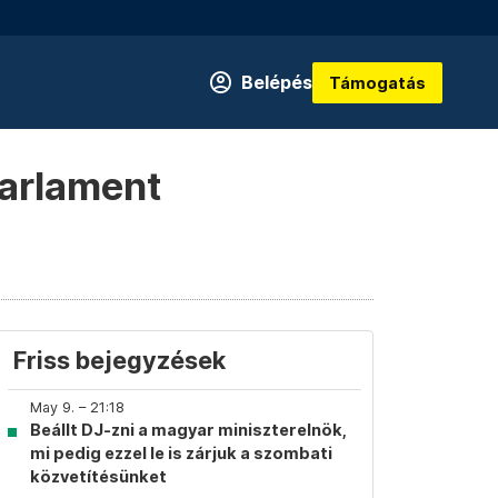
Belépés
Támogatás
Parlament
Friss bejegyzések
May 9. – 21:18
Beállt DJ-zni a magyar miniszterelnök,
mi pedig ezzel le is zárjuk a szombati
közvetítésünket