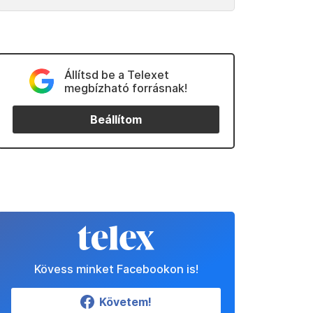
Állítsd be a Telexet
megbízható forrásnak!
Beállítom
Kövess minket Facebookon is!
Követem!