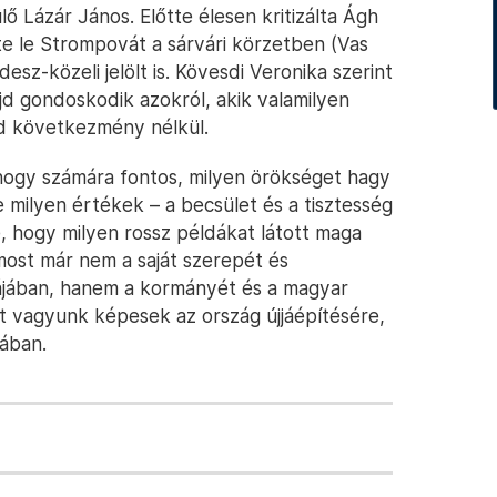
 Lázár János. Előtte élesen kritizálta Ágh
zte le Strompovát a sárvári körzetben (Vas
esz-közeli jelölt is. Kövesdi Veronika szerint
ajd gondoskodik azokról, akik valamilyen
d következmény nélkül.
hogy számára fontos, milyen örökséget hagy
e milyen értékek – a becsület és a tisztesség
te, hogy milyen rossz példákat látott maga
most már nem a saját szerepét és
kájában, hanem a kormányét és a magyar
tt vagyunk képesek az ország újjáépítésére,
ában.