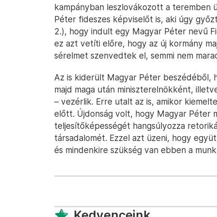
kampányban leszlovákozott a teremben ülő
Péter fideszes képviselőt is, aki úgy győ
2.), hogy indult egy Magyar Péter nevű Fid
ez azt vetíti előre, hogy az új kormány m
sérelmet szenvedtek el, semmi nem mara
Az is kiderült Magyar Péter beszédéből, 
majd maga után miniszterelnökként, illetv
– vezérlik. Erre utalt az is, amikor kiemel
előtt. Újdonság volt, hogy Magyar Péter 
teljesítőképességét hangsúlyozza retori
társadalomét. Ezzel azt üzeni, hogy együ
és mindenkire szükség van ebben a munk
Kedvenceink