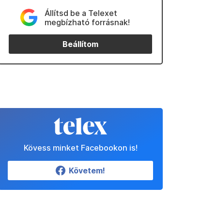
Állítsd be a Telexet
megbízható forrásnak!
Beállítom
Kövess minket Facebookon is!
Követem!