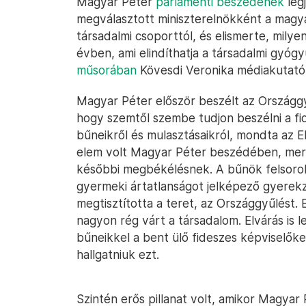
Magyar Péter
parlamenti beszédének
leg
megválasztott miniszterelnökként a magy
társadalmi csoporttól, és elismerte, mily
évben, ami elindíthatja a társadalmi gyóg
műsorában
Kövesdi Veronika médiakutató
Magyar Péter először beszélt az Országg
hogy szemtől szembe tudjon beszélni a fid
bűneikről és mulasztásaikról, mondta az 
elem volt Magyar Péter beszédében, mert 
későbbi megbékélésnek. A bűnök felsorolá
gyermeki ártatlanságot jelképező gyerek
megtisztította a teret, az Országgyűlést.
nagyon rég várt a társadalom. Elvárás is
bűneikkel a bent ülő fideszes képviselőke
hallgatniuk ezt.
Szintén erős pillanat volt, amikor Magyar