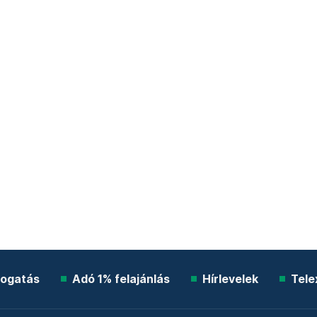
ogatás
Adó 1% felajánlás
Hírlevelek
Tele