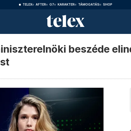
TELEX
AFTER
G7
KARAKTER
TÁMOGATÁS
SHOP
niszterelnöki beszéde elind
st