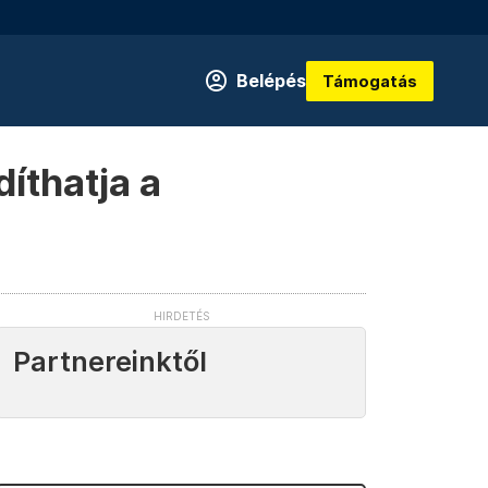
Belépés
Támogatás
íthatja a
Partnereinktől