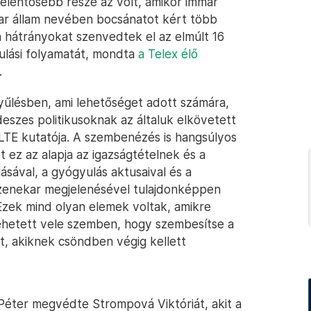
jelentősebb része az volt, amikor immár
ar állam nevében bocsánatot kért több
en hátrányokat szenvedtek el az elmúlt 16
yulási folyamatát, mondta
a Telex élő
.
yűlésben, ami lehetőséget adott számára,
eszes politikusoknak az általuk elkövetett
ELTE kutatója. A szembenézés is hangsúlyos
ez az alapja az igazságtételnek és a
sával, a gyógyulás aktusaival és a
zenekar megjelenésével tulajdonképpen
 Ezek mind olyan elemek voltak, amikre
 lehetett vele szemben, hogy szembesítse a
t, akiknek csöndben végig kellett
 Péter megvédte Strompová Viktóriát, akit a