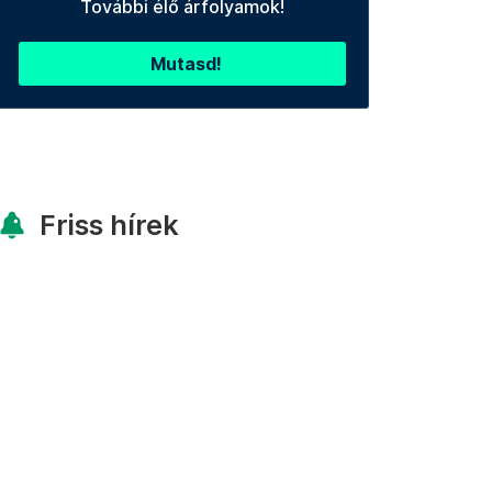
További élő árfolyamok!
Mutasd!
Friss hírek