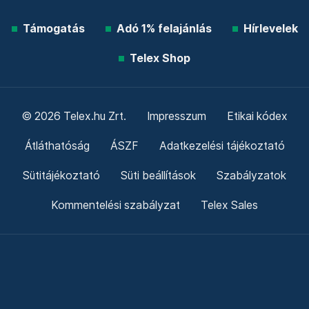
Támogatás
Adó 1% felajánlás
Hírlevelek
Telex Shop
© 2026 Telex.hu Zrt.
Impresszum
Etikai kódex
Átláthatóság
ÁSZF
Adatkezelési tájékoztató
Sütitájékoztató
Süti beállítások
Szabályzatok
Kommentelési szabályzat
Telex Sales