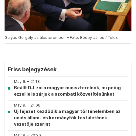
Gulyás Gergely az ülésteremben – Fotó: Bődey János / Telex
Friss bejegyzések
May 9. – 21:18
Beállt DJ-zni a magyar miniszterelnök, mi pedig
ezzel le is zárjuk a szombati közvetítésünket
May 9. – 21:06
Új fejezet kezdődik a magyar történelemben az
uniós állam- és kormányfők testületének
vezetője szerint
May 9. – 20:26