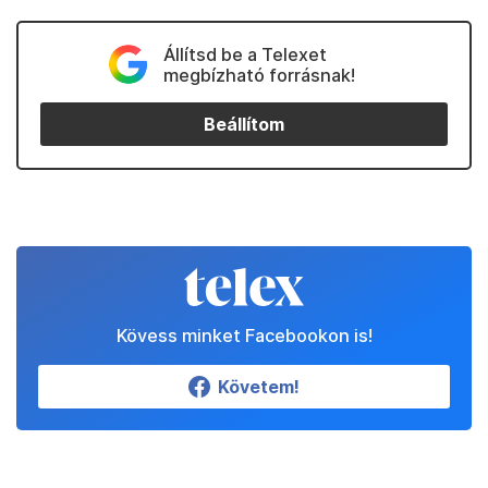
Állítsd be a Telexet
megbízható forrásnak!
Beállítom
Kövess minket Facebookon is!
Követem!