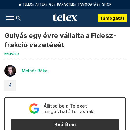
TELEX
AFTER
G7
KARAKTER
TÁMOGATÁS
SHOP
Támogatás
Gulyás egy évre vállalta a Fidesz-
frakció vezetését
BELFÖLD
Molnár Réka
Állítsd be a Telexet
megbízható forrásnak!
Beállítom