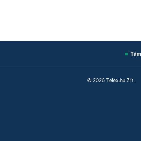
Tám
© 2026 Telex.hu Zrt.
Sütitájékoztató