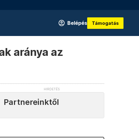
Belépés
Támogatás
ak aránya az
Partnereinktől