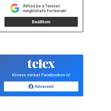
Állítsd be a Telexet
megbízható forrásnak!
Beállítom
Kövess minket Facebookon is!
Követem!