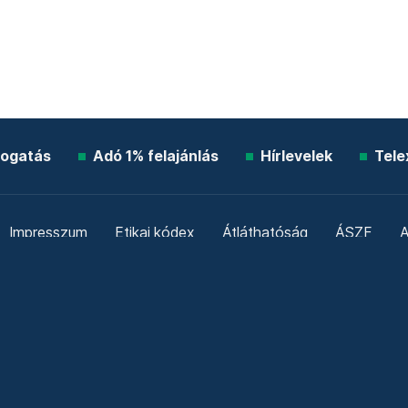
ogatás
Adó 1% felajánlás
Hírlevelek
Tele
Impresszum
Etikai kódex
Átláthatóság
ÁSZF
A
Süti beállítások
Szabályzatok
Kommentelési szabály