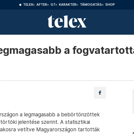
TELEX
AFTER
G7
KARAKTER
TÁMOGATÁS
SHOP
egmagasabb a fogvatartott
országon a legmagasabb a bebörtönzöttek
örtöki jelentése szerint. A statisztikai
 lakosra vetítve Magyarországon tartották