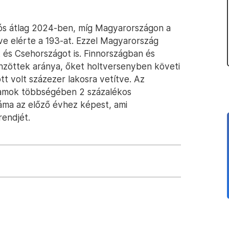
uniós átlag 2024-ben, míg Magyarországon a
ve elérte a 193-at. Ezzel Magyarország
 és Csehországot is. Finnországban és
nzöttek aránya, őket holtversenyben követi
t volt százezer lakosra vetítve. Az
llamok többségében 2 százalékos
áma az előző évhez képest, ami
rendjét.