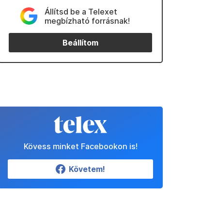
Állítsd be a Telexet
megbízható forrásnak!
Beállítom
Kövess minket Facebookon is!
Követem!