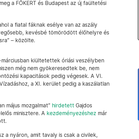
a meg a FŐKERT és Budapest az új faültetési
hol a fiatal fáknak esélye van az aszály
evegősebb, kevésbé tömörödött élőhelyre és
ra” – közölte.
-márciusban kiültetettek óriási veszélyben
, hiszen még nem gyökeresedtek be, nem
z öntözési kapacitások pedig végesek. A VI.
Vízadáshoz, a XI. kerület pedig a kaszálatlan
tlan május mozgalmat”
hirdetett
Gajdos
lelős minisztere. A
kezdeményezéshez
már
tt.
z a nyáron, amit tavaly is csak a civilek,