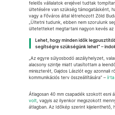
felelős vállalatok erejével tudtak tompítan
ültetésére van szükség támogatásként, h
vagy a Főváros által létrehozott Zöld Bu
„Ültetni tudunk, ebben nem szorulunk segí
ültetetteket megtartani nagyon kevés az 
Lehet, hogy minden idők legpusztító
segítségre szükségünk lehet” – indok
„Az egyre súlyosbodó aszályhelyzet, valami
alacsony szintje miatt utasítottam a leen
miniszterét, Gajdos Lászlót egy azonnali r
kommunikációs terv összeállítására” –
írt
Átlagosan 40 mm csapadék szokott esni áp
volt
, vagyis az ilyenkor megszokott menny
átlagban. Az Időkép szerint kijelenthető,