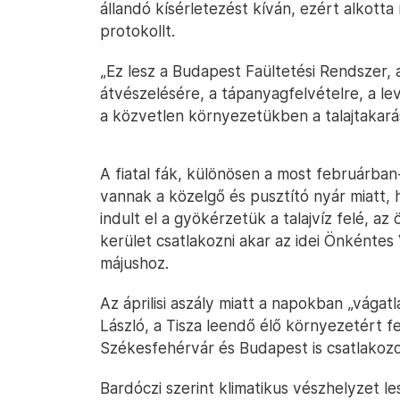
állandó kísérletezést kíván, ezért alkott
protokollt.
„Ez lesz a Budapest Faültetési Rendszer, a
átvészelésére, a tápanyagfelvételre, a l
a közvetlen környezetükben a talajtakarás
A fiatal fák, különösen a most februárban
vannak a közelgő és pusztító nyár miatt
indult el a gyökérzetük a talajvíz felé, a
kerület csatlakozni akar az idei Önkéntes 
májushoz.
Az áprilisi aszály miatt a napokban „vága
László, a Tisza leendő élő környezetért fe
Székesfehérvár és Budapest is csatlakozo
Bardóczi szerint klimatikus vészhelyzet les