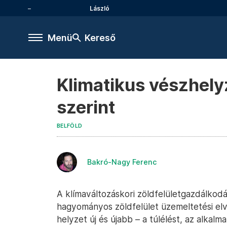
László
Menü
Kereső
Klimatikus vészhely
szerint
BELFÖLD
Bakró-Nagy Ferenc
A klímaváltozáskori zöldfelületgazdálkodás 
hagyományos zöldfelület üzemeltetési el
helyzet új és újabb – a túlélést, az alkalm