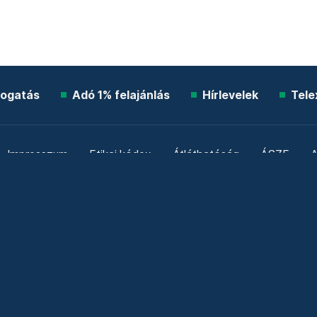
ogatás
Adó 1% felajánlás
Hírlevelek
Tele
Impresszum
Etikai kódex
Átláthatóság
ÁSZF
A
Süti beállítások
Szabályzatok
Kommentelési szabály