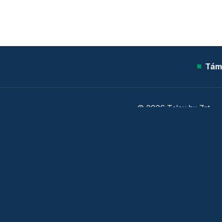
Tám
© 2026 Telex.hu Zrt.
Sütitájékoztató