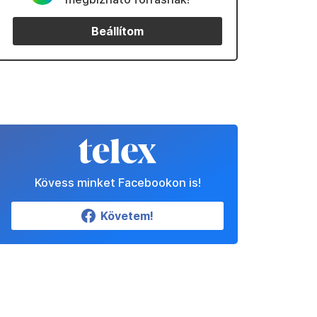
Beállítom
Kövess minket Facebookon is!
Követem!