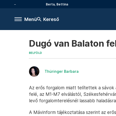
Berta, Bettina
Menü
Kereső
Dugó van Balaton fe
BELFÖLD
Thüringer Barbara
Az erős forgalom miatt telítettek a sávok
felé, az M1-M7 elválástól, Székesfehérvá
levő forgalomterelésnél lassabb haladásra 
A Mávinform tájékoztatása szerint az erő