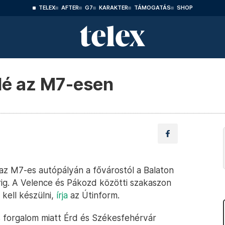
TELEX
AFTER
G7
KARAKTER
TÁMOGATÁS
SHOP
lé az M7-esen
 az M7-es autópályán a fővárostól a Balaton
rig. A Velence és Pákozd közötti szakaszon
kell készülni,
írja
az Útinform.
s forgalom miatt Érd és Székesfehérvár