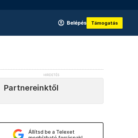
Belépés
Támogatás
Partnereinktől
Állítsd be a Telexet
megbízható forrásnak!