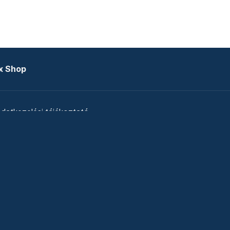
x Shop
datkezelési tájékoztató
zat
Telex Sales