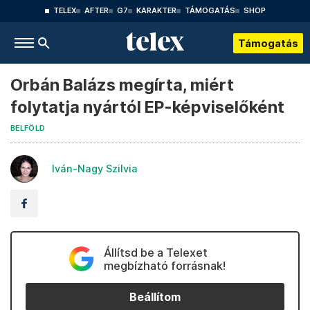
TELEX
AFTER
G7
KARAKTER
TÁMOGATÁS
SHOP
Támogatás
Orbán Balázs megírta, miért
folytatja nyártól EP-képviselőként
BELFÖLD
Iván-Nagy Szilvia
Állítsd be a Telexet
megbízható forrásnak!
Beállítom