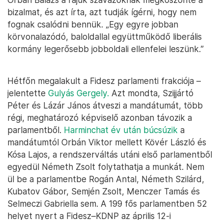
bizalmat, és azt írta, azt tudják ígérni, hogy nem
fognak csalódni bennük. „Egy egyre jobban
körvonalazódó, baloldallal együttműködő liberális
kormány legerősebb jobboldali ellenfelei leszünk.”
Hétfőn megalakult a Fidesz parlamenti frakciója –
jelentette
Gulyás Gergely.
Azt mondta, Szijjártó
Péter és Lázár János átveszi a mandátumát, több
régi, meghatározó képviselő azonban távozik a
parlamentből.
Harminchat év után búcsúzik
a
mandátumtól Orbán Viktor mellett Kövér László és
Kósa Lajos, a rendszerváltás utáni első parlamentből
egyedül Németh Zsolt folytathatja a munkát. Nem
ül be a parlamentbe Rogán Antal, Németh Szilárd,
Kubatov Gábor, Semjén Zsolt, Menczer Tamás és
Selmeczi Gabriella sem. A 199 fős parlamentben 52
helyet nyert a Fidesz–KDNP az április 12-i