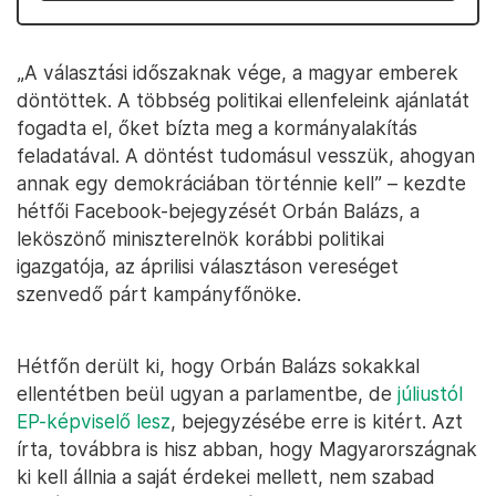
„A választási időszaknak vége, a magyar emberek
döntöttek. A többség politikai ellenfeleink ajánlatát
fogadta el, őket bízta meg a kormányalakítás
feladatával. A döntést tudomásul vesszük, ahogyan
annak egy demokráciában történnie kell” – kezdte
hétfői Facebook-bejegyzését Orbán Balázs, a
leköszönő miniszterelnök korábbi politikai
igazgatója, az áprilisi választáson vereséget
szenvedő párt kampányfőnöke.
Hétfőn derült ki, hogy Orbán Balázs sokakkal
ellentétben beül ugyan a parlamentbe, de
júliustól
EP-képviselő lesz
, bejegyzésébe erre is kitért. Azt
írta, továbbra is hisz abban, hogy Magyarországnak
ki kell állnia a saját érdekei mellett, nem szabad