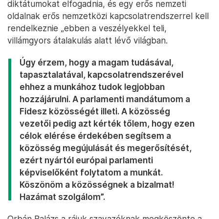
diktátumokat elfogadnia, és egy erős nemzeti
oldalnak erős nemzetközi kapcsolatrendszerrel kell
rendelkeznie „ebben a veszélyekkel teli,
villámgyors átalakulás alatt lévő világban.
Úgy érzem, hogy a magam tudásával,
tapasztalatával, kapcsolatrendszerével
ehhez a munkához tudok legjobban
hozzájárulni. A parlamenti mandátumom a
Fidesz közösségét illeti. A közösség
vezetői pedig azt kérték tőlem, hogy ezen
célok elérése érdekében segítsem a
közösség megújulását és megerősítését,
ezért nyártól európai parlamenti
képviselőként folytatom a munkát.
Köszönöm a közösségnek a bizalmat!
Hazámat szolgálom”.
Orbán Balázs a rájuk szavazóknak megköszönte a