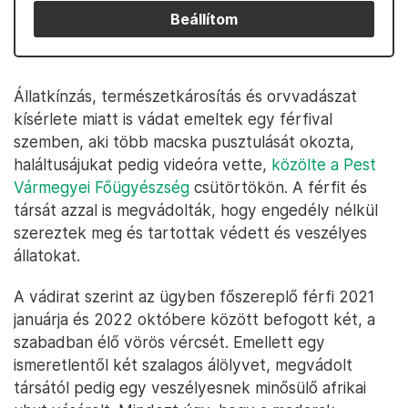
Beállítom
Állatkínzás, természetkárosítás és orvvadászat
kísérlete miatt is vádat emeltek egy férfival
szemben, aki több macska pusztulását okozta,
haláltusájukat pedig videóra vette,
közölte a Pest
Vármegyei Főügyészség
csütörtökön. A férfit és
társát azzal is megvádolták, hogy engedély nélkül
szereztek meg és tartottak védett és veszélyes
állatokat.
A vádirat szerint az ügyben főszereplő férfi 2021
januárja és 2022 októbere között befogott két, a
szabadban élő vörös vércsét. Emellett egy
ismeretlentől két szalagos álölyvet, megvádolt
társától pedig egy veszélyesnek minősülő afrikai