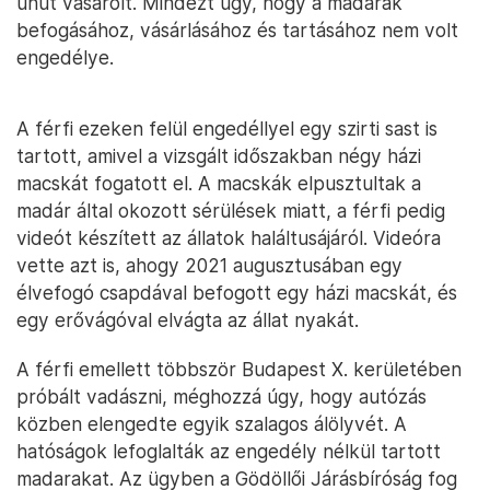
uhut vásárolt. Mindezt úgy, hogy a madarak
befogásához, vásárlásához és tartásához nem volt
engedélye.
A férfi ezeken felül engedéllyel egy szirti sast is
tartott, amivel a vizsgált időszakban négy házi
macskát fogatott el. A macskák elpusztultak a
madár által okozott sérülések miatt, a férfi pedig
videót készített az állatok haláltusájáról. Videóra
vette azt is, ahogy 2021 augusztusában egy
élvefogó csapdával befogott egy házi macskát, és
egy erővágóval elvágta az állat nyakát.
A férfi emellett többször Budapest X. kerületében
próbált vadászni, méghozzá úgy, hogy autózás
közben elengedte egyik szalagos álölyvét. A
hatóságok lefoglalták az engedély nélkül tartott
madarakat. Az ügyben a Gödöllői Járásbíróság fog