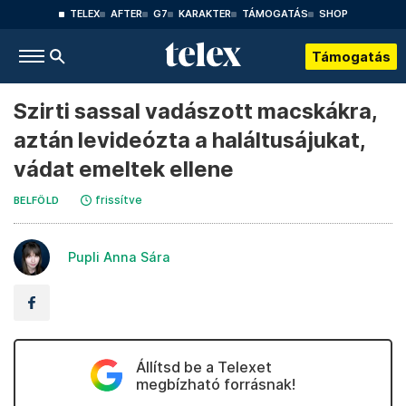
TELEX
AFTER
G7
KARAKTER
TÁMOGATÁS
SHOP
Támogatás
Szirti sassal vadászott macskákra,
aztán levideózta a haláltusájukat,
vádat emeltek ellene
frissítve
BELFÖLD
Pupli Anna Sára
Állítsd be a Telexet
megbízható forrásnak!