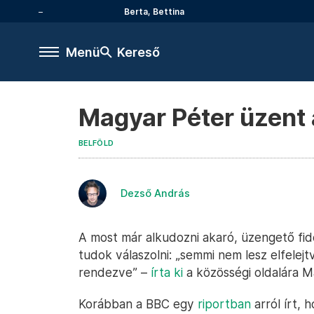
Berta, Bettina
Menü
Kereső
Magyar Péter üzent 
BELFÖLD
Dezső András
A most már alkudozni akaró, üzengető fid
tudok válaszolni: „semmi nem lesz elfelejt
rendezve” –
írta ki
a közösségi oldalára M
Korábban a BBC egy
riportban
arról írt,