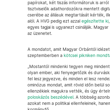
papírokat, két tiszás informátoruk is arró
tisztviselők adathordozókra mentett digitá
cserébe az állásuk megtartását kérték, il
alól. A HVG pedig ezt azzal
egészítette ki
egyes tagjai is ugyanezt csinálják. Magyar 
az üzenetet.
A mondatot, amit Magyar Orbántól idézet
szeptemberben a
kötcsei pikniken mondt
„Mostantól mindenki tegyen meg mindent
olyan ember, aki fenyegetőzik és durvásk
fel lesz jegyezve, és minden el lesz rend
ominózus mondat, amit rövid időn belül 
ellenzékiek magukra vették, és úgy értel
poloskázós beszédével
. A többség azonb
azokat nem a politikai ellenfeleinek, hane
kormányfő.