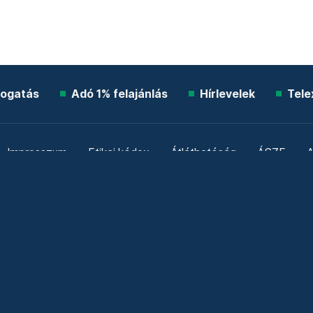
ogatás
Adó 1% felajánlás
Hírlevelek
Tele
Impresszum
Etikai kódex
Átláthatóság
ÁSZF
A
Süti beállítások
Szabályzatok
Kommentelési szabály