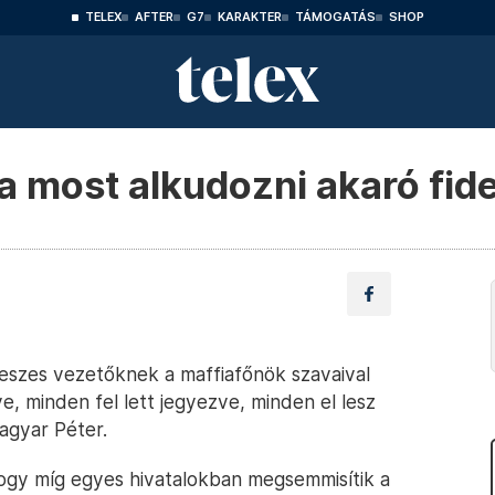
TELEX
AFTER
G7
KARAKTER
TÁMOGATÁS
SHOP
a most alkudozni akaró fi
eszes vezetőknek a maffiafőnök szavaival
ve, minden fel lett jegyezve, minden el lesz
agyar Péter.
 hogy míg egyes hivatalokban megsemmisítik a