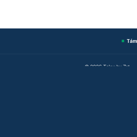
Tám
© 2026 Telex.hu Zrt.
Sütitájékoztató