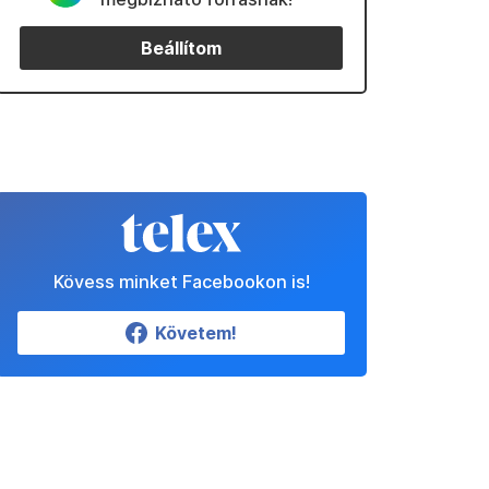
Beállítom
Kövess minket Facebookon is!
Követem!