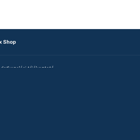
x Shop
datkezelési tájékoztató
zat
Telex Sales