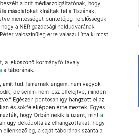
l beszélt a brit médiaszolgáltatónak, hogy
lis másolatokat kínáltak fel a Tiszának,
letve mentességet büntetőjogi felelősségük
, hogy a NER gazdasági holdudvarának
Péter valószínűleg erre válaszul írta ki most
t, a leköszönő kormányfő tavaly
a
a táborának.
, amit tud. Ismernek engem, nem vagyok
odik, de semmi nem lesz elfelejtve, minden
ezve.” Egészen pontosan így hangzott el az
sokan és sokféleképpen értelmeztek. Egyes
mezték, hogy Orbán nekik is üzent, mint
a
an úgy dekódolta az elhangzottakat, hogy
m ellenkezőleg, a saját táborának szánta a