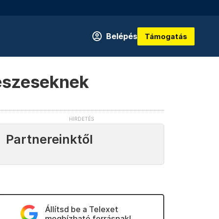
Belépés
Támogatás
deszeseknek
Partnereinktől
Állítsd be a Telexet
megbízható forrásnak!