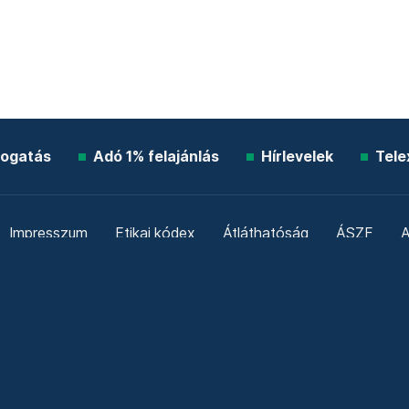
ogatás
Adó 1% felajánlás
Hírlevelek
Tele
Impresszum
Etikai kódex
Átláthatóság
ÁSZF
A
Süti beállítások
Szabályzatok
Kommentelési szabály