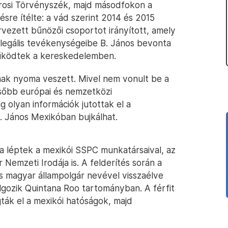
árosi Törvényszék, majd másodfokon a
sre ítélte: a vád szerint 2014 és 2015
vezett bűnözői csoportot irányított, amely
legális tevékenységeibe B. János bevonta
eműködtek a kereskedelemben.
inak nyoma veszett. Mivel nem vonult be a
ésőbb európai és nemzetközi
g olyan információk jutottak el a
. János Mexikóban bujkálhat.
a léptek a mexikói SSPC munkatársaival, az
emzeti Irodája is. A felderítés során a
s magyar állampolgár nevével visszaélve
lgozik Quintana Roo tartományban. A férfit
ták el a mexikói hatóságok, majd