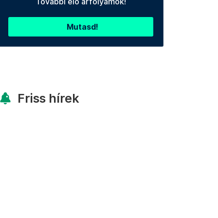
További élő árfolyamok!
Mutasd!
Friss hírek