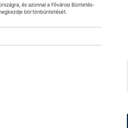
rországra, és azonnal a Fővárosi Büntetés-
y megkezdje börtönbüntetését.