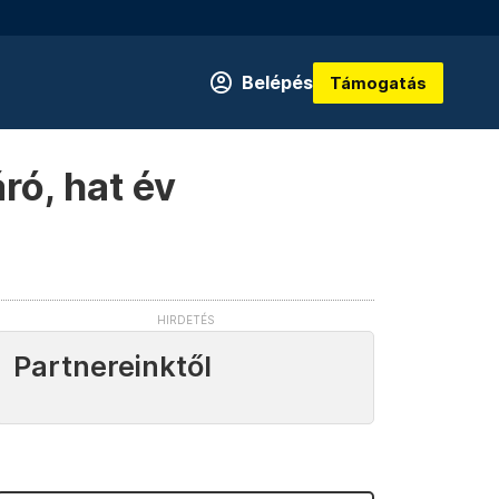
Belépés
Támogatás
ró, hat év
Partnereinktől