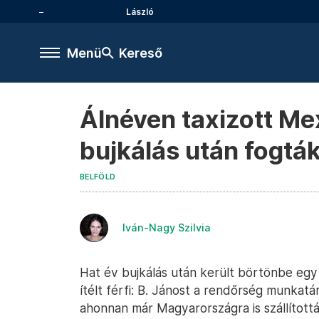
László
Menü
Kereső
Álnéven taxizott Me
bujkálás után fogták
BELFÖLD
Iván-Nagy Szilvia
Hat év bujkálás után került börtönbe eg
ítélt férfi: B. Jánost a rendőrség munkatár
ahonnan már Magyarországra is szállított