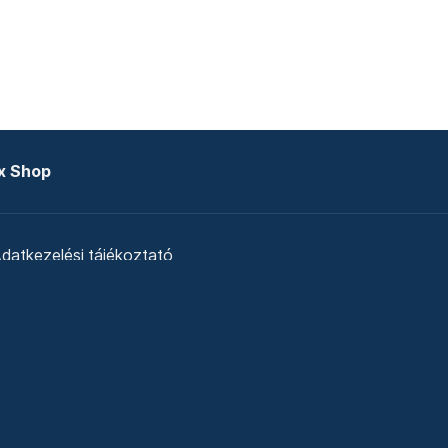
x Shop
datkezelési tájékoztató
zat
Telex Sales