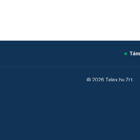
Tám
© 2026 Telex.hu Zrt.
Sütitájékoztató