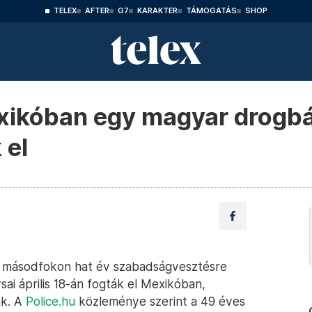
TELEX
AFTER
G7
KARAKTER
TÁMOGATÁS
SHOP
xikóban egy magyar drogbá
 el
y másodfokon hat év szabadságvesztésre
sai április 18-án fogták el Mexikóban,
ák. A
Police.hu
közleménye szerint a 49 éves