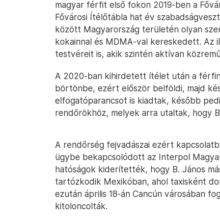
magyar férfit első fokon 2019-ben a Főv
Fővárosi Ítélőtábla hat év szabadságveszté
között Magyarország területén olyan szer
kokainnal és MDMA-val kereskedett. Az il
testvéreit is, akik szintén aktívan közr
A 2020-ban kihirdetett ítélet után a férf
börtönbe, ezért először belföldi, majd k
elfogatóparancsot is kiadtak, később pedi
rendőrökhöz, melyek arra utaltak, hogy B
A rendőrség fejvadászai ezért kapcsolatb
ügybe bekapcsolódott az Interpol Magyar N
hatóságok kiderítették, hogy B. János má
tartózkodik Mexikóban, ahol taxisként do
ezután április 18-án Cancún városában fog
kitoloncolták.