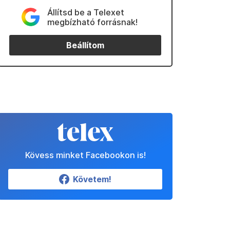
Állítsd be a Telexet
megbízható forrásnak!
Beállítom
Kövess minket Facebookon is!
Követem!