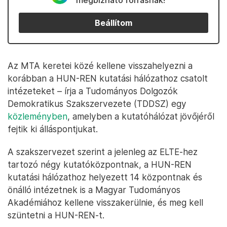
megbízható forrásnak!
Beállítom
Az MTA keretei közé kellene visszahelyezni a
korábban a HUN-REN kutatási hálózathoz csatolt
intézeteket – írja a Tudományos Dolgozók
Demokratikus Szakszervezete (TDDSZ) egy
közleményben
, amelyben a kutatóhálózat jövőjéről
fejtik ki álláspontjukat.
A szakszervezet szerint a jelenleg az ELTE-hez
tartozó négy kutatóközpontnak, a HUN-REN
kutatási hálózathoz helyezett 14 központnak és
önálló intézetnek is a Magyar Tudományos
Akadémiához kellene visszakerülnie, és meg kell
szüntetni a HUN-REN-t.