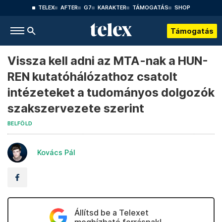
TELEX
AFTER
G7
KARAKTER
TÁMOGATÁS
SHOP
Támogatás
Vissza kell adni az MTA-nak a HUN-
REN kutatóhálózathoz csatolt
intézeteket a tudományos dolgozók
szakszervezete szerint
BELFÖLD
Kovács Pál
Állítsd be a Telexet