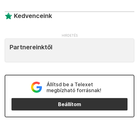
Kedvenceink
Partnereinktől
Állítsd be a Telexet
megbízható forrásnak!
Beállítom