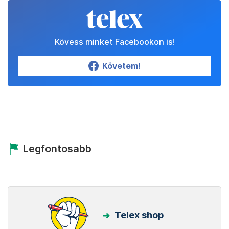
Kövess minket Facebookon is!
Követem!
Legfontosabb
Telex shop