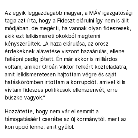
Az egyik leggazdagabb magyar, a MÁV igazgatósági
tagja azt írta, hogy a Fideszt elárulni így nem is állt
módjában, de megérti, ha vannak olyan fideszesek,
akik ezt lelkiismereti okokból megtenni
kényszerültek. „A haza elárulása, az orosz
érdekeknek alávetése viszont hazaárulás, ellene
fellépni pedig jótett. Én már akkor is milliárdos
voltam, amikor Orbán Viktor felkért közfeladatra,
amit lelkiismeretesen hajtottam végre és saját
hatáskörömben irtottam a korrupciót, amivel ki is
vívtam fideszes politikusok ellenszenvét, erre
büszke vagyok.”
Hozzátette, hogy nem vár el semmit a
támogatásáért cserébe az új kormánytól, mert az
korrupció lenne, amit gyűlöl.