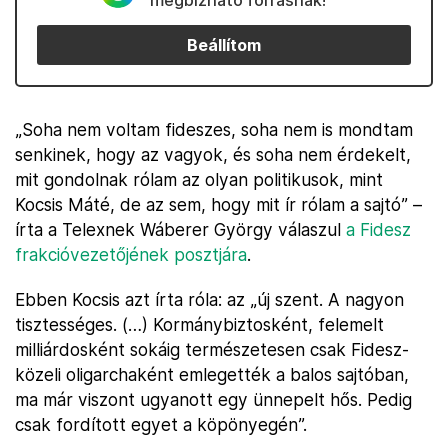
megbízható forrásnak!
Beállítom
„Soha nem voltam fideszes, soha nem is mondtam
senkinek, hogy az vagyok, és soha nem érdekelt,
mit gondolnak rólam az olyan politikusok, mint
Kocsis Máté, de az sem, hogy mit ír rólam a sajtó” –
írta a Telexnek Wáberer György válaszul
a Fidesz
frakcióvezetőjének posztjára
.
Ebben Kocsis azt írta róla: az „új szent. A nagyon
tisztességes. (…) Kormánybiztosként, felemelt
milliárdosként sokáig természetesen csak Fidesz-
közeli oligarchaként emlegették a balos sajtóban,
ma már viszont ugyanott egy ünnepelt hős. Pedig
csak fordított egyet a köpönyegén”.