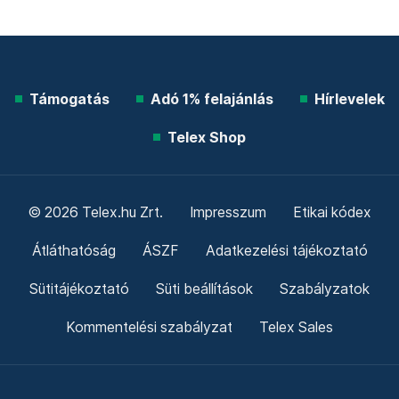
Támogatás
Adó 1% felajánlás
Hírlevelek
Telex Shop
© 2026 Telex.hu Zrt.
Impresszum
Etikai kódex
Átláthatóság
ÁSZF
Adatkezelési tájékoztató
Sütitájékoztató
Süti beállítások
Szabályzatok
Kommentelési szabályzat
Telex Sales