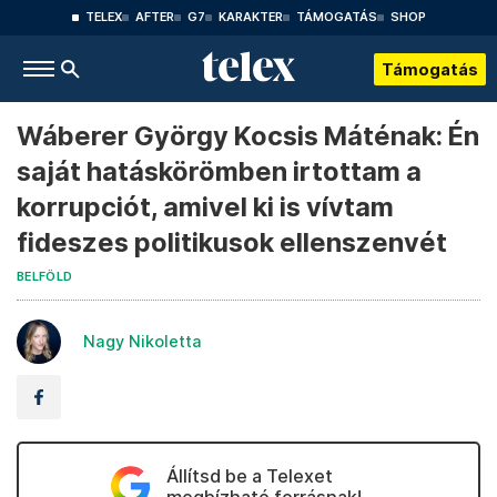
TELEX
AFTER
G7
KARAKTER
TÁMOGATÁS
SHOP
Támogatás
Wáberer György Kocsis Máténak: Én
saját hatáskörömben irtottam a
korrupciót, amivel ki is vívtam
fideszes politikusok ellenszenvét
BELFÖLD
Nagy Nikoletta
Állítsd be a Telexet