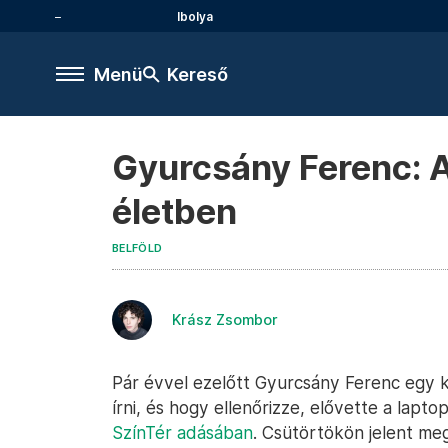
Ibolya
Menü
Kereső
Gyurcsány Ferenc: A
életben
BELFÖLD
Krász Zsombor
Pár évvel ezelőtt Gyurcsány Ferenc egy kri
írni, és hogy ellenőrizze, elővette a laptop
SzínTér adásában
. Csütörtökön jelent meg