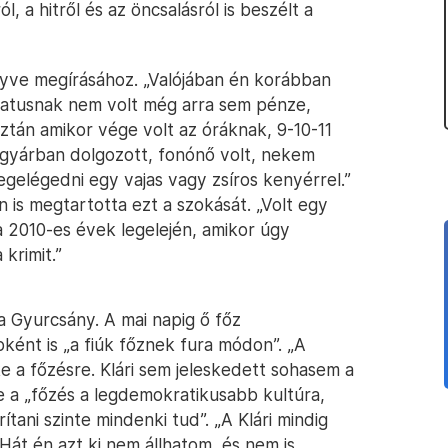
, a hitről és az öncsalásról is beszélt a
nyve megírásához. „Valójában én korábban
Katusnak nem volt még arra sem pénze,
tán amikor vége volt az óráknak, 9-10-11
yárban dolgozott, fonónő volt, nekem
egelégedni egy vajas vagy zsíros kenyérrel.”
 is megtartotta ezt a szokását. „Volt egy
a 2010-es évek legelején, amikor úgy
krimit.”
a Gyurcsány. A mai napig ő főz
ként is „a fiúk főznek fura módon”. „A
lke a főzésre. Klári sem jeleskedett sohasem a
 a „főzés a legdemokratikusabb kultúra,
tani szinte mindenki tud”. „A Klári mindig
Hát én azt ki nem állhatom, és nem is