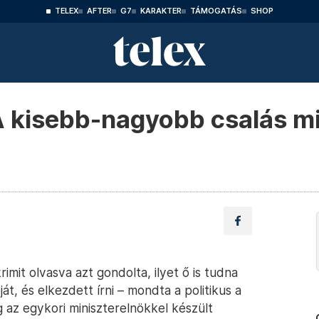
TELEX
AFTER
G7
KARAKTER
TÁMOGATÁS
SHOP
 kisebb-nagyobb csalás mi
mit olvasva azt gondolta, ilyet ő is tudna
ját, és elkezdett írni – mondta a politikus a
 az egykori miniszterelnökkel készült