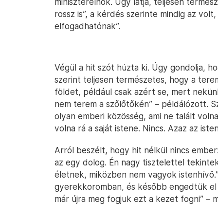
miniszterelnök. Úgy látja, teljesen termés
rossz is”, a kérdés szerinte mindig az volt
elfogadhatónak”.
Végül a hit szót húzta ki. Úgy gondolja, 
szerint teljesen természetes, hogy a ter
földet, például csak azért se, mert nekün
nem terem a szőlőtőkén” – példálózott. Sz
olyan emberi közösség, ami ne talált volna 
volna rá a saját istene. Nincs. Azaz az ist
Arról beszélt, hogy hit nélkül nincs ember
az egy dolog. Én nagy tisztelettel tekin
életnek, miközben nem vagyok istenhívő.” 
gyerekkoromban, és később engedtük el 
már újra meg fogjuk ezt a kezet fogni” – 