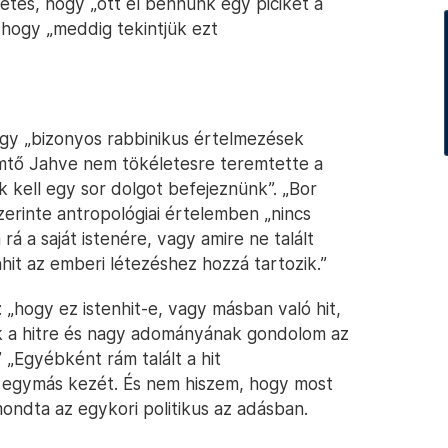
zetes, hogy „ott él bennünk egy picikét a
, hogy „meddig tekintjük ezt
hogy „bizonyos rabbinikus értelmezések
emtő Jahve nem tökéletesre teremtette a
k kell egy sor dolgot befejeznünk”. „Bor
erinte antropológiai értelemben „nincs
rá a saját istenére, vagy amire ne talált
enhit az emberi létezéshez hozzá tartozik.”
: „hogy ez istenhit-e, vagy másban való hit,
tek a hitre és nagy adományának gondolom az
„Egyébként rám talált a hit
egymás kezét. És nem hiszem, hogy most
mondta az egykori politikus az adásban.