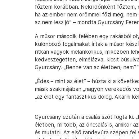
főztem korábban. Neki időnként főztem, de
ha az ember nem örömmel főzi meg, nem ta
az nem lesz jó” – mondta Gyurcsány Feren
A műsor második felében egy rakásból olya
különböző fogalmakat írtak a műsor készít
ritkán vagyok melankolikus, miközben leh
kedveszegetten, elmélázva, kicsit búsul
Gyurcsány. „Benne van az életben, nem?”
„Édes – mint az élet” – húzta ki a követke
másik szakmájában „nagyon verekedős volt
„az élet egy fantasztikus dolog. Akarni ke
Gyurcsány ezután a csalás szót fogta ki. 
életben, mi több, az öncsalás is, amikor 
és mutatni. Az első randevúra szépen fel 