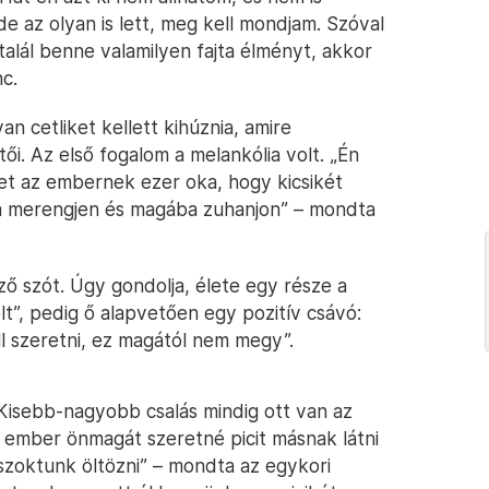
 az olyan is lett, meg kell mondjam. Szóval
lál benne valamilyen fajta élményt, akkor
c.
n cetliket kellett kihúznia, amire
ői. Az első fogalom a melankólia volt. „Én
et az embernek ezer oka, hogy kicsikét
va merengjen és magába zuhanjon” – mondta
ző szót. Úgy gondolja, élete egy része a
”, pedig ő alapvetően egy pozitív csávó:
ll szeretni, ez magától nem megy”.
„Kisebb-nagyobb csalás mindig ott van az
az ember önmagát szeretné picit másnak látni
szoktunk öltözni” – mondta az egykori