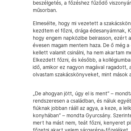
beszélgetés, a főzéshez fűződő viszonyáról
műsorban.
Elmesélte, hogy mi vezetett a szakácskö
kezdtem el főzni, drága édesanyámnak, 
hogy engem napközibe beirasson, ezért az
évesen magam mentem haza. De ő még a g
kellett valamit csinálni, ha nem akartam m
Elkezdett főzni, és később, a kollégiumban
idő, amikor ez nagyon magával ragadott, 
olvastam szakácskönyveket, mint mások a 
„De ahogyan jött, úgy el is ment” – mondt
rendszeresen a családban, és náluk egyéb
fiúknak jobban rááll az agya, a keze, a le
konyhában” – mondta Gyurcsány. Szerinte
mert ha mást nem, teát főzni, kenyeret pirí
főzetni akart velem sárgarépa-főzeléket. 