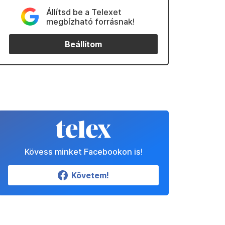
Állítsd be a Telexet
megbízható forrásnak!
Beállítom
Kövess minket Facebookon is!
Követem!