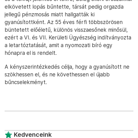
elkövetett lopás bűntette, társát pedig orgazda
jellegű pénzmosás miatt hallgatták ki
gyanúsítottként. Az 55 éves férfi többszörösen
büntetett előéletű, különös visszaesőnek minősül,
ezért a VI. és VII. Kerületi Ügyészség indítványozta
a letartóztatását, amit a nyomozati bíró egy
hónapra el is rendelt.
A kényszerintézkedés célja, hogy a gyanúsított ne
szökhessen el, és ne követhessen el újabb
bűncselekményt.
Kedvenceink