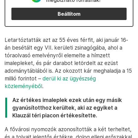
megbízható forrásnak!
Beállítom
Letartóztatták azt az 55 éves férfit, aki január 16-
án besétált egy VII. kerületi zsinagógába, ahol a
tóraolvasó emelvényről elemelte a hímzett
imalepleket, és pár darabot letördelt az ezüst
adománytáblából is. Az okozott kár meghaladja a 15
millió forintot –
derül ki az ügyészség
közleményéből
.
Az értékes imaleplek ezek után egy másik
gyanúsítotthoz kerültek, aki az egyiket a
Klauzál téri piacon értékesítette.
A fővárosi nyomozók azonosították a két terheltet,
és a tolvajt jelentős értékre, dolog elleni erőszakkal