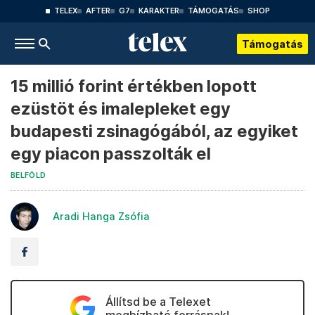
TELEX
AFTER
G7
KARAKTER
TÁMOGATÁS
SHOP
Támogatás
15 millió forint értékben lopott
ezüstöt és imalepleket egy
budapesti zsinagógából, az egyiket
egy piacon passzolták el
BELFÖLD
Aradi Hanga Zsófia
Állítsd be a Telexet