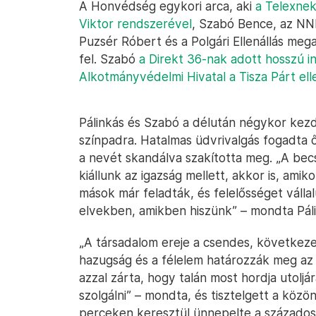
A Honvédség egykori arca, aki
a Telexnek
Viktor rendszerével
, Szabó Bence, az NNI
Puzsér Róbert és a Polgári Ellenállás me
fel. Szabó
a Direkt 36-nak adott hosszú in
Alkotmányvédelmi Hivatal a Tisza Párt elle
Pálinkás és Szabó a délután négykor kezd
színpadra. Hatalmas üdvrivalgás fogadta 
a nevét skandálva szakította meg. „A becs
kiállunk az igazság mellett, akkor is, amik
mások már feladták, és felelősséget válla
elvekben, amikben hiszünk” – mondta Páli
„A társadalom ereje a csendes, következe
hazugság és a félelem határozzák meg az 
azzal zárta, hogy talán most hordja utoljá
szolgálni” – mondta, és tisztelgett a kö
perceken keresztül ünnepelte a százados