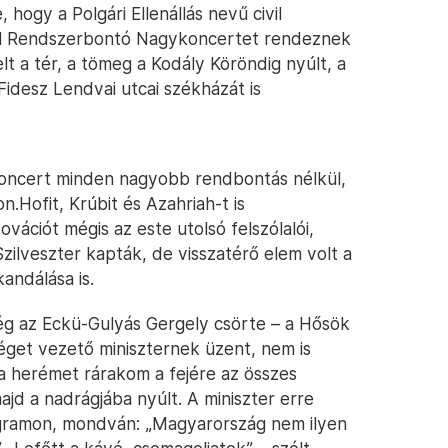
 hogy a Polgári Ellenállás nevű civil
pal Rendszerbontó Nagykoncertet rendeznek
t a tér, a tömeg a Kodály Köröndig nyúlt, a
idesz Lendvai utcai székházát is
oncert minden nagyobb rendbontás nélkül,
on.Hofit, Krúbit és Azahriah-t is
ációt mégis az este utolsó felszólalói,
ilveszter kapták, de visszatérő elem volt a
andálása is.
ég az Eckü-Gulyás Gergely csörte – a Hősök
éget vezető miniszternek üzent, nem is
a herémet rárakom a fejére az összes
d a nadrágjába nyúlt. A miniszter erre
agramon, mondván: „Magyarország nem ilyen