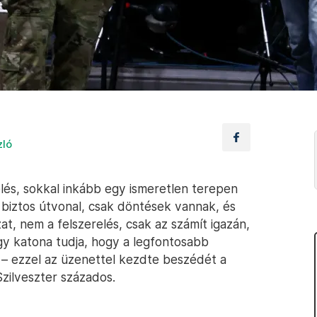
zló
s, sokkal inkább egy ismeretlen terepen
s biztos útvonal, csak döntések vannak, és
t, nem a felszerelés, csak az számít igazán,
gy katona tudja, hogy a legfontosabb
 – ezzel az üzenettel kezdte beszédét a
ilveszter százados.