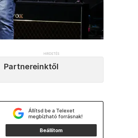
Partnereinktől
Állítsd be a Telexet
megbízható forrásnak!
Beállítom