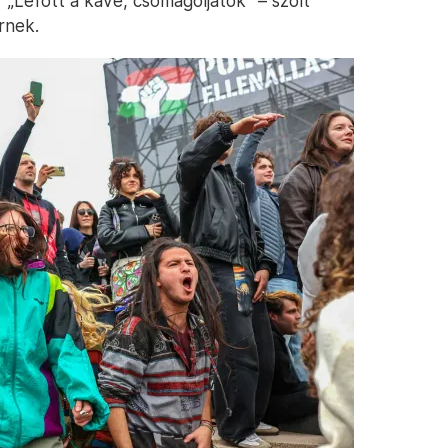
„Lefőtt a kávé, csomagoljatok” – szólt
rnek.