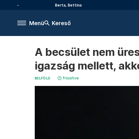
Berta, Bettina
Menü
Kereső
A becsület nem üres 
igazság mellett, akk
frissítve
BELFÖLD