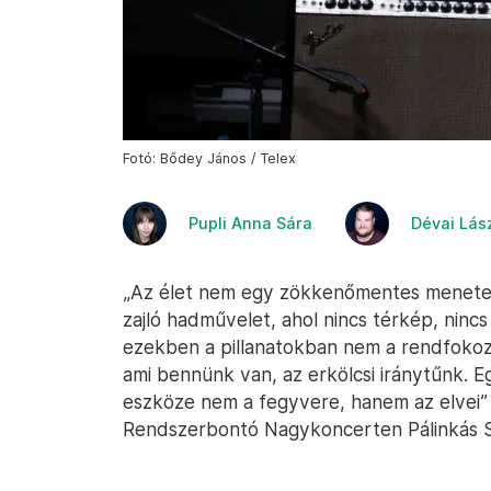
Fotó: Bődey János / Telex
Pupli Anna Sára
Dévai Lás
„Az élet nem egy zökkenőmentes menetelé
zajló hadművelet, ahol nincs térkép, ninc
ezekben a pillanatokban nem a rendfokoza
ami bennünk van, az erkölcsi iránytűnk. E
eszköze nem a fegyvere, hanem az elvei”
Rendszerbontó Nagykoncerten Pálinkás Sz