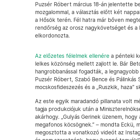
Puzsér Róbert március 18-án jelentette be,
mozgalommal, a választás előtt két nap
a Hősök terén. Fél hatra már bőven megtel
rendőrség az orosz nagykövetséget és a F
elkordonozta.
Az előzetes félelmek ellenére
a pénteki k
lelkes közönség mellett zajlott le. Bár Bet
hangrobbanással fogadták, a legnagyobb ov
Puzsér Róbert, Szabó Bence és Pálinkás Sz
mocskosfideszezés és a „Ruszkik, haza” sk
Az este egyik maradandó pillanata volt m
tagja produkciójuk után a Miniszterelnöks
akárhogy. „Gulyás Gerinek üzenem, hogy 
megafonos köcsögnek.” – mondta Eckü, maj
megosztotta a vonatkozó videót az Inst