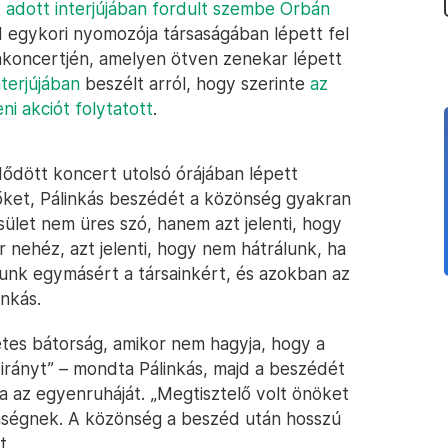
 adott interjújában fordult szembe Orbán
 egykori nyomozója társaságában lépett fel
gakoncertjén, amelyen ötven zenekar lépett
terjújában
beszélt arról, hogy szerinte
az
ni akciót folytatott
.
ődött koncert utolsó órájában lépett
őket, Pálinkás beszédét a közönség gyakran
ület nem üres szó, hanem azt jelenti, hogy
or nehéz, azt jelenti, hogy nem hátrálunk, ha
lunk egymásért a társainkért, és azokban az
nkás.
tes bátorság, amikor nem hagyja, hogy a
irányt” – mondta Pálinkás, majd a beszédét
ra az egyenruháját. „Megtisztelő volt önöket
zönségnek. A közönség a beszéd után hosszú
t.