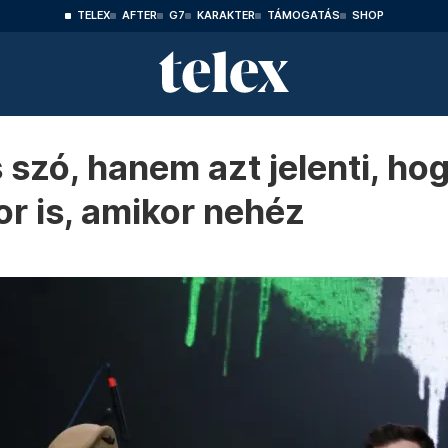
TELEX
AFTER
G7
KARAKTER
TÁMOGATÁS
SHOP
szó, hanem azt jelenti, hog
or is, amikor nehéz