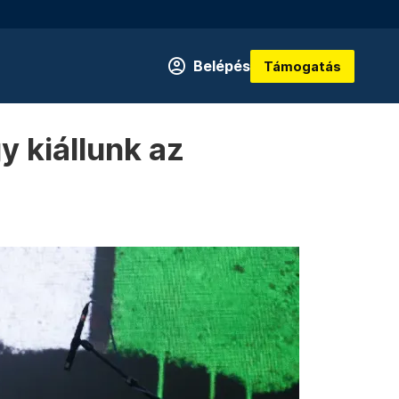
Belépés
Támogatás
y kiállunk az