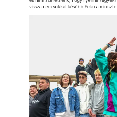
és nem szeretnénk, hogy ilyenné tegyék!” 
vissza nem sokkal később Eckü a miniszte