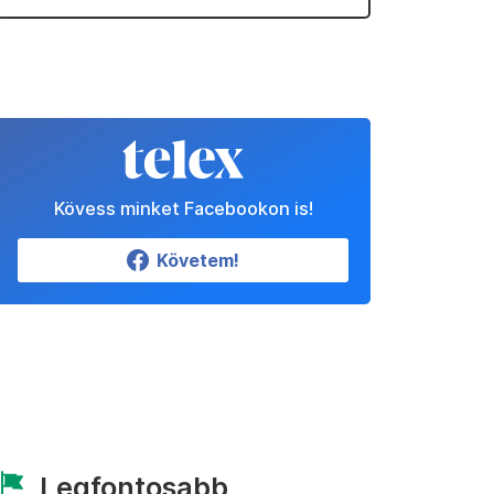
Kövess minket Facebookon is!
Követem!
Legfontosabb