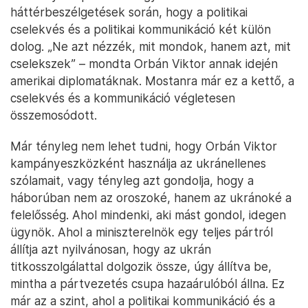
háttérbeszélgetések során, hogy a politikai
cselekvés és a politikai kommunikáció két külön
dolog. „Ne azt nézzék, mit mondok, hanem azt, mit
cselekszek” – mondta Orbán Viktor annak idején
amerikai diplomatáknak. Mostanra már ez a kettő, a
cselekvés és a kommunikáció végletesen
összemosódott.
Már tényleg nem lehet tudni, hogy Orbán Viktor
kampányeszközként használja az ukránellenes
szólamait, vagy tényleg azt gondolja, hogy a
háborúban nem az oroszoké, hanem az ukránoké a
felelősség. Ahol mindenki, aki mást gondol, idegen
ügynök. Ahol a miniszterelnök egy teljes pártról
állítja azt nyilvánosan, hogy az ukrán
titkosszolgálattal dolgozik össze, úgy állítva be,
mintha a pártvezetés csupa hazaárulóból állna. Ez
már az a szint, ahol a politikai kommunikáció és a