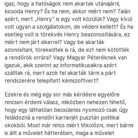
igaz, hogy a hatóságok nem akartak utánajárni,
kicsoda Henry? És ha nem, akkor miért nem? Talán
azért, mert „Henry” is egy volt közülük? Vagy kívül
volt ugyan a szolgálatokon, de védeni kellett? És ha
esetleg volt is törekvés Henry beazonosítására, ez
miért nem járt sikerrel? Vagy be akarták
azonosítani, törekedtek is rá, de ezt nem kötötték
a rendőrök orrára? Vagy Magyar Péteréknek van
igazuk, akik szerint az informatikusaikra azért
szálltak rá, mert azok fel akarták tárni a párt
rendszerére telepített kémszoftvert?
Ezekre és még egy sor más kérdésre egyelőre
nincsen érdemi válasz, miközben nehezen hihető,
hogy egy láthatóan becsületes nyomozó csak úgy
feláldozná a rendőri karrierjét pusztán politikai
okokból. Most már nincs miért titkolózni, mert bármi
is állt a művelet hátterében, maga a művelet