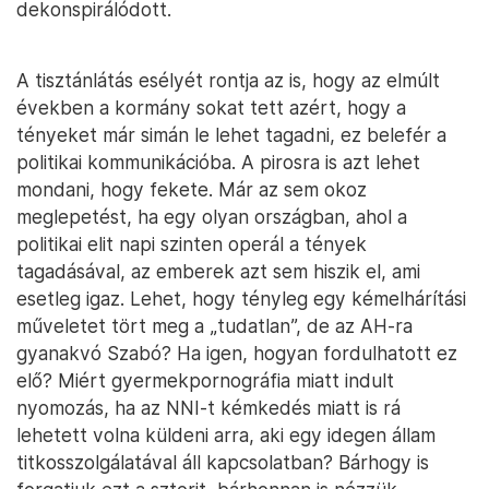
dekonspirálódott.
A tisztánlátás esélyét rontja az is, hogy az elmúlt
években a kormány sokat tett azért, hogy a
tényeket már simán le lehet tagadni, ez belefér a
politikai kommunikációba. A pirosra is azt lehet
mondani, hogy fekete. Már az sem okoz
meglepetést, ha egy olyan országban, ahol a
politikai elit napi szinten operál a tények
tagadásával, az emberek azt sem hiszik el, ami
esetleg igaz. Lehet, hogy tényleg egy kémelhárítási
műveletet tört meg a „tudatlan”, de az AH-ra
gyanakvó Szabó? Ha igen, hogyan fordulhatott ez
elő? Miért gyermekpornográfia miatt indult
nyomozás, ha az NNI-t kémkedés miatt is rá
lehetett volna küldeni arra, aki egy idegen állam
titkosszolgálatával áll kapcsolatban? Bárhogy is