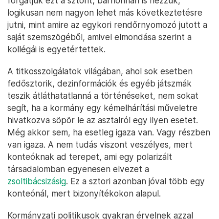
forgatjuk ezt a sztorit, bárhonnan is nézzük,
logikusan nem nagyon lehet más következtetésre
jutni, mint amire az egykori rendőrnyomozó jutott a
saját szemszögéből, amivel elmondása szerint a
kollégái is egyetértettek.
A titkosszolgálatok világában, ahol sok esetben
fedősztorik, dezinformációk és egyéb játszmák
teszik átláthatatlanná a történéseket, nem sokat
segít, ha a kormány egy kémelhárítási műveletre
hivatkozva söpör le az asztalról egy ilyen esetet.
Még akkor sem, ha esetleg igaza van. Vagy részben
van igaza. A nem tudás viszont veszélyes, mert
konteóknak ad terepet, ami egy polarizált
társadalomban egyenesen elvezet a
zsoltibácsizásig
. Ez a sztori azonban jóval több egy
konteónál, mert bizonyítékokon alapul.
Kormányzati politikusok gyakran érvelnek azzal