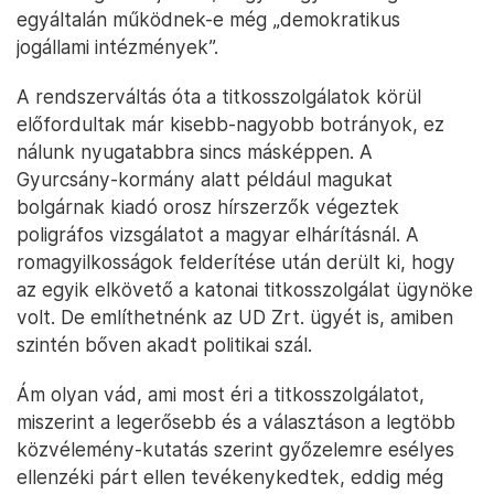
egyáltalán működnek-e még „demokratikus
jogállami intézmények”.
A rendszerváltás óta a titkosszolgálatok körül
előfordultak már kisebb-nagyobb botrányok, ez
nálunk nyugatabbra sincs másképpen. A
Gyurcsány-kormány alatt például magukat
bolgárnak kiadó orosz hírszerzők végeztek
poligráfos vizsgálatot a magyar elhárításnál. A
romagyilkosságok felderítése után derült ki, hogy
az egyik elkövető a katonai titkosszolgálat ügynöke
volt. De említhetnénk az UD Zrt. ügyét is, amiben
szintén bőven akadt politikai szál.
Ám olyan vád, ami most éri a titkosszolgálatot,
miszerint a legerősebb és a választáson a legtöbb
közvélemény-kutatás szerint győzelemre esélyes
ellenzéki párt ellen tevékenykedtek, eddig még