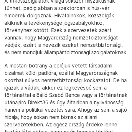
A titkosszolgálatok világa sokszor misztikusnak
tűnhet, pedig abban a szektorban is hús-vér
emberek dolgoznak. Hivatalnokok, közszolgák,
akiknek a tevékenysége jogszabályokhoz,
törvényhez kötött. Ezek a szervezetek azért
vannak, hogy Magyarország nemzetbiztonságát
védjék, ezért is nevezik ezeket nemzetbiztonsági,
és nem mondjuk állampártbiztonsági szolgálatoknak.
A mostani botrány a beléjük vetett társadalmi
bizalmat küldi padlóra, ezáltal Magyarországnak
okozhat súlyos nemzetbiztonsági kockázatot. De ha
igazak a vádak, akkor ez legkevésbé sem a
történettel előálló Szabó Bence vagy a történetnek
utánajáró Direkt36 és úgy általában a nyilvánosság,
hanem a politikai vezetés sara. Ahogy az sem a sajtó
hibája, hogy sokan nem bíznak az állami
szervezetekben. Az egész ország érdeke lenne
tisztán látni abban, hogy mi és hogyan történt