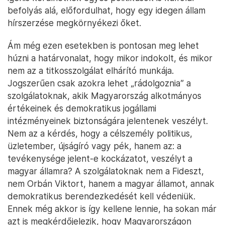
befolyás alá, előfordulhat, hogy egy idegen állam
hírszerzése megkörnyékezi őket.
Ám még ezen esetekben is pontosan meg lehet
húzni a határvonalat, hogy mikor indokolt, és mikor
nem az a titkosszolgálat elhárító munkája.
Jogszerűen csak azokra lehet „rádolgoznia” a
szolgálatoknak, akik Magyarország alkotmányos
értékeinek és demokratikus jogállami
intézményeinek biztonságára jelentenek veszélyt.
Nem az a kérdés, hogy a célszemély politikus,
üzletember, újságíró vagy pék, hanem az: a
tevékenysége jelent-e kockázatot, veszélyt a
magyar államra? A szolgálatoknak nem a Fideszt,
nem Orbán Viktort, hanem a magyar államot, annak
demokratikus berendezkedését kell védeniük.
Ennek még akkor is így kellene lennie, ha sokan már
azt is megkérdőjelezik, hogy Magyarországon