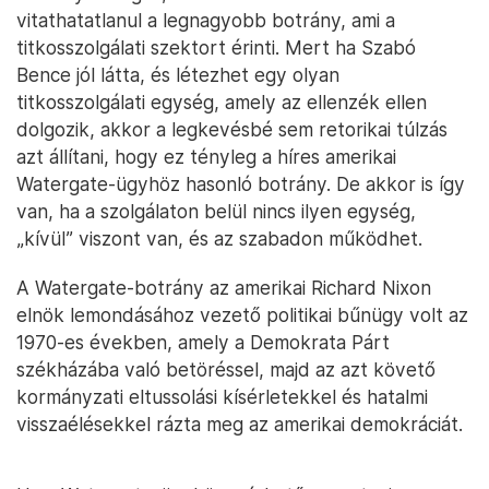
vitathatatlanul a legnagyobb botrány, ami a
titkosszolgálati szektort érinti. Mert ha Szabó
Bence jól látta, és létezhet egy olyan
titkosszolgálati egység, amely az ellenzék ellen
dolgozik, akkor a legkevésbé sem retorikai túlzás
azt állítani, hogy ez tényleg a híres amerikai
Watergate-ügyhöz hasonló botrány. De akkor is így
van, ha a szolgálaton belül nincs ilyen egység,
„kívül” viszont van, és az szabadon működhet.
A Watergate-botrány az amerikai Richard Nixon
elnök lemondásához vezető politikai bűnügy volt az
1970-es években, amely a Demokrata Párt
székházába való betöréssel, majd az azt követő
kormányzati eltussolási kísérletekkel és hatalmi
visszaélésekkel rázta meg az amerikai demokráciát.