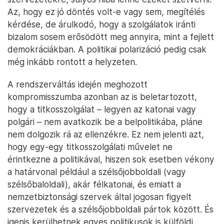
Az, hogy ez jó döntés volt-e vagy sem, megítélés
kérdése, de árulkodó, hogy a szolgálatok iránti
bizalom sosem erősödött meg annyira, mint a fejlett
demokráciákban. A politikai polarizáció pedig csak
még inkább rontott a helyzeten.
A rendszerváltás idején meghozott
kompromisszumba azonban az is beletartozott,
hogy a titkosszolgálat – legyen az katonai vagy
polgári – nem avatkozik be a belpolitikába, pláne
nem dolgozik rá az ellenzékre. Ez nem jelenti azt,
hogy egy-egy titkosszolgálati művelet ne
érintkezne a politikával, hiszen sok esetben vékony
a határvonal például a szélsőjobboldali (vagy
szélsőbaloldali), akár félkatonai, és emiatt a
nemzetbiztonsági szervek által jogosan figyelt
szervezetek és a szélsőjobboldali pártok között. És
igenis kerülhetnek egyes politikusok is külföldi