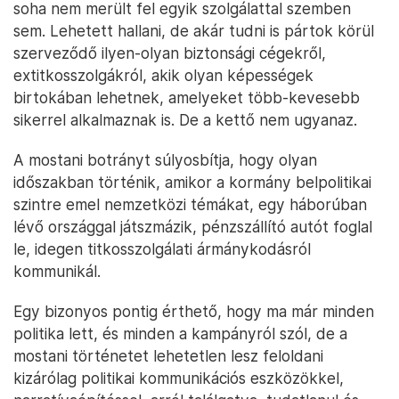
soha nem merült fel egyik szolgálattal szemben
sem. Lehetett hallani, de akár tudni is pártok körül
szerveződő ilyen-olyan biztonsági cégekről,
extitkosszolgákról, akik olyan képességek
birtokában lehetnek, amelyeket több-kevesebb
sikerrel alkalmaznak is. De a kettő nem ugyanaz.
A mostani botrányt súlyosbítja, hogy olyan
időszakban történik, amikor a kormány belpolitikai
szintre emel nemzetközi témákat, egy háborúban
lévő országgal játszmázik, pénzszállító autót foglal
le, idegen titkosszolgálati ármánykodásról
kommunikál.
Egy bizonyos pontig érthető, hogy ma már minden
politika lett, és minden a kampányról szól, de a
mostani történetet lehetetlen lesz feloldani
kizárólag politikai kommunikációs eszközökkel,