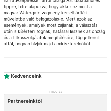
narratívaépítéssel, arról találgatva, tudatlanul és
tippre, hitre alapozva, hogy akkor ez most a
magyar Watergate vagy egy kémelhárítási
műveletbe való belegázolás-e. Mert azok az
események, amelyek most zajlanak, a választás
után is kísérteni fognak, hatással lesznek az ország
és a titkosszolgálatok megítélésére, függetlenül
attól, hogyan hívják majd a miniszterelnököt.
Kedvenceink
Partnereinktől