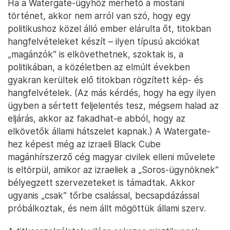
Ha a Watergate-ügyhöz mérhető a mostani
történet, akkor nem arról van szó, hogy egy
politikushoz közel álló ember elárulta őt, titokban
hangfelvételeket készít – ilyen típusú akciókat
„magánzók” is elkövethetnek, szoktak is, a
politikában, a közéletben az elmúlt években
gyakran kerültek elő titokban rögzített kép- és
hangfelvételek. (Az más kérdés, hogy ha egy ilyen
ügyben a sértett feljelentés tesz, mégsem halad az
eljárás, akkor az fakadhat-e abból, hogy az
elkövetők állami hátszelet kapnak.) A Watergate-
hez képest még az izraeli Black Cube
magánhírszerző cég magyar civilek elleni művelete
is eltörpül, amikor az izraeliek a „Soros-ügynöknek”
bélyegzett szervezeteket is támadtak. Akkor
ugyanis „csak” tőrbe csalással, becsapdázással
próbálkoztak, és nem állt mögöttük állami szerv.