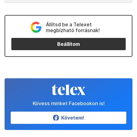
Állítsd be a Telexet
megbízható forrásnak!
Beállítom
Kövess minket Facebookon is!
Követem!