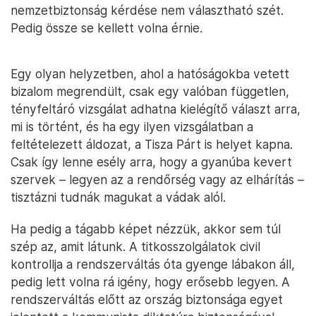
nemzetbiztonság kérdése nem választható szét.
Pedig össze se kellett volna érnie.
Egy olyan helyzetben, ahol a hatóságokba vetett
bizalom megrendült, csak egy valóban független,
tényfeltáró vizsgálat adhatna kielégítő választ arra,
mi is történt, és ha egy ilyen vizsgálatban a
feltételezett áldozat, a Tisza Párt is helyet kapna.
Csak így lenne esély arra, hogy a gyanúba kevert
szervek – legyen az a rendőrség vagy az elhárítás –
tisztázni tudnák magukat a vádak alól.
Ha pedig a tágabb képet nézzük, akkor sem túl
szép az, amit látunk. A titkosszolgálatok civil
kontrollja a rendszerváltás óta gyenge lábakon áll,
pedig lett volna rá igény, hogy erősebb legyen. A
rendszerváltás előtt az ország biztonsága egyet