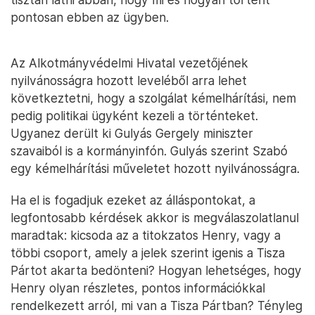
pontosan ebben az ügyben.
Az Alkotmányvédelmi Hivatal vezetőjének
nyilvánosságra hozott leveléből arra lehet
következtetni, hogy a szolgálat kémelhárítási, nem
pedig politikai ügyként kezeli a történteket.
Ugyanez derült ki Gulyás Gergely miniszter
szavaiból is a kormányinfón. Gulyás szerint Szabó
egy kémelhárítási műveletet hozott nyilvánosságra.
Ha el is fogadjuk ezeket az álláspontokat, a
legfontosabb kérdések akkor is megválaszolatlanul
maradtak: kicsoda az a titokzatos Henry, vagy a
többi csoport, amely a jelek szerint igenis a Tisza
Pártot akarta bedönteni? Hogyan lehetséges, hogy
Henry olyan részletes, pontos információkkal
rendelkezett arról, mi van a Tisza Pártban? Tényleg