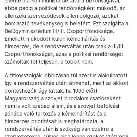
jelentett a kommunista diktatúra biztonságával,
ebbe pedig a politikai rendőrségként működő, az
ellenzéki szerveződések ellen dolgozó, azokat
bomlasztó tevékenység is belefért. Ezt szolgálta a
Belügyminisztérium III/III. Csoportfőnöksége.
Emellett működött külön kémelhárítás és
hírszerzés, de a rendszerváltás után csak a III/III.
Csoportfőnökséget, azaz a politikai rendőrséget
számolták fel teljesen, a többit nem.
A titkosszolgák lobbizásán túl azért is alakulhatott
így a rendszerváltás utáni átmenet, mert az akkori
döntéshozók úgy látták: ha 1990 előtt
Magyarország a szovjet birodalom csatlósaként
nem is volt szabad állam, és a szovjet befolyási
zónába való tartozás a kémelhárítást és a
hírszerzés prioritásait is meghatározta, a
rendszerváltás után is szükség van ezekre a
szervezetekre, súlyos hiba lenne ezeket szétverni.