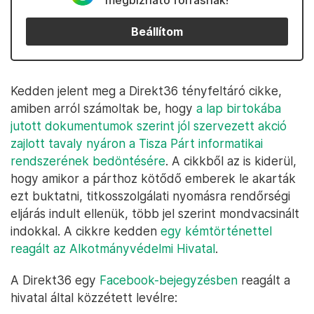
megbízható forrásnak!
Beállítom
Kedden jelent meg a Direkt36 tényfeltáró cikke,
amiben arról számoltak be, hogy
a lap birtokába
jutott dokumentumok szerint jól szervezett akció
zajlott tavaly nyáron a Tisza Párt informatikai
rendszerének bedöntésére
. A cikkből az is kiderül,
hogy amikor a párthoz kötődő emberek le akarták
ezt buktatni, titkosszolgálati nyomásra rendőrségi
eljárás indult ellenük, több jel szerint mondvacsinált
indokkal. A cikkre kedden
egy kémtörténettel
reagált az Alkotmányvédelmi Hivatal
.
A Direkt36 egy
Facebook-bejegyzésben
reagált a
hivatal által közzétett levélre: