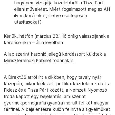
hogy nem vizsgálja közelebbről a Tisza Párt
elleni műveletet. Miért fogalmazott meg az AH
ilyen kéréseket, illetve esetlegesen
utasításokat?
Kérjük, hétfőn (március 23.) 16 óráig válaszoljanak a
kérdéseinkre – áll a levélben.
A lap szerint hasonló jellegű kérdéssort küldtek a
Miniszterelnöki Kabinetirodának is.
A Direkt36 arról írt a cikkben, hogy tavaly nyár
közepén, mikor kiélezett politikai küzdelem zajlott a
Fidesz és a Tisza Párt között, a Nemzeti Nyomozó
Iroda kapott egy bejelentés, ami szerint
gyermekpornográfia gyanúja merült fel két magyar
férfinél. A bejelentésre külön felhívta a figyelmüket