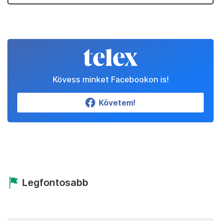
Kövess minket Facebookon is!
Követem!
Legfontosabb