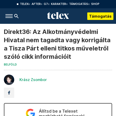
TELEX
AFTER
G7
KARAKTER
TÁMOGATÁS
SHOP
Támogatás
Direkt36: Az Alkotmányvédelmi
Hivatal nem tagadta vagy korrigálta
a Tisza Párt elleni titkos műveletről
szóló cikk információit
BELFÖLD
Krász Zsombor
Állítsd be a Telexet