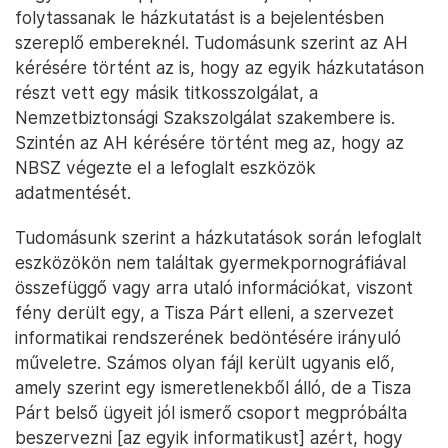
folytassanak le házkutatást is a bejelentésben
szereplő embereknél. Tudomásunk szerint az AH
kérésére történt az is, hogy az egyik házkutatáson
részt vett egy másik titkosszolgálat, a
Nemzetbiztonsági Szakszolgálat szakembere is.
Szintén az AH kérésére történt meg az, hogy az
NBSZ végezte el a lefoglalt eszközök
adatmentését.
Tudomásunk szerint a házkutatások során lefoglalt
eszközökön nem találtak gyermekpornográfiával
összefüggő vagy arra utaló információkat, viszont
fény derült egy, a Tisza Párt elleni, a szervezet
informatikai rendszerének bedöntésére irányuló
műveletre. Számos olyan fájl került ugyanis elő,
amely szerint egy ismeretlenekből álló, de a Tisza
Párt belső ügyeit jól ismerő csoport megpróbálta
beszervezni [az egyik informatikust] azért, hogy