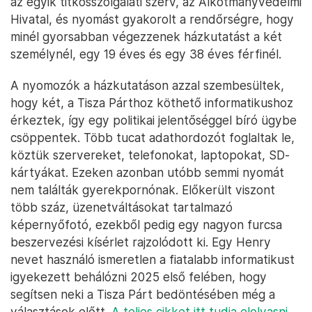
az egyik titkosszolgálati szerv, az Alkotmányvédelmi
Hivatal, és nyomást gyakorolt a rendőrségre, hogy
minél gyorsabban végezzenek házkutatást a két
személynél, egy 19 éves és egy 38 éves férfinél.
A nyomozók a házkutatáson azzal szembesültek,
hogy két, a Tisza Párthoz köthető informatikushoz
érkeztek, így egy politikai jelentőséggel bíró ügybe
csöppentek. Több tucat adathordozót foglaltak le,
köztük szervereket, telefonokat, laptopokat, SD-
kártyákat. Ezeken azonban utóbb semmi nyomát
nem találták gyerekpornónak. Előkerült viszont
több száz, üzenetváltásokat tartalmazó
képernyőfotó, ezekből pedig egy nagyon furcsa
beszervezési kísérlet rajzolódott ki. Egy Henry
nevet használó ismeretlen a fiatalabb informatikust
igyekezett behálózni 2025 első felében, hogy
segítsen neki a Tisza Párt bedöntésében még a
választások előtt.
A teljes cikket itt tudja elolvasni.