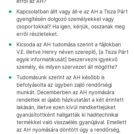
erről az AH?
Kapcsolatban állt vagy áll-e az AH a Tisza Párt
gyengítésén dolgozó személyekkel vagy
csoportokkal? Ha igen, kérjük, osszanak meg
erről részleteket.
Kicsoda az AH tudomása szerint a fájlokban
V.E. illetve Henry néven szereplő, [a Tisza Párt
egyik informatikusát] beszervezni igyekvő
személy, és milyen szervezet áll mögötte?
Tudomásunk szerint az AH később is
befolyásolta az ügyben zajló rendőrségi
munkát. Decemberben az AH nyomására
rendeltek el újabb házkutatást a két érintett
lakásán, illetve ezen kívül mindkettejüket
gyanúsítottként hallgatták ki haditechnikai
termékkel való visszaélés gyanújával. Emellett
az AH nyomására döntött úgy a rendőrség,