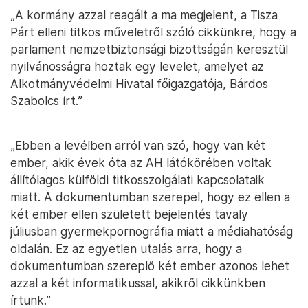
„A kormány azzal reagált a ma megjelent, a Tisza
Párt elleni titkos műveletről szóló cikkünkre, hogy a
parlament nemzetbiztonsági bizottságán keresztül
nyilvánosságra hoztak egy levelet, amelyet az
Alkotmányvédelmi Hivatal főigazgatója, Bárdos
Szabolcs írt.”
„Ebben a levélben arról van szó, hogy van két
ember, akik évek óta az AH látókörében voltak
állítólagos külföldi titkosszolgálati kapcsolataik
miatt. A dokumentumban szerepel, hogy ez ellen a
két ember ellen született bejelentés tavaly
júliusban gyermekpornográfia miatt a médiahatóság
oldalán. Ez az egyetlen utalás arra, hogy a
dokumentumban szereplő két ember azonos lehet
azzal a két informatikussal, akikről cikkünkben
írtunk.”