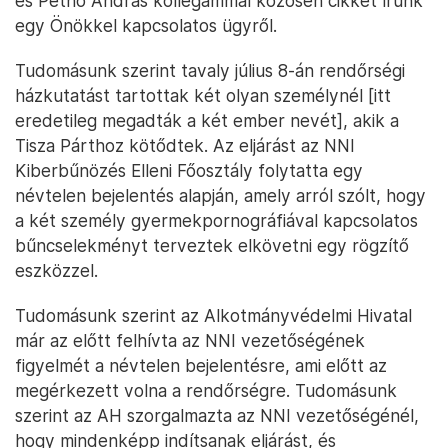
és Pethő András kollégámmal közösen cikket írunk
egy Önökkel kapcsolatos ügyről.
Tudomásunk szerint tavaly július 8-án rendőrségi
házkutatást tartottak két olyan személynél [itt
eredetileg megadták a két ember nevét], akik a
Tisza Párthoz kötődtek. Az eljárást az NNI
Kiberbűnözés Elleni Főosztály folytatta egy
névtelen bejelentés alapján, amely arról szólt, hogy
a két személy gyermekpornográfiával kapcsolatos
bűncselekményt terveztek elkövetni egy rögzítő
eszközzel.
Tudomásunk szerint az Alkotmányvédelmi Hivatal
már az előtt felhívta az NNI vezetőségének
figyelmét a névtelen bejelentésre, ami előtt az
megérkezett volna a rendőrségre. Tudomásunk
szerint az AH szorgalmazta az NNI vezetőségénél,
hogy mindenképp indítsanak eljárást, és