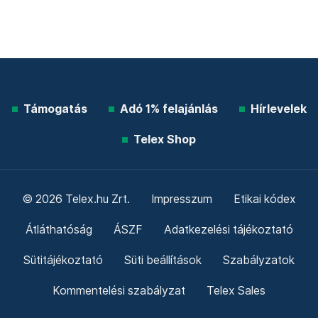
Támogatás
Adó 1% felajánlás
Hírlevelek
Telex Shop
© 2026 Telex.hu Zrt.
Impresszum
Etikai kódex
Átláthatóság
ÁSZF
Adatkezelési tájékoztató
Sütitájékoztató
Süti beállítások
Szabályzatok
Kommentelési szabályzat
Telex Sales