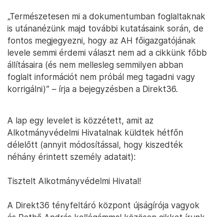
„Természetesen mi a dokumentumban foglaltaknak
is utánanézünk majd további kutatásaink során, de
fontos megjegyezni, hogy az AH főigazgatójának
levele semmi érdemi választ nem ad a cikkünk főbb
állításaira (és nem mellesleg semmilyen abban
foglalt információt nem próbál meg tagadni vagy
korrigálni)” – írja a bejegyzésben a Direkt36.
A lap egy levelet is közzétett, amit az
Alkotmányvédelmi Hivatalnak küldtek hétfőn
délelőtt (annyit módosítással, hogy kiszedték
néhány érintett személy adatait):
Tisztelt Alkotmányvédelmi Hivatal!
A Direkt36 tényfeltáró központ újságírója vagyok