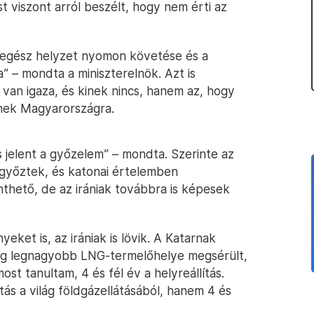
 viszont arról beszélt, hogy nem érti az
az egész helyzet nyomon követése és a
 – mondta a miniszterelnök. Azt is
 van igaza, és kinek nincs, hanem az, hogy
nek Magyarországra.
 jelent a győzelem” – mondta. Szerinte az
 győztek, és katonai értelemben
nthető, de az irániak továbbra is képesek
eket is, az irániak is lövik. A Katarnak
ilág legnagyobb LNG-termelőhelye megsérült,
st tanultam, 4 és fél év a helyreállítás.
ás a világ földgázellátásából, hanem 4 és