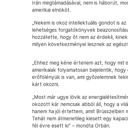
Irán megtámadásával, nem is háborút, most
amerikai elnököt.
„Nekem is okoz intellektuális gondot is 
lehetséges forgatókönyvek beazonosítása”
hozzátette, hogy őt nem az érdekli, kinek
milyen következményei lesznek az egész
„Ehhez meg kéne értenem azt, hogy mit is
amerikaiak folyamatosan bejelentik, hogy
erőfölényük is van, ami győzelemnek teki
kárt okozni.
„Most már ugye lövik az energialétesítmény
okozott kár nemcsak abból áll, hogy a v
hanem ha jól értettem, amit Brüsszelben mo
Tehát nem átmenetileg kiesett egy kapacit
fél évre esett ki” – mondta Orbán.