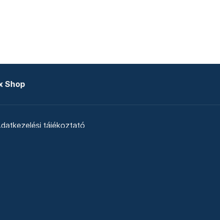
x Shop
datkezelési tájékoztató
zat
Telex Sales