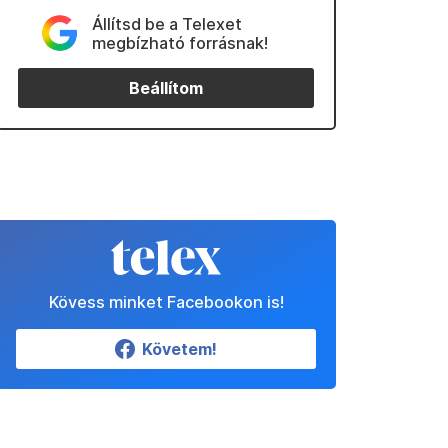
Állítsd be a Telexet
megbízható forrásnak!
Beállítom
Kövess minket Facebookon is!
Követem!