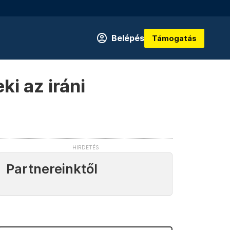
Belépés
Támogatás
ki az iráni
Partnereinktől