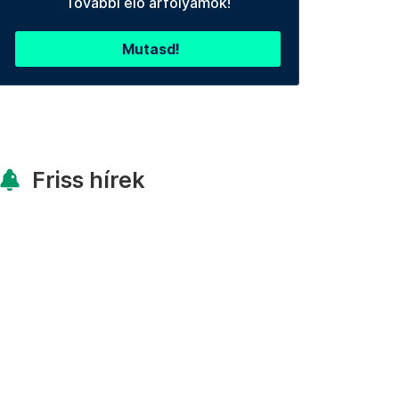
További élő árfolyamok!
Mutasd!
Friss hírek