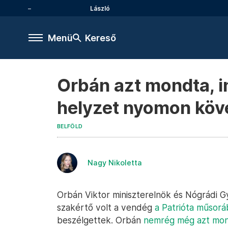
László
Menü
Kereső
Orbán azt mondta, in
helyzet nyomon köv
BELFÖLD
Nagy Nikoletta
Orbán Viktor miniszterelnök és Nógrádi G
szakértő volt a vendég
a Patrióta műsor
beszélgettek. Orbán
nemrég még azt mo