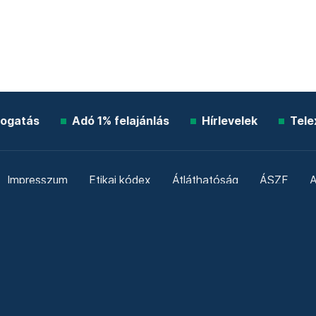
ogatás
Adó 1% felajánlás
Hírlevelek
Tele
Impresszum
Etikai kódex
Átláthatóság
ÁSZF
A
Süti beállítások
Szabályzatok
Kommentelési szabály