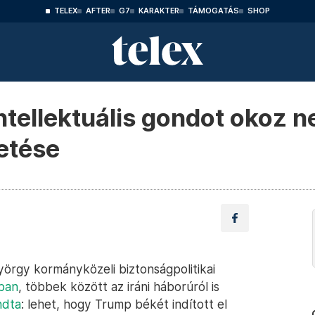
TELEX
AFTER
G7
KARAKTER
TÁMOGATÁS
SHOP
tellektuális gondot okoz ne
etése
yörgy kormányközeli biztonságpolitikai
ában
, többek között az iráni háborúról is
ndta
: lehet, hogy Trump békét indított el