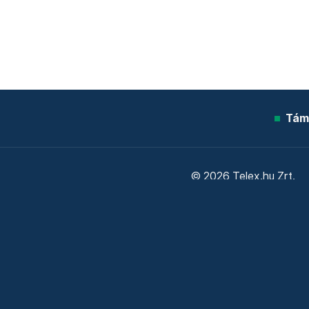
Tám
© 2026 Telex.hu Zrt.
Sütitájékoztató