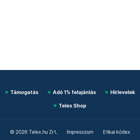
Támogatás
Adó 1% felajánlás
Hírlevelek
Telex Shop
© 2026 Telex.hu Zrt.
Impresszum
Etikai kódex