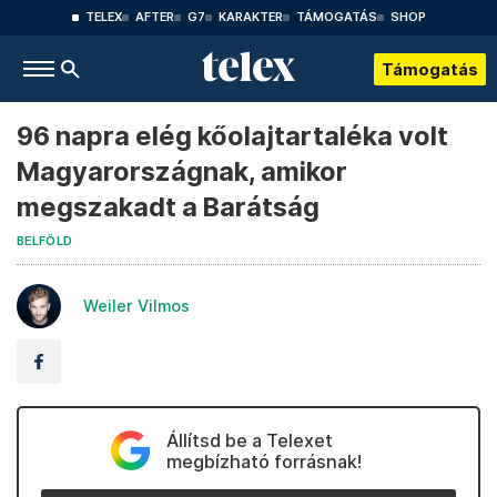
TELEX
AFTER
G7
KARAKTER
TÁMOGATÁS
SHOP
Támogatás
96 napra elég kőolajtartaléka volt
Magyarországnak, amikor
megszakadt a Barátság
BELFÖLD
Weiler Vilmos
Állítsd be a Telexet
megbízható forrásnak!