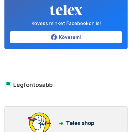
Kövess minket Facebookon is!
Követem!
Legfontosabb
Telex shop