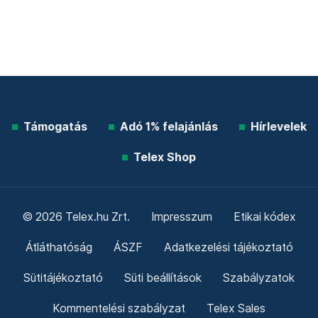
Támogatás
Adó 1% felajánlás
Hírlevelek
Telex Shop
© 2026 Telex.hu Zrt.
Impresszum
Etikai kódex
Átláthatóság
ÁSZF
Adatkezelési tájékoztató
Sütitájékoztató
Süti beállítások
Szabályzatok
Kommentelési szabályzat
Telex Sales