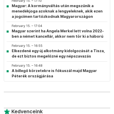
February 15. – 17:10
Magyar: A kormányváltás után megszűnik a
menedékjoga azoknak a lengyeleknek, akik ezen
a jogcímen tartózkodnak Magyarországon
February 15. – 17:04
Magyar szerint ha Angela Merkel lett volna 2022-
ben a német kancellár, akkor nem tör ki a háború
February 15. – 16:55
Elkezdené egy új alkotmány kidolgozását a Tisza,
de ezt biztos megelőzné egy népszavazás
February 15. – 16:48
A billegő körzetekre is fókuszál majd Magyar
Péterék országjárása
Kedvenceink