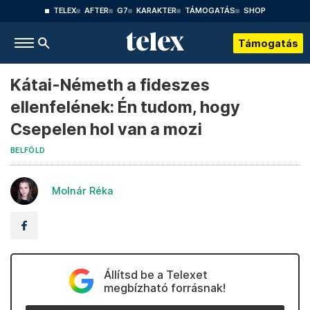
TELEX
AFTER
G7
KARAKTER
TÁMOGATÁS
SHOP
Támogatás
Kátai-Németh a fideszes
ellenfelének: Én tudom, hogy
Csepelen hol van a mozi
BELFÖLD
Molnár Réka
Állítsd be a Telexet
megbízható forrásnak!