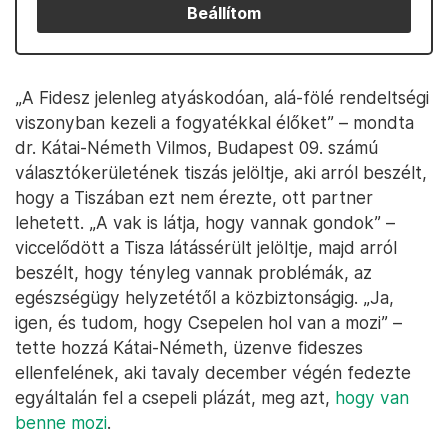
Beállítom
„A Fidesz jelenleg atyáskodóan, alá-fölé rendeltségi
viszonyban kezeli a fogyatékkal élőket” – mondta
dr. Kátai-Németh Vilmos, Budapest 09. számú
választókerületének tiszás jelöltje, aki arról beszélt,
hogy a Tiszában ezt nem érezte, ott partner
lehetett. „A vak is látja, hogy vannak gondok” –
viccelődött a Tisza látássérült jelöltje, majd arról
beszélt, hogy tényleg vannak problémák, az
egészségügy helyzetétől a közbiztonságig. „Ja,
igen, és tudom, hogy Csepelen hol van a mozi” –
tette hozzá Kátai-Németh, üzenve fideszes
ellenfelének, aki tavaly december végén fedezte
egyáltalán fel a csepeli plázát, meg azt,
hogy van
benne mozi
.